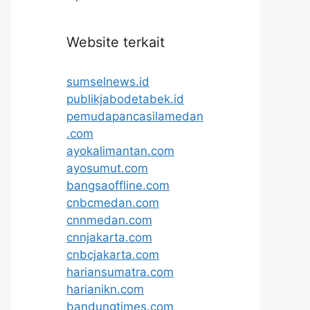
Website terkait
sumselnews.id
publikjabodetabek.id
pemudapancasilamedan
.com
ayokalimantan.com
ayosumut.com
bangsaoffline.com
cnbcmedan.com
cnnmedan.com
cnnjakarta.com
cnbcjakarta.com
hariansumatra.com
harianikn.com
bandungtimes.com