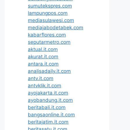
sumutekspres.com
lampungpos.com
mediasulawesi.com
mediajabodetabek.com
kabarflores.com
seputarmetro.com
aktual.it.com
akurat.it.com
antara.it.com
analisadaily.it.com
antv.it.com
antvklik.it.com
ayojakarta.it.com
ayobandung.it.com
beritabali.it.com
bangsaonline.it.com
beritajatim.it.com
beritasatu.it.com