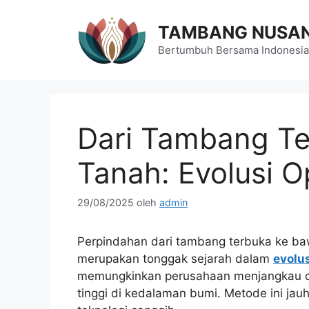
Langsung
ke
TAMBANG NUSA
isi
Bertumbuh Bersama Indonesia
Dari Tambang T
Tanah: Evolusi O
29/08/2025
oleh
admin
Perpindahan dari tambang terbuka ke baw
merupakan tonggak sejarah dalam
evolu
memungkinkan perusahaan menjangkau cad
tinggi di kedalaman bumi. Metode ini j