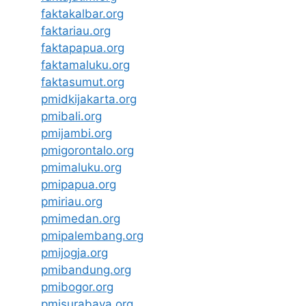
faktakalbar.org
faktariau.org
faktapapua.org
faktamaluku.org
faktasumut.org
pmidkijakarta.org
pmibali.org
pmijambi.org
pmigorontalo.org
pmimaluku.org
pmipapua.org
pmiriau.org
pmimedan.org
pmipalembang.org
pmijogja.org
pmibandung.org
pmibogor.org
pmisurabaya.org