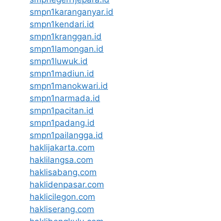
smpn1karanganyar.id
smpn1kendari.id
smpn1kranggan.id
smpn1lamongan.id
smpn1luwuk.id
smpn1madiun.id
smpn1manokwari.id
smpn1narmada.id
smpn1pacitan.id
smpn1padang.id
smpn1pailangga.id
haklijakarta.com
haklilangsa.com
haklisabang.com
haklidenpasar.com
haklicilegon.com
hakliserang.com