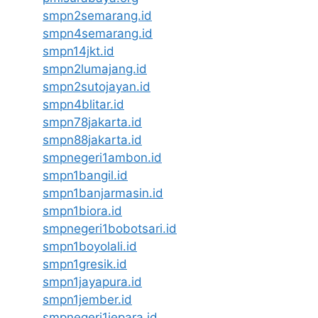
smpn2semarang.id
smpn4semarang.id
smpn14jkt.id
smpn2lumajang.id
smpn2sutojayan.id
smpn4blitar.id
smpn78jakarta.id
smpn88jakarta.id
smpnegeri1ambon.id
smpn1bangil.id
smpn1banjarmasin.id
smpn1biora.id
smpnegeri1bobotsari.id
smpn1boyolali.id
smpn1gresik.id
smpn1jayapura.id
smpn1jember.id
smpnegeri1jepara.id