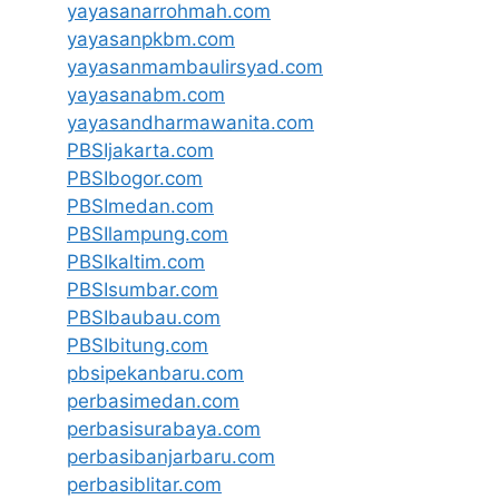
yayasanarrohmah.com
yayasanpkbm.com
yayasanmambaulirsyad.com
yayasanabm.com
yayasandharmawanita.com
PBSIjakarta.com
PBSIbogor.com
PBSImedan.com
PBSIlampung.com
PBSIkaltim.com
PBSIsumbar.com
PBSIbaubau.com
PBSIbitung.com
pbsipekanbaru.com
perbasimedan.com
perbasisurabaya.com
perbasibanjarbaru.com
perbasiblitar.com