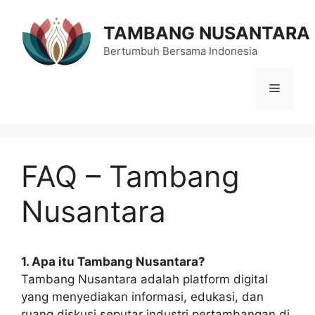
Langsung
ke
TAMBANG NUSANTARA
isi
Bertumbuh Bersama Indonesia
Menu
FAQ – Tambang
Nusantara
1. Apa itu Tambang Nusantara?
Tambang Nusantara adalah platform digital
yang menyediakan informasi, edukasi, dan
ruang diskusi seputar industri pertambangan di