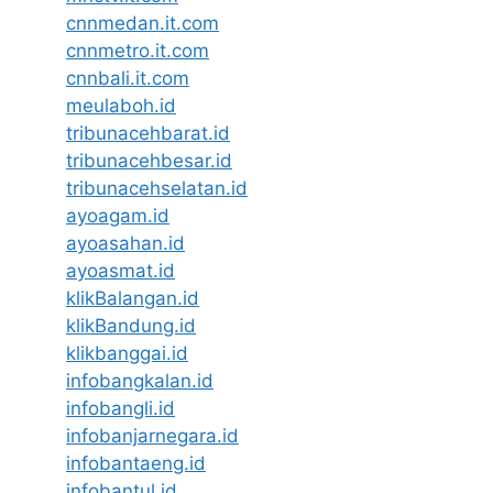
cnnmedan.it.com
cnnmetro.it.com
cnnbali.it.com
meulaboh.id
tribunacehbarat.id
tribunacehbesar.id
tribunacehselatan.id
ayoagam.id
ayoasahan.id
ayoasmat.id
klikBalangan.id
klikBandung.id
klikbanggai.id
infobangkalan.id
infobangli.id
infobanjarnegara.id
infobantaeng.id
infobantul.id