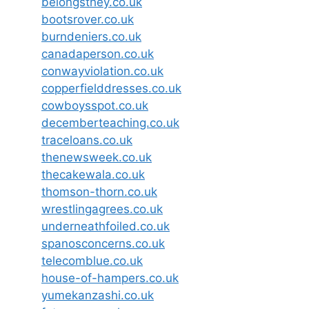
belongsthey.co.uk
bootsrover.co.uk
burndeniers.co.uk
canadaperson.co.uk
conwayviolation.co.uk
copperfielddresses.co.uk
cowboysspot.co.uk
decemberteaching.co.uk
traceloans.co.uk
thenewsweek.co.uk
thecakewala.co.uk
thomson-thorn.co.uk
wrestlingagrees.co.uk
underneathfoiled.co.uk
spanosconcerns.co.uk
telecomblue.co.uk
house-of-hampers.co.uk
yumekanzashi.co.uk