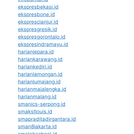
ekspresbekasi.id
ekspresbone.id
eksprescianjur.id
ekspresgresik.id
ekspresgorontalo.id
ekspresindramayu.id
harianjepara.id
hariankarawang.id
hariankediri.id
harianlamongan.id
harianlumajang.id
harianmajalengka.id
harianmalang.id
smanics-serpong.id
smakstlouis.id
smapraditadirgantara.id
sman8jakarta.id
smalabschool.id