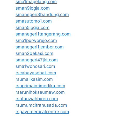
sma1magelang.com
sman9jogja.com
smanegeri3bandung.com
smasutomo1.com
sman5jogja.com
smanegeri1tangerang.com
sma1purworejo.com
smanegeri1jember.com
sman2bekasi.com
smanegeri47jkt.com
sma1wonosari.com
rscahayasehat.com
rsumalikasim.com
rsuprimaintimedika.com
rsarunlhokseumaw.com
rsufauziahbireu.com
rsumumcitrahusada.com
rsgayomedicalcentre.com