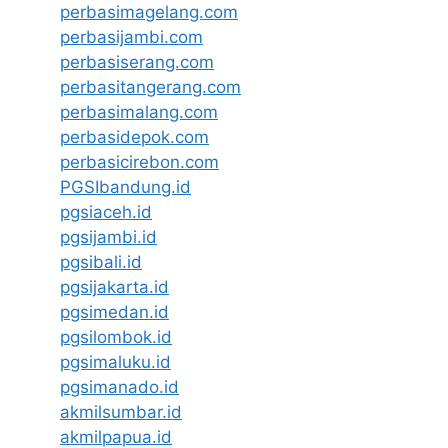
perbasimagelang.com
perbasijambi.com
perbasiserang.com
perbasitangerang.com
perbasimalang.com
perbasidepok.com
perbasicirebon.com
PGSIbandung.id
pgsiaceh.id
pgsijambi.id
pgsibali.id
pgsijakarta.id
pgsimedan.id
pgsilombok.id
pgsimaluku.id
pgsimanado.id
akmilsumbar.id
akmilpapua.id