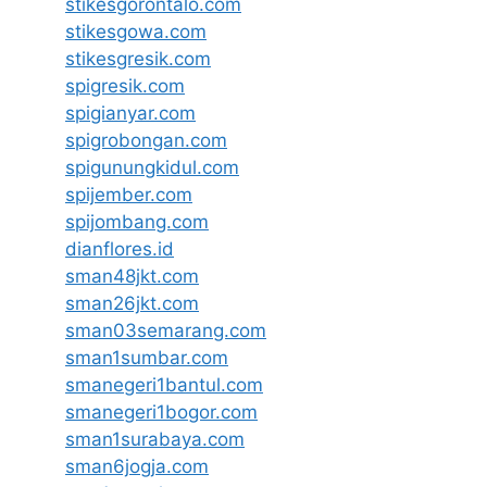
stikesgorontalo.com
stikesgowa.com
stikesgresik.com
spigresik.com
spigianyar.com
spigrobongan.com
spigunungkidul.com
spijember.com
spijombang.com
dianflores.id
sman48jkt.com
sman26jkt.com
sman03semarang.com
sman1sumbar.com
smanegeri1bantul.com
smanegeri1bogor.com
sman1surabaya.com
sman6jogja.com