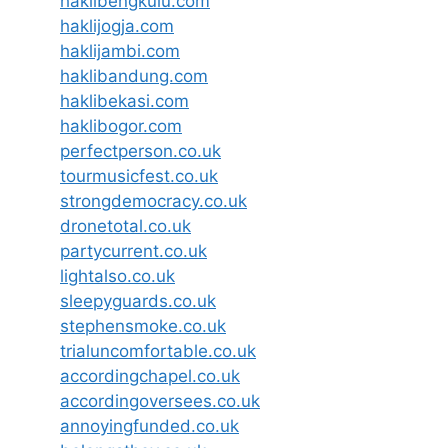
haklibengkulu.com
haklijogja.com
haklijambi.com
haklibandung.com
haklibekasi.com
haklibogor.com
perfectperson.co.uk
tourmusicfest.co.uk
strongdemocracy.co.uk
dronetotal.co.uk
partycurrent.co.uk
lightalso.co.uk
sleepyguards.co.uk
stephensmoke.co.uk
trialuncomfortable.co.uk
accordingchapel.co.uk
accordingoversees.co.uk
annoyingfunded.co.uk