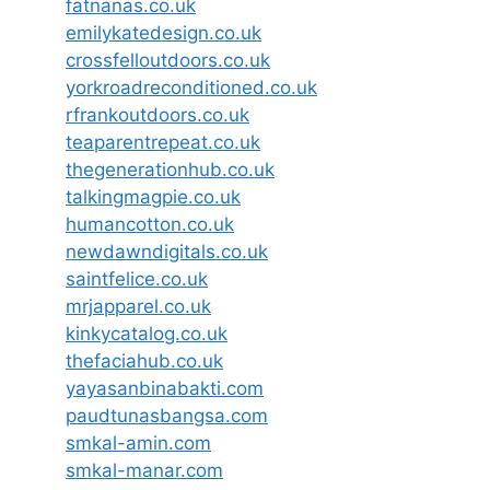
fatnanas.co.uk
emilykatedesign.co.uk
crossfelloutdoors.co.uk
yorkroadreconditioned.co.uk
rfrankoutdoors.co.uk
teaparentrepeat.co.uk
thegenerationhub.co.uk
talkingmagpie.co.uk
humancotton.co.uk
newdawndigitals.co.uk
saintfelice.co.uk
mrjapparel.co.uk
kinkycatalog.co.uk
thefaciahub.co.uk
yayasanbinabakti.com
paudtunasbangsa.com
smkal-amin.com
smkal-manar.com