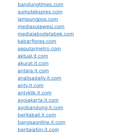
bandungtimes.com
sumutekspres.com
lampungpos.com
mediasulawesi.com
mediajabodetabek.com
kabarflores.com
seputarmetro.com
aktual.it.com
akurat.it.com
antara.it.com
analisadaily.it.com
antv.it.com
antvklik.it.com
ayojakarta.it.com
ayobandung.it.com
beritabali.it.com
bangsaonline.it.com
beritajatim.it.com