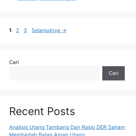
Halaman
Halaman
Halaman
1
2
3
Selanjutnya
→
Cari
Cari
Recent Posts
Analisis Utang Tambang Dan Rasio DER Saham
Membedah Batas Aman Utang