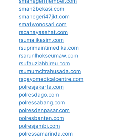
smanegeri1jember.com
sman2bekasi.com
smanegeri47jkt.com
sma1wonosari.com
rscahayasehat.com
rsumalikasim.com
rsuprimaintimedika.com
rsarunlhokseumaw.com
rsufauziahbireu.com
rsumumcitrahusada.com
rsgayomedicalcentre.com
polresjakarta.com
polresdago.com
polressabang.com
polresdenpasar.com
polresbanten.com
polresjambi.com
polressamarinda.com