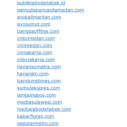
publikjabodetabek.id
pemudapancasilamedan.com
ayokalimantan.com
ayosumut.com
bangsaoffline.com
cnbcmedan.com
cnnmedan.com
cnnjakarta.com
cnbcjakarta.com
hariansumatra.com
harianikn.com
bandungtimes.com
sumutekspres.com
lampungpos.com
mediasulawesi.com
mediajabodetabek.com
kabarflores.com
seputarmetro.com