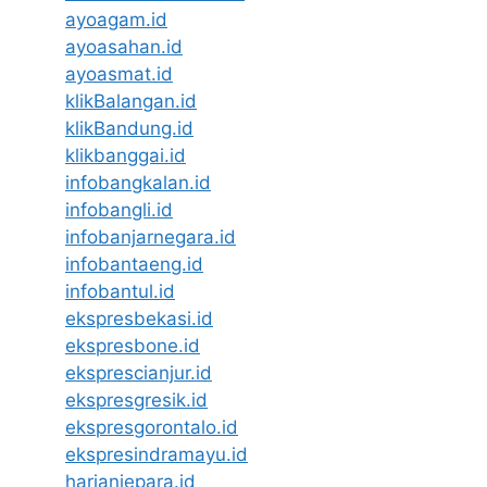
ayoagam.id
ayoasahan.id
ayoasmat.id
klikBalangan.id
klikBandung.id
klikbanggai.id
infobangkalan.id
infobangli.id
infobanjarnegara.id
infobantaeng.id
infobantul.id
ekspresbekasi.id
ekspresbone.id
eksprescianjur.id
ekspresgresik.id
ekspresgorontalo.id
ekspresindramayu.id
harianjepara.id