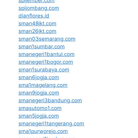
spijember.com
spijombang.com
dianflores.id
sman48jkt.com
sman26jkt.com
sman03semarang.com
sman1sumbar.com
smanegeri1bantul.com
smanegeri1bogor.com
sman1surabaya.com
sman6jogja.com
sma1magelang.com
sman9jogja.com
smanegeri3bandung.com
smasutomo1.com
sman5jogja.com
smanegeri1tangerang.com
sma1purworejo.com