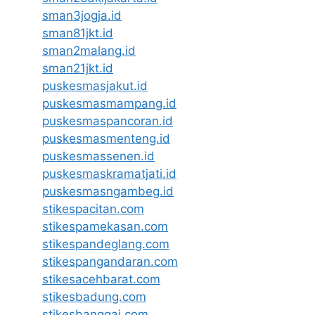
sman3jogja.id
sman81jkt.id
sman2malang.id
sman21jkt.id
puskesmasjakut.id
puskesmasmampang.id
puskesmaspancoran.id
puskesmasmenteng.id
puskesmassenen.id
puskesmaskramatjati.id
puskesmasngambeg.id
stikespacitan.com
stikespamekasan.com
stikespandeglang.com
stikespangandaran.com
stikesacehbarat.com
stikesbadung.com
stikesbanggai.com