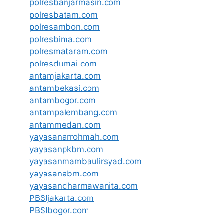
polresbanjarmasin.com
polresbatam.com
polresambon.com
polresbima.com
polresmataram.com
polresdumai.com
antamjakarta.com
antambekasi.com
antambogor.com
antampalembang.com
antammedan.com
yayasanarrohmah.com
yayasanpkbm.com
yayasanmambaulirsyad.com
yayasanabm.com
yayasandharmawanita.com
PBSIjakarta.com
PBSIbogor.com