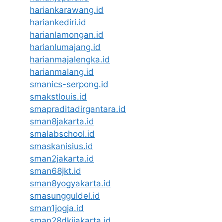
hariankarawang.id
hariankediri.id
harianlamongan.id
harianlumajang.id
harianmajalengka.id
harianmalang.id
smanics-serpong.id
smakstlouis.id
smapraditadirgantara.id
sman8jakarta.id
smalabschool.id
smaskanisius.id
sman2jakarta.id
sman68jkt.id
sman8yogyakarta.id
smasungguldel.id
sman1jogja.id
sman28dkijakarta.id