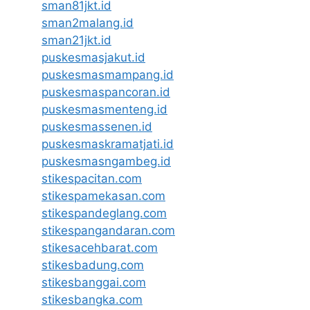
sman81jkt.id
sman2malang.id
sman21jkt.id
puskesmasjakut.id
puskesmasmampang.id
puskesmaspancoran.id
puskesmasmenteng.id
puskesmassenen.id
puskesmaskramatjati.id
puskesmasngambeg.id
stikespacitan.com
stikespamekasan.com
stikespandeglang.com
stikespangandaran.com
stikesacehbarat.com
stikesbadung.com
stikesbanggai.com
stikesbangka.com