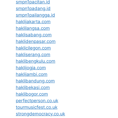
smpn1pacitan.id
smpn1padang.id
smpn1pailangga.id
haklijakarta.com
haklilangsa.com
haklisabang.com
haklidenpasar.com
haklicilegon.com
hakliserang.com
haklibengkulu.com
haklijogja.com
haklijambi.com
haklibandung.com
haklibekasi.com
haklibogor.com
perfectperson.co.uk
tourmusicfest.co.uk
strongdemocracy.co.uk