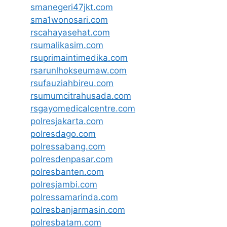
smanegeri47jkt.com
sma1wonosari.com
rscahayasehat.com
rsumalikasim.com
rsuprimaintimedika.com
rsarunlhokseumaw.com
rsufauziahbireu.com
rsumumcitrahusada.com
rsgayomedicalcentre.com
polresjakarta.com
polresdago.com
polressabang.com
polresdenpasar.com
polresbanten.com
polresjambi.com
polressamarinda.com
polresbanjarmasin.com
polresbatam.com