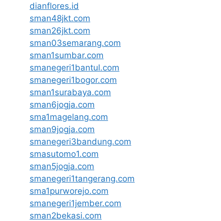
dianflores.id
sman48jkt.com
sman26jkt.com
sman03semarang.com
sman1sumbar.com
smanegeri1bantul.com
smanegeri1bogor.com
sman1surabaya.com
sman6jogja.com
sma1magelang.com
sman9jogja.com
smanegeri3bandung.com
smasutomo1.com
sman5jogja.com
smanegeri1tangerang.com
sma1purworejo.com
smanegeri1jember.com
sman2bekasi.com