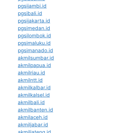
pgsijambi.id
pgsibali.id
pgsijakarta.id
pgsimedan.id
pgsilombok.id
pgsimaluku.id
pgsimanado.id
akmilsumbar.id
akmilpapua.id
akmilriau.id
akmilntt.id
akmilkalbar.id
akmilkalsel.id
akmilbali.id
akmilbanten.id
akmilaceh.id
akmiljabar.id
akmiljateng.id