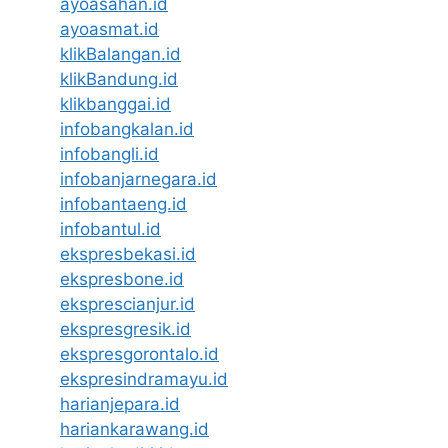
ayoasahan.id
ayoasmat.id
klikBalangan.id
klikBandung.id
klikbanggai.id
infobangkalan.id
infobangli.id
infobanjarnegara.id
infobantaeng.id
infobantul.id
ekspresbekasi.id
ekspresbone.id
eksprescianjur.id
ekspresgresik.id
ekspresgorontalo.id
ekspresindramayu.id
harianjepara.id
hariankarawang.id