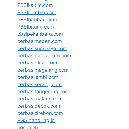
PBSIkaltim.com
PBSIsumbar.com
PBSIbaubau.com
PBSIbitung.com
pbsipekanbaru.com
perbasimedan.com
perbasisurabaya.com
perbasibanjarbaru.com
perbasiblitar.com
perbasimagelang.com
perbasijambi.com
perbasiserang.com
perbasitangerang.com
perbasimalang.com
perbasidepok.com
perbasicirebon.com
PGSIbandung.id
pgsiaceh.id