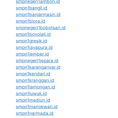
smpnegeri1ambon.id
smpn1bangil.id
smpn1banjarmasin.id
smpn1biora.id
smpnegeri1bobotsari.id
smpn1boyolali.id
smpn1gresik.id
smpn1jayapura.id
smpn1jember.id
smpnegeri1jepara.id
smpn1karanganyar.id
smpn1kendari.id
smpn1kranggan.id
smpn1lamongan.id
smpn1luwuk.id
smpn1madiun.id
smpn1manokwari.id
smpn1narmada.id