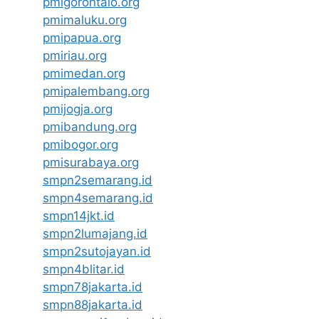
pmigorontalo.org
pmimaluku.org
pmipapua.org
pmiriau.org
pmimedan.org
pmipalembang.org
pmijogja.org
pmibandung.org
pmibogor.org
pmisurabaya.org
smpn2semarang.id
smpn4semarang.id
smpn14jkt.id
smpn2lumajang.id
smpn2sutojayan.id
smpn4blitar.id
smpn78jakarta.id
smpn88jakarta.id