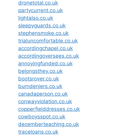
dronetotal.co.uk
partycurrent.co.uk
lightalso.co.uk
sleepyguards.co.uk
stephensmoke.co.uk
trialuncomfortable.co.uk
accordingchapel.co.uk
accordingoversees.co.uk
annoyingfunded.co.uk
belongsthey.co.uk
bootsrover.co.uk
burndeniers.co.uk
canadaperson.co.uk
conwayviolation.co.uk
copperfielddresses.co.uk
cowboysspot.co.uk
decemberteaching.co.uk
traceloans.co.uk