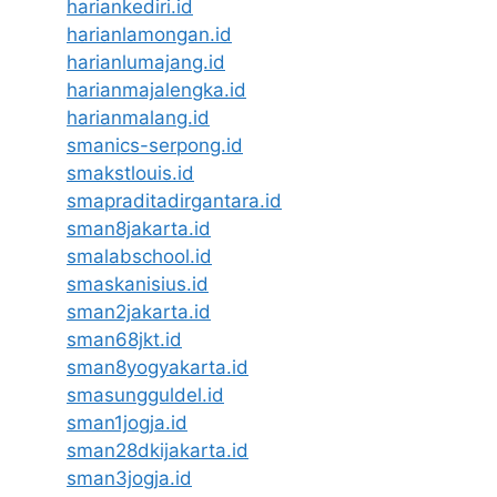
hariankediri.id
harianlamongan.id
harianlumajang.id
harianmajalengka.id
harianmalang.id
smanics-serpong.id
smakstlouis.id
smapraditadirgantara.id
sman8jakarta.id
smalabschool.id
smaskanisius.id
sman2jakarta.id
sman68jkt.id
sman8yogyakarta.id
smasungguldel.id
sman1jogja.id
sman28dkijakarta.id
sman3jogja.id