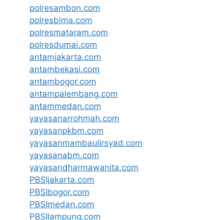
polresambon.com
polresbima.com
polresmataram.com
polresdumai.com
antamjakarta.com
antambekasi.com
antambogor.com
antampalembang.com
antammedan.com
yayasanarrohmah.com
yayasanpkbm.com
yayasanmambaulirsyad.com
yayasanabm.com
yayasandharmawanita.com
PBSIjakarta.com
PBSIbogor.com
PBSImedan.com
PBSIlampung.com