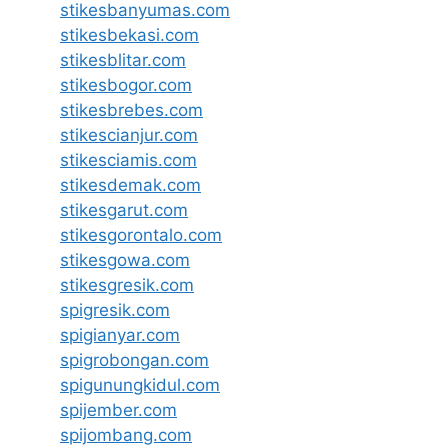
stikesbanyumas.com
stikesbekasi.com
stikesblitar.com
stikesbogor.com
stikesbrebes.com
stikescianjur.com
stikesciamis.com
stikesdemak.com
stikesgarut.com
stikesgorontalo.com
stikesgowa.com
stikesgresik.com
spigresik.com
spigianyar.com
spigrobongan.com
spigunungkidul.com
spijember.com
spijombang.com