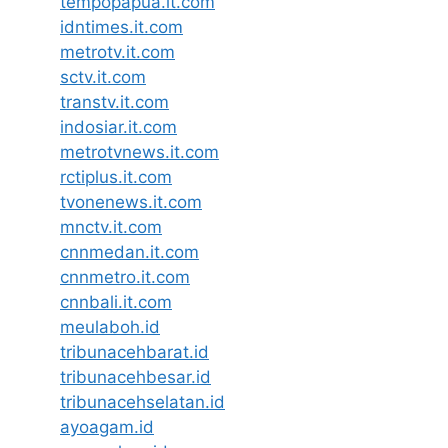
tempopapua.it.com
idntimes.it.com
metrotv.it.com
sctv.it.com
transtv.it.com
indosiar.it.com
metrotvnews.it.com
rctiplus.it.com
tvonenews.it.com
mnctv.it.com
cnnmedan.it.com
cnnmetro.it.com
cnnbali.it.com
meulaboh.id
tribunacehbarat.id
tribunacehbesar.id
tribunacehselatan.id
ayoagam.id