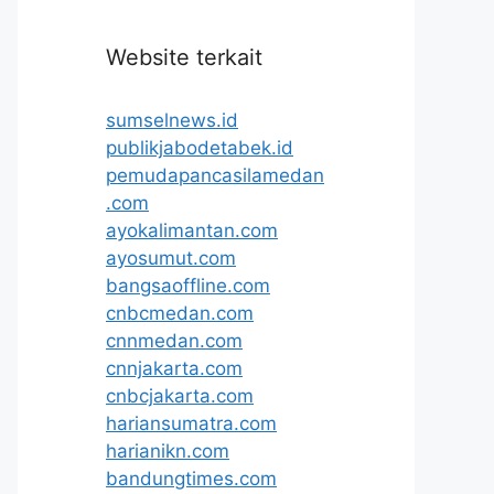
Website terkait
sumselnews.id
publikjabodetabek.id
pemudapancasilamedan
.com
ayokalimantan.com
ayosumut.com
bangsaoffline.com
cnbcmedan.com
cnnmedan.com
cnnjakarta.com
cnbcjakarta.com
hariansumatra.com
harianikn.com
bandungtimes.com