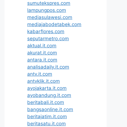
sumutekspres.com
lampungpos.com
mediasulawesi.com
mediajabodetabek.com
kabarflores.com
seputarmetro.com
aktual.it.com
akurat.it.com
antara.it.com
analisadaily.it.com
antv.it.com
antvklik.it.com
ayojakarta.it.com
ayobandung.it.com
beritabali.it.com
bangsaonline.it.com
beritajatim.it.com
beritasatu.it.com