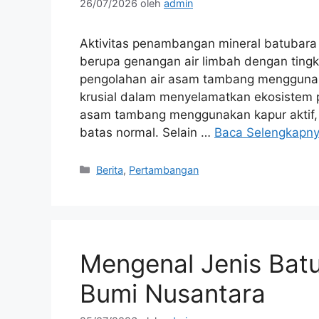
26/07/2026
oleh
admin
Aktivitas penambangan mineral batubara 
berupa genangan air limbah dengan tingk
pengolahan air asam tambang mengguna
krusial dalam menyelamatkan ekosistem pe
asam tambang menggunakan kapur aktif, p
batas normal. Selain …
Baca Selengkapn
Kategori
Berita
,
Pertambangan
Mengenal Jenis Batu
Bumi Nusantara