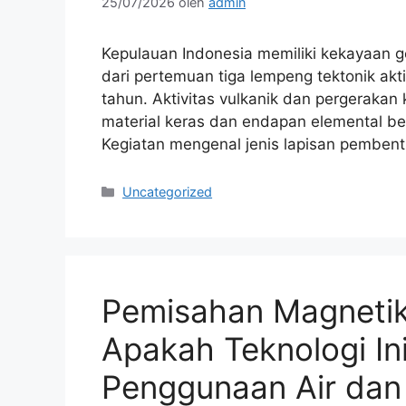
25/07/2026
oleh
admin
Kepulauan Indonesia memiliki kekayaan g
dari pertemuan tiga lempeng tektonik akti
tahun. Aktivitas vulkanik dan pergerakan
material keras dan endapan elemental bern
Kegiatan mengenal jenis lapisan pemben
Kategori
Uncategorized
Pemisahan Magnetik 
Apakah Teknologi In
Penggunaan Air dan