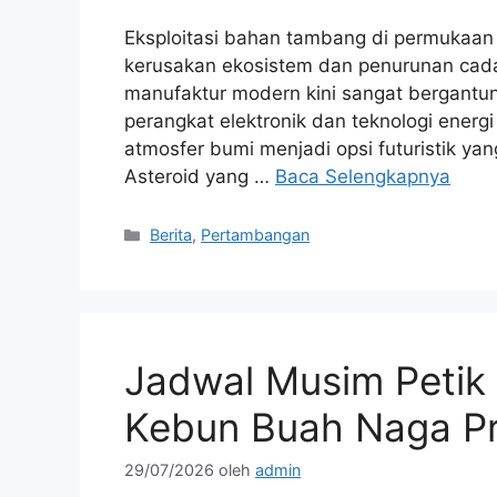
Eksploitasi bahan tambang di permukaa
kerusakan ekosistem dan penurunan cadan
manufaktur modern kini sangat bergant
perangkat elektronik dan teknologi ener
atmosfer bumi menjadi opsi futuristik ya
Asteroid yang …
Baca Selengkapnya
Kategori
Berita
,
Pertambangan
Jadwal Musim Petik
Kebun Buah Naga Pr
29/07/2026
oleh
admin