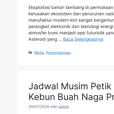
Eksploitasi bahan tambang di permukaa
kerusakan ekosistem dan penurunan cadan
manufaktur modern kini sangat bergant
perangkat elektronik dan teknologi ener
atmosfer bumi menjadi opsi futuristik ya
Asteroid yang …
Baca Selengkapnya
Kategori
Berita
,
Pertambangan
Jadwal Musim Petik
Kebun Buah Naga Pr
29/07/2026
oleh
admin