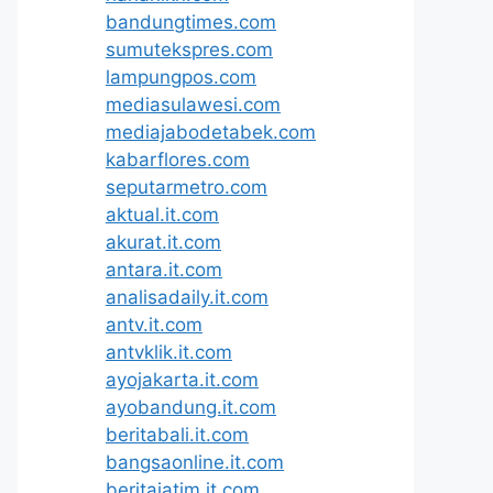
bandungtimes.com
sumutekspres.com
lampungpos.com
mediasulawesi.com
mediajabodetabek.com
kabarflores.com
seputarmetro.com
aktual.it.com
akurat.it.com
antara.it.com
analisadaily.it.com
antv.it.com
antvklik.it.com
ayojakarta.it.com
ayobandung.it.com
beritabali.it.com
bangsaonline.it.com
beritajatim.it.com