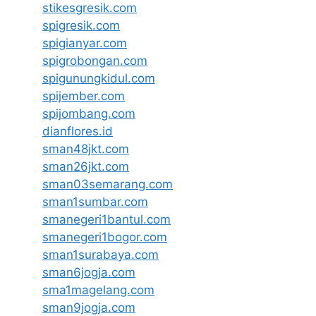
stikesgresik.com
spigresik.com
spigianyar.com
spigrobongan.com
spigunungkidul.com
spijember.com
spijombang.com
dianflores.id
sman48jkt.com
sman26jkt.com
sman03semarang.com
sman1sumbar.com
smanegeri1bantul.com
smanegeri1bogor.com
sman1surabaya.com
sman6jogja.com
sma1magelang.com
sman9jogja.com