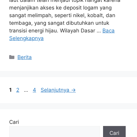
menjanjikan akses ke deposit logam yang
sangat melimpah, seperti nikel, kobalt, dan
tembaga, yang sangat dibutuhkan untuk
transisi energi hijau. Wilayah Dasar …
Baca
Selengkapnya
Kategori
Berita
Halaman
Halaman
Halaman
1
2
…
4
Selanjutnya
→
Cari
Cari