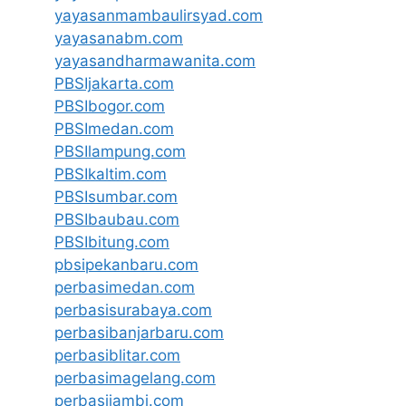
yayasanmambaulirsyad.com
yayasanabm.com
yayasandharmawanita.com
PBSIjakarta.com
PBSIbogor.com
PBSImedan.com
PBSIlampung.com
PBSIkaltim.com
PBSIsumbar.com
PBSIbaubau.com
PBSIbitung.com
pbsipekanbaru.com
perbasimedan.com
perbasisurabaya.com
perbasibanjarbaru.com
perbasiblitar.com
perbasimagelang.com
perbasijambi.com