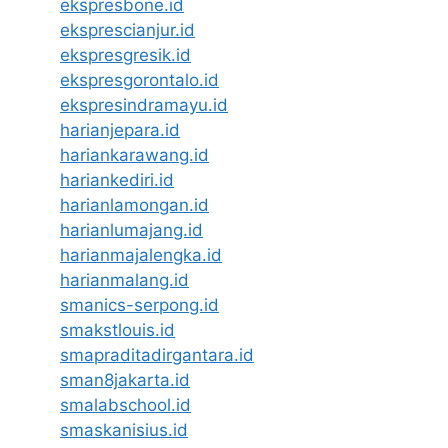
ekspresbone.id
eksprescianjur.id
ekspresgresik.id
ekspresgorontalo.id
ekspresindramayu.id
harianjepara.id
hariankarawang.id
hariankediri.id
harianlamongan.id
harianlumajang.id
harianmajalengka.id
harianmalang.id
smanics-serpong.id
smakstlouis.id
smapraditadirgantara.id
sman8jakarta.id
smalabschool.id
smaskanisius.id