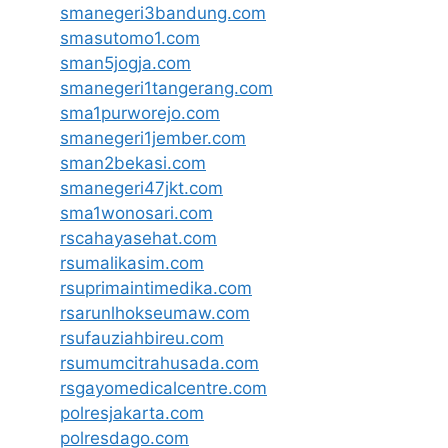
smanegeri3bandung.com
smasutomo1.com
sman5jogja.com
smanegeri1tangerang.com
sma1purworejo.com
smanegeri1jember.com
sman2bekasi.com
smanegeri47jkt.com
sma1wonosari.com
rscahayasehat.com
rsumalikasim.com
rsuprimaintimedika.com
rsarunlhokseumaw.com
rsufauziahbireu.com
rsumumcitrahusada.com
rsgayomedicalcentre.com
polresjakarta.com
polresdago.com