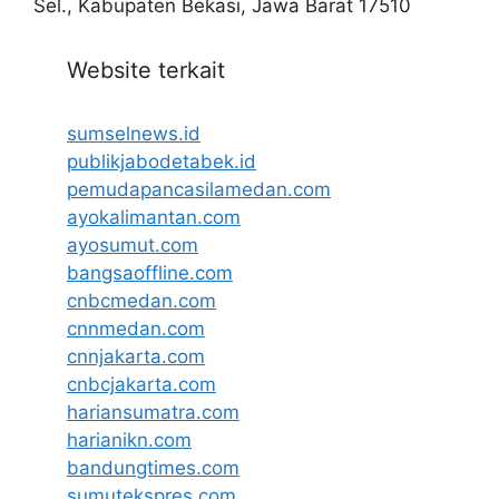
Sel., Kabupaten Bekasi, Jawa Barat 17510
Website terkait
sumselnews.id
publikjabodetabek.id
pemudapancasilamedan.com
ayokalimantan.com
ayosumut.com
bangsaoffline.com
cnbcmedan.com
cnnmedan.com
cnnjakarta.com
cnbcjakarta.com
hariansumatra.com
harianikn.com
bandungtimes.com
sumutekspres.com