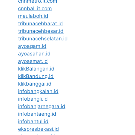
cnnmetro.it.com
cnnbali.it.com
meulaboh.id
tribunacehbarat.id
tribunacehbesar.id
tribunacehselatan.id
ayoagam.id
ayoasahan.id
ayoasmat.id
klikBalangan.id
klikBandung.id
klikbanggai.id
infobangkalan.id
infobangli.id
infobanjarnegara.id
infobantaeng.id
infobantul.id
ekspresbekasi.id