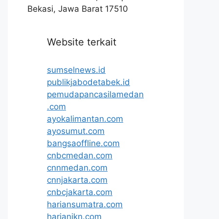
Bekasi, Jawa Barat 17510
Website terkait
sumselnews.id
publikjabodetabek.id
pemudapancasilamedan
.com
ayokalimantan.com
ayosumut.com
bangsaoffline.com
cnbcmedan.com
cnnmedan.com
cnnjakarta.com
cnbcjakarta.com
hariansumatra.com
harianikn.com