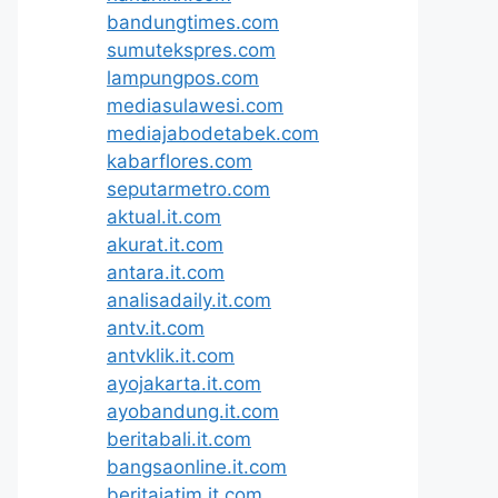
bandungtimes.com
sumutekspres.com
lampungpos.com
mediasulawesi.com
mediajabodetabek.com
kabarflores.com
seputarmetro.com
aktual.it.com
akurat.it.com
antara.it.com
analisadaily.it.com
antv.it.com
antvklik.it.com
ayojakarta.it.com
ayobandung.it.com
beritabali.it.com
bangsaonline.it.com
beritajatim.it.com