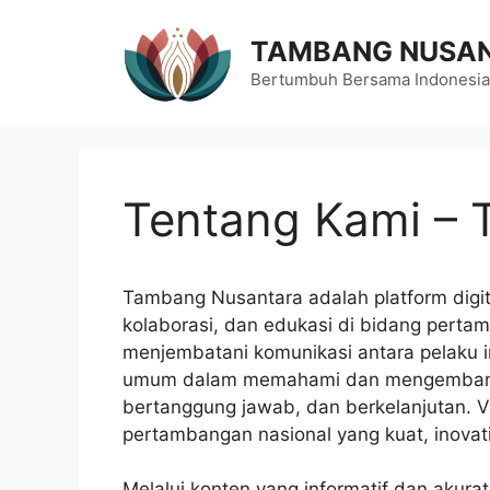
Langsung
ke
TAMBANG NUSA
isi
Bertumbuh Bersama Indonesia
Tentang Kami –
Tambang Nusantara adalah platform digit
kolaborasi, dan edukasi di bidang perta
menjembatani komunikasi antara pelaku i
umum dalam memahami dan mengembangk
bertanggung jawab, dan berkelanjutan. V
pertambangan nasional yang kuat, inovati
Melalui konten yang informatif dan akura