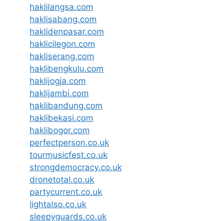
haklilangsa.com
haklisabang.com
haklidenpasar.com
haklicilegon.com
hakliserang.com
haklibengkulu.com
haklijogja.com
haklijambi.com
haklibandung.com
haklibekasi.com
haklibogor.com
perfectperson.co.uk
tourmusicfest.co.uk
strongdemocracy.co.uk
dronetotal.co.uk
partycurrent.co.uk
lightalso.co.uk
sleepyguards.co.uk