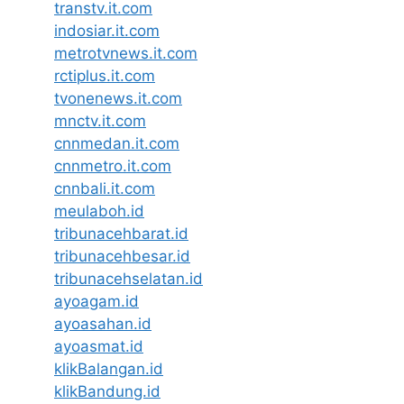
transtv.it.com
indosiar.it.com
metrotvnews.it.com
rctiplus.it.com
tvonenews.it.com
mnctv.it.com
cnnmedan.it.com
cnnmetro.it.com
cnnbali.it.com
meulaboh.id
tribunacehbarat.id
tribunacehbesar.id
tribunacehselatan.id
ayoagam.id
ayoasahan.id
ayoasmat.id
klikBalangan.id
klikBandung.id