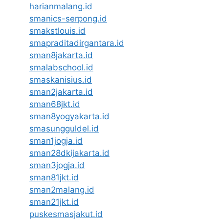
harianmalang.id
smanics-serpong.id
smakstlouis.id
smapraditadirgantara.id
sman8jakarta.id
smalabschool.id
smaskanisius.id
sman2jakarta.id
sman68jkt.id
sman8yogyakarta.id
smasungguldel.id
sman1jogja.id
sman28dkijakarta.id
sman3jogja.id
sman81jkt.id
sman2malang.id
sman21jkt.id
puskesmasjakut.id