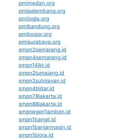
pmimedan.org
pmipalembang.org
pmijogja.org
pmibandung.org
pmibogor.org
pmisurabaya.org
smpn2semarang.id
smpn4semarang.id
smpn14jkt.id
smpn2lumajang.id
smpn2sutojayan.id
smpn4blitar.id
smpn78jakarta.id
smpn88jakarta.id
smpnegeri1ambon.id
smpn1bangil.id
smpn1banjarmasin.id
smpn1biora.id