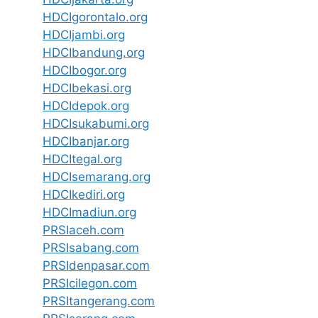
HDCIgorontalo.org
HDCIjambi.org
HDCIbandung.org
HDCIbogor.org
HDCIbekasi.org
HDCIdepok.org
HDCIsukabumi.org
HDCIbanjar.org
HDCItegal.org
HDCIsemarang.org
HDCIkediri.org
HDCImadiun.org
PRSIaceh.com
PRSIsabang.com
PRSIdenpasar.com
PRSIcilegon.com
PRSItangerang.com