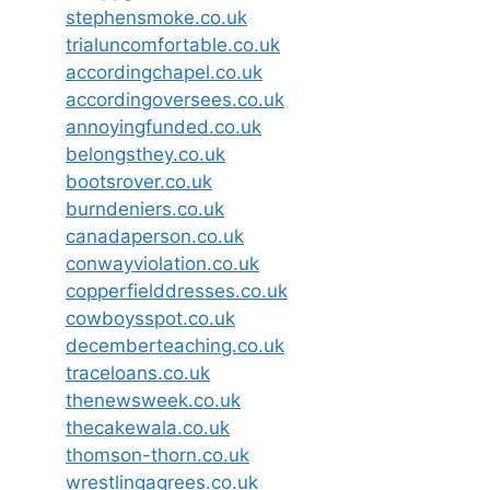
stephensmoke.co.uk
trialuncomfortable.co.uk
accordingchapel.co.uk
accordingoversees.co.uk
annoyingfunded.co.uk
belongsthey.co.uk
bootsrover.co.uk
burndeniers.co.uk
canadaperson.co.uk
conwayviolation.co.uk
copperfielddresses.co.uk
cowboysspot.co.uk
decemberteaching.co.uk
traceloans.co.uk
thenewsweek.co.uk
thecakewala.co.uk
thomson-thorn.co.uk
wrestlingagrees.co.uk