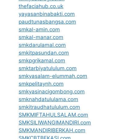
thefaciahub.co.uk
yayasanbinabakti.com
paudtunasbangsa.com
smkal-amin.com
smkal-manar.com
smkdarulamal.com
smkitpasundan.com
smkpgrikamal.com
smktarbiyatululum.com
smkyasalam-elummah.com
smkpelitaynh.com
smkyasinacigombong.com
smknahdatululama.com
smkitraudhatululum.com
SMKMIFTAHULSALAM.com
SMKSILIWANGIMANDIRI.com
SMKMANDIRIBERKAH.com
SMKCBTBEKASI.com