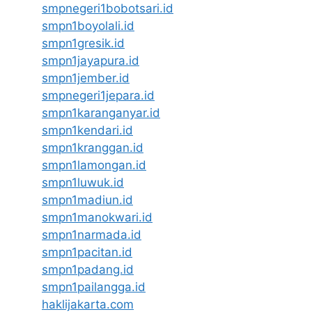
smpnegeri1bobotsari.id
smpn1boyolali.id
smpn1gresik.id
smpn1jayapura.id
smpn1jember.id
smpnegeri1jepara.id
smpn1karanganyar.id
smpn1kendari.id
smpn1kranggan.id
smpn1lamongan.id
smpn1luwuk.id
smpn1madiun.id
smpn1manokwari.id
smpn1narmada.id
smpn1pacitan.id
smpn1padang.id
smpn1pailangga.id
haklijakarta.com