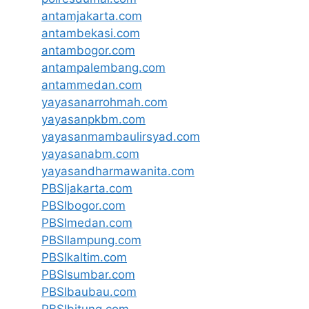
antamjakarta.com
antambekasi.com
antambogor.com
antampalembang.com
antammedan.com
yayasanarrohmah.com
yayasanpkbm.com
yayasanmambaulirsyad.com
yayasanabm.com
yayasandharmawanita.com
PBSIjakarta.com
PBSIbogor.com
PBSImedan.com
PBSIlampung.com
PBSIkaltim.com
PBSIsumbar.com
PBSIbaubau.com
PBSIbitung.com