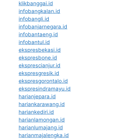
klikbanggai.id
infobangkalan.id
infobangli.id
infobanjarnegara.id
infobantaeng.id
infobantul.id
ekspresbekasi.id
ekspresbone.id
eksprescianjur.id
ekspresgresik.id
ekspresgorontalo.id
ekspresindramayu.id
harianjepara.id
hariankarawang.id
hariankediri.id
harianlamongan.id
harianlumajang.id
harianmajalengka.id