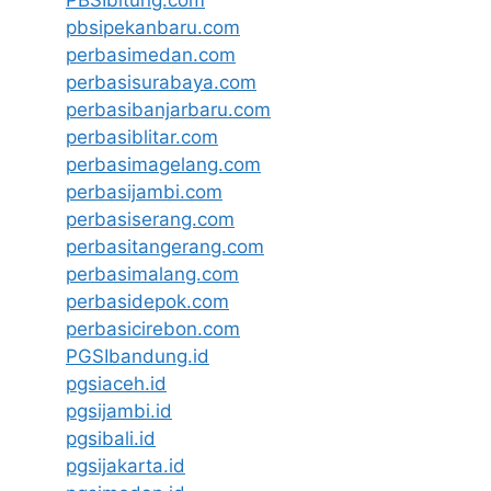
pbsipekanbaru.com
perbasimedan.com
perbasisurabaya.com
perbasibanjarbaru.com
perbasiblitar.com
perbasimagelang.com
perbasijambi.com
perbasiserang.com
perbasitangerang.com
perbasimalang.com
perbasidepok.com
perbasicirebon.com
PGSIbandung.id
pgsiaceh.id
pgsijambi.id
pgsibali.id
pgsijakarta.id