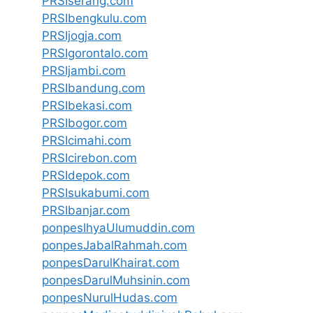
PRSIserang.com
PRSIbengkulu.com
PRSIjogja.com
PRSIgorontalo.com
PRSIjambi.com
PRSIbandung.com
PRSIbekasi.com
PRSIbogor.com
PRSIcimahi.com
PRSIcirebon.com
PRSIdepok.com
PRSIsukabumi.com
PRSIbanjar.com
ponpesIhyaUlumuddin.com
ponpesJabalRahmah.com
ponpesDarulKhairat.com
ponpesDarulMuhsinin.com
ponpesNurulHudas.com