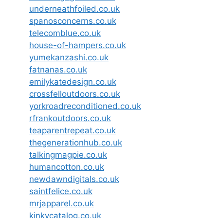
underneathfoiled.co.uk
spanosconcerns.co.uk
telecomblue.co.uk
house-of-hampers.co.uk
yumekanzashi.co.uk
fatnanas.co.uk
emilykatedesign.co.uk
crossfelloutdoors.co.uk
yorkroadreconditioned.co.uk
rfrankoutdoors.co.uk
teaparentrepeat.co.uk
thegenerationhub.co.uk
talkingmagpie.co.uk
humancotton.co.uk
newdawndigitals.co.uk
saintfelice.co.uk
mrjapparel.co.uk
kinkycatalog.co.uk