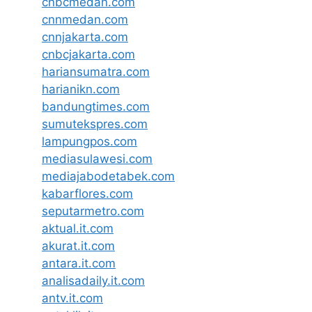
cnbcmedan.com
cnnmedan.com
cnnjakarta.com
cnbcjakarta.com
hariansumatra.com
harianikn.com
bandungtimes.com
sumutekspres.com
lampungpos.com
mediasulawesi.com
mediajabodetabek.com
kabarflores.com
seputarmetro.com
aktual.it.com
akurat.it.com
antara.it.com
analisadaily.it.com
antv.it.com