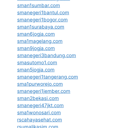
sman1sumbar.com
smanegeri1bantul.com
smanegeri1bogor.com
sman1surabaya.com
sman6jogja.com
sma1magelang.com
sman9jogja.com
smanegeri3bandung.com
smasutomo1.com
sman5jogja.com
smanegeri1tangerang.com
sma1purworejo.com
smanegeri1jember.com
sman2bekasi.com
smanegeri47jkt.com
sma1wonosari.com
rscahayasehat.com
rsumalikasim.com