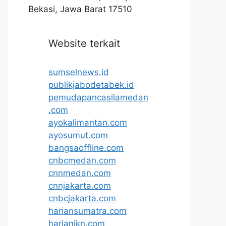
Bekasi, Jawa Barat 17510
Website terkait
sumselnews.id
publikjabodetabek.id
pemudapancasilamedan
.com
ayokalimantan.com
ayosumut.com
bangsaoffline.com
cnbcmedan.com
cnnmedan.com
cnnjakarta.com
cnbcjakarta.com
hariansumatra.com
harianikn.com