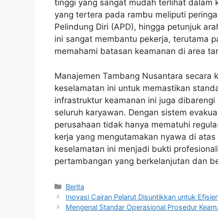
tinggi yang sangat mudah terlihat dalam k
yang tertera pada rambu meliputi pering
Pelindung Diri (APD), hingga petunjuk ara
ini sangat membantu pekerja, terutama pa
memahami batasan keamanan di area tam
Manajemen Tambang Nusantara secara kon
keselamatan ini untuk memastikan standar
infrastruktur keamanan ini juga dibarengi
seluruh karyawan. Dengan sistem evakuas
perusahaan tidak hanya mematuhi regula
kerja yang mengutamakan nyawa di atas 
keselamatan ini menjadi bukti profesion
pertambangan yang berkelanjutan dan b
Kategori
Berita
Inovasi Cairan Pelarut Disuntikkan untuk Efisi
Mengenal Standar Operasional Prosedur Kea