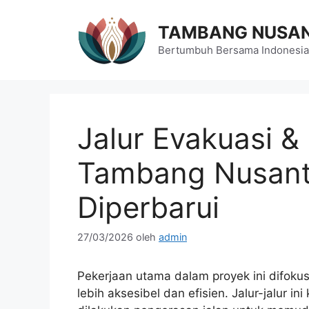
Langsung
ke
TAMBANG NUSA
isi
Bertumbuh Bersama Indonesia
Jalur Evakuasi 
Tambang Nusanta
Diperbarui
27/03/2026
oleh
admin
Pekerjaan utama dalam proyek ini difok
lebih aksesibel dan efisien. Jalur-jalur ini