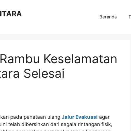
NTARA
Beranda
T
& Rambu Keselamatan
ra Selesai
uskan pada penataan ulang
Jalur Evakuasi
agar
 kini telah dibersihkan dari segala rintangan fisik,