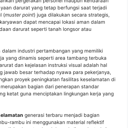
dahkan pergerakan personel maupun kendaraan
yaan darurat yang tetap berfungsi saat terjadi
l (
muster point
) juga dilakukan secara strategis,
p karyawan dapat mencapai lokasi aman dalam
daan darurat seperti tanah longsor atau
 dalam industri pertambangan yang memiliki
kerja yang dinamis seperti area tambang terbuka
rat dan kejelasan instruksi visual adalah hal
ng jawab besar terhadap nyawa para pekerjanya,
kan proyek peningkatan fasilitas keselamatan di
i merupakan bagian dari penerapan standar
ng ketat guna menciptakan lingkungan kerja yang
elamatan
generasi terbaru menjadi bagian
mbu-rambu ini menggunakan material reflektif