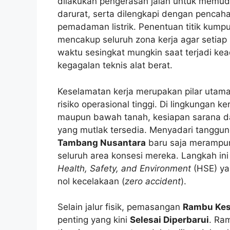
dilakukan pengerasan jalan untuk memu
darurat, serta dilengkapi dengan pencaha
pemadaman listrik. Penentuan titik kumpu
mencakup seluruh zona kerja agar setia
waktu sesingkat mungkin saat terjadi kea
kegagalan teknis alat berat.
Keselamatan kerja merupakan pilar utama
risiko operasional tinggi. Di lingkungan 
maupun bawah tanah, kesiapan sarana daru
yang mutlak tersedia. Menyadari tanggu
Tambang Nusantara
baru saja merampung
seluruh area konsesi mereka. Langkah in
Health, Safety, and Environment
(HSE) ya
nol kecelakaan (
zero accident
).
Selain jalur fisik, pemasangan
Rambu Kes
penting yang kini
Selesai Diperbarui
. Ra