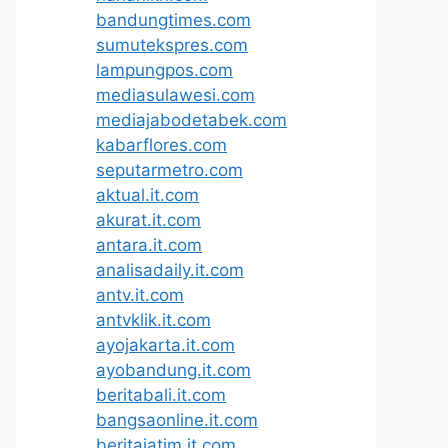
bandungtimes.com
sumutekspres.com
lampungpos.com
mediasulawesi.com
mediajabodetabek.com
kabarflores.com
seputarmetro.com
aktual.it.com
akurat.it.com
antara.it.com
analisadaily.it.com
antv.it.com
antvklik.it.com
ayojakarta.it.com
ayobandung.it.com
beritabali.it.com
bangsaonline.it.com
beritajatim.it.com