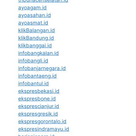
ayoagam.id
ayoasahan.id
ayoasmat.id
klikBalangan.id
klikBandung.id
klikbanggai.id
infobangkalan.id
infobangli.id
infobanjarnegara.id
infobantaeng.id
infobantul.id
ekspresbekasi.id
ekspresbone.id
eksprescianjur.id
ekspresgresik.id
ekspresgorontalo.id
ekspresindramayu.id