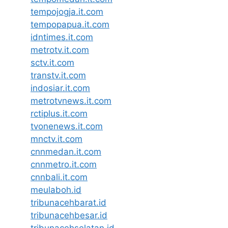
tempojogja.it.com
tempopapua.it.com
idntimes.it.com
metrotv.it.com
sctv.it.com
transtv.it.com
indosiar.it.com
metrotvnews.it.com
rctiplus.it.com
tvonenews.it.com
mnctv.it.com
cnnmedan.it.com
cnnmetro.it.com
cnnbali.it.com
meulaboh.id
tribunacehbarat.id
tribunacehbesar.id
tribunacehselatan.id