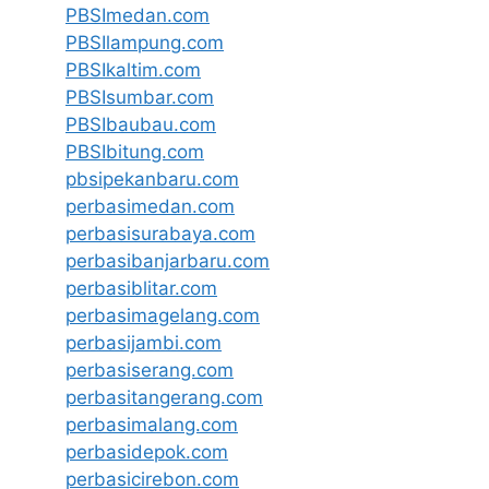
PBSImedan.com
PBSIlampung.com
PBSIkaltim.com
PBSIsumbar.com
PBSIbaubau.com
PBSIbitung.com
pbsipekanbaru.com
perbasimedan.com
perbasisurabaya.com
perbasibanjarbaru.com
perbasiblitar.com
perbasimagelang.com
perbasijambi.com
perbasiserang.com
perbasitangerang.com
perbasimalang.com
perbasidepok.com
perbasicirebon.com