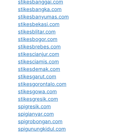
stikesbanggai.com
stikesbangka.com
stikesbanyumas.com
stikesbekasi.com
stikesblitar.com
stikesbogor.com
stikesbrebes.com
stikescianjur.com
stikesciamis.com
stikesdemak.com
stikesgarut.com
stikesgorontalo.com
stikesgowa.com
stikesgresik.com
spigresik.com
spigianyar.com
spigrobongan.com
spigunungkidul.com