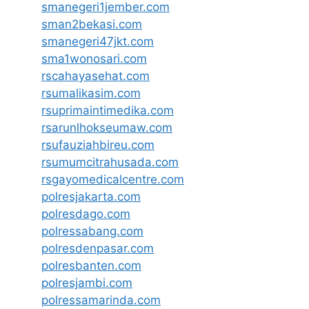
smanegeri1jember.com
sman2bekasi.com
smanegeri47jkt.com
sma1wonosari.com
rscahayasehat.com
rsumalikasim.com
rsuprimaintimedika.com
rsarunlhokseumaw.com
rsufauziahbireu.com
rsumumcitrahusada.com
rsgayomedicalcentre.com
polresjakarta.com
polresdago.com
polressabang.com
polresdenpasar.com
polresbanten.com
polresjambi.com
polressamarinda.com