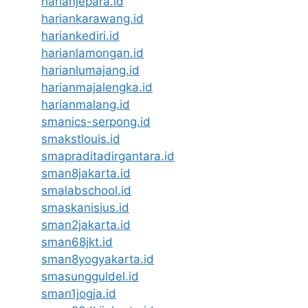
harianjepara.id
hariankarawang.id
hariankediri.id
harianlamongan.id
harianlumajang.id
harianmajalengka.id
harianmalang.id
smanics-serpong.id
smakstlouis.id
smapraditadirgantara.id
sman8jakarta.id
smalabschool.id
smaskanisius.id
sman2jakarta.id
sman68jkt.id
sman8yogyakarta.id
smasungguldel.id
sman1jogja.id