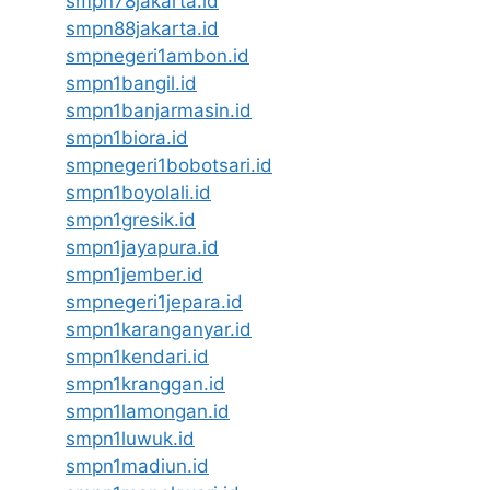
smpn78jakarta.id
smpn88jakarta.id
smpnegeri1ambon.id
smpn1bangil.id
smpn1banjarmasin.id
smpn1biora.id
smpnegeri1bobotsari.id
smpn1boyolali.id
smpn1gresik.id
smpn1jayapura.id
smpn1jember.id
smpnegeri1jepara.id
smpn1karanganyar.id
smpn1kendari.id
smpn1kranggan.id
smpn1lamongan.id
smpn1luwuk.id
smpn1madiun.id