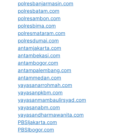
polresbanjarmasin.com
polresbatam.com
polresambon.com
polresbima.com
polresmataram.com
polresdumai.com
antamjakarta.com
antambekasi.com
antambogor.com
antampalembang.com
antammedan.com
yayasanarrohmah.com
yayasanpkbm.com
yayasanmambaulirsyad.com
yayasanabm.com
yayasandharmawanita.com
PBSIjakarta.com
PBSIbogor.com