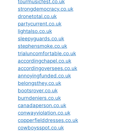
tourmusicfest.co.uk
strongdemocracy.co.uk
dronetotal.co.uk
partycurrent.co.uk
lightalso.co.uk
sleepyguards.co.uk
stephensmoke.co.uk
trialuncomfortable.co.uk
accordingchapel.co.uk
accordingoversees.co.uk
annoyingfunded.co.uk
belongsthey.co.uk
bootsrover.co.uk
burndeniers.co.uk
canadaperson.co.uk
conwayviolation.co.uk
copperfielddresses.co.uk
cowboysspot.co.uk