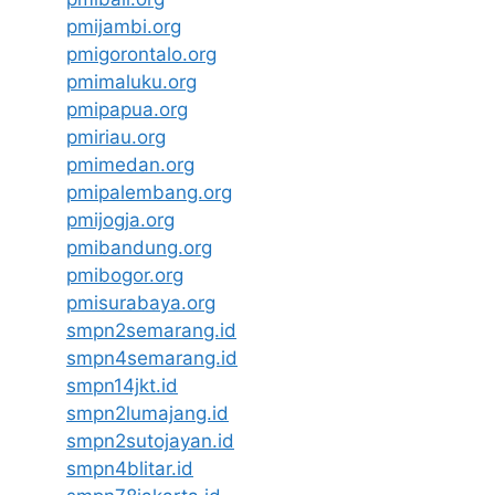
pmijambi.org
pmigorontalo.org
pmimaluku.org
pmipapua.org
pmiriau.org
pmimedan.org
pmipalembang.org
pmijogja.org
pmibandung.org
pmibogor.org
pmisurabaya.org
smpn2semarang.id
smpn4semarang.id
smpn14jkt.id
smpn2lumajang.id
smpn2sutojayan.id
smpn4blitar.id