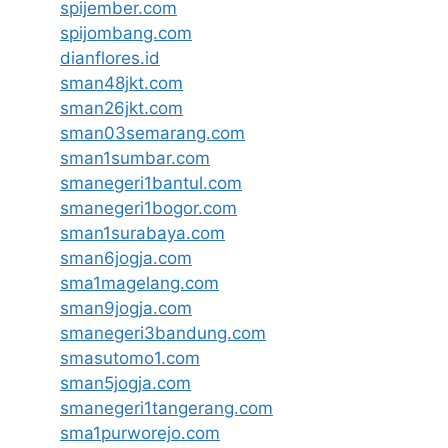
spijember.com
spijombang.com
dianflores.id
sman48jkt.com
sman26jkt.com
sman03semarang.com
sman1sumbar.com
smanegeri1bantul.com
smanegeri1bogor.com
sman1surabaya.com
sman6jogja.com
sma1magelang.com
sman9jogja.com
smanegeri3bandung.com
smasutomo1.com
sman5jogja.com
smanegeri1tangerang.com
sma1purworejo.com