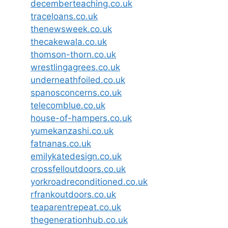
decemberteaching.co.uk
traceloans.co.uk
thenewsweek.co.uk
thecakewala.co.uk
thomson-thorn.co.uk
wrestlingagrees.co.uk
underneathfoiled.co.uk
spanosconcerns.co.uk
telecomblue.co.uk
house-of-hampers.co.uk
yumekanzashi.co.uk
fatnanas.co.uk
emilykatedesign.co.uk
crossfelloutdoors.co.uk
yorkroadreconditioned.co.uk
rfrankoutdoors.co.uk
teaparentrepeat.co.uk
thegenerationhub.co.uk