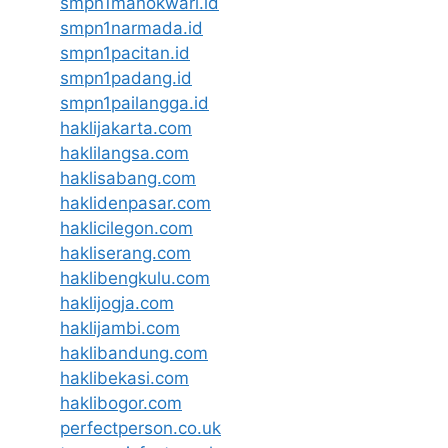
smpn1manokwari.id
smpn1narmada.id
smpn1pacitan.id
smpn1padang.id
smpn1pailangga.id
haklijakarta.com
haklilangsa.com
haklisabang.com
haklidenpasar.com
haklicilegon.com
hakliserang.com
haklibengkulu.com
haklijogja.com
haklijambi.com
haklibandung.com
haklibekasi.com
haklibogor.com
perfectperson.co.uk