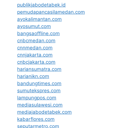
publikjabodetabek.id
pemudapancasilamedan.com
ayokalimantan.com
ayosumut.com
bangsaoffline.com
cnbcmedan.com
cnnmedan.com
cnnjakarta.com
cnbcjakarta.com
hariansumatra.com
harianikn.com
bandungtimes.com
sumutekspres.com
lampungpos.com
mediasulawesi.com
mediajabodetabek.com
kabarflores.com
seputarmetro.com