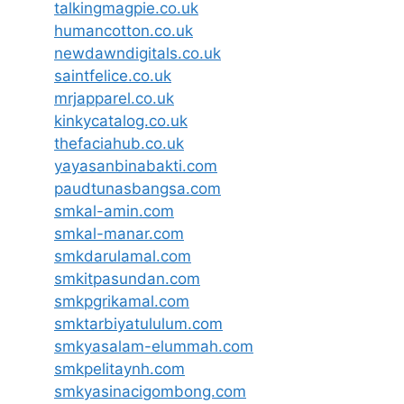
talkingmagpie.co.uk
humancotton.co.uk
newdawndigitals.co.uk
saintfelice.co.uk
mrjapparel.co.uk
kinkycatalog.co.uk
thefaciahub.co.uk
yayasanbinabakti.com
paudtunasbangsa.com
smkal-amin.com
smkal-manar.com
smkdarulamal.com
smkitpasundan.com
smkpgrikamal.com
smktarbiyatululum.com
smkyasalam-elummah.com
smkpelitaynh.com
smkyasinacigombong.com