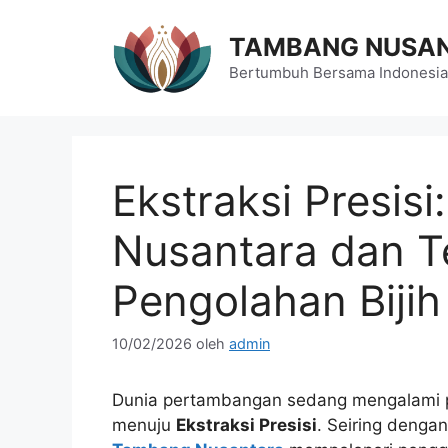
Langsung
ke
TAMBANG NUSA
isi
Bertumbuh Bersama Indonesia
Ekstraksi Presis
Nusantara dan T
Pengolahan Biji
10/02/2026
oleh
admin
Dunia pertambangan sedang mengalami pe
menuju
Ekstraksi Presisi
. Seiring denga