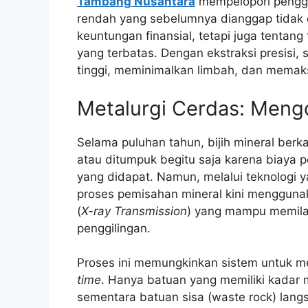
Tambang Nusantara
mempelopori penggun
rendah yang sebelumnya dianggap tidak e
keuntungan finansial, tetapi juga tenta
yang terbatas. Dengan ekstraksi presisi,
tinggi, meminimalkan limbah, dan memaks
Metalurgi Cerdas: Meng
Selama puluhan tahun, bijih mineral berk
atau ditumpuk begitu saja karena biaya p
yang didapat. Namun, melalui teknologi
proses pemisahan mineral kini menggunak
(
X-ray Transmission
) yang mampu memilah
penggilingan.
Proses ini memungkinkan sistem untuk m
time
. Hanya batuan yang memiliki kadar m
sementara batuan sisa (waste rock) langs