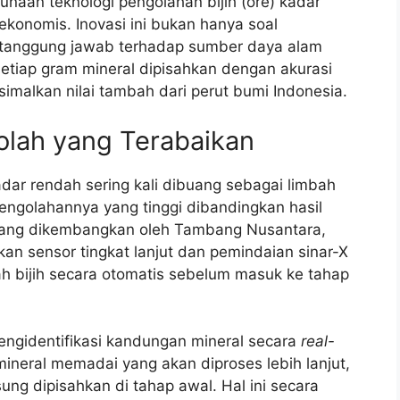
aan teknologi pengolahan bijih (ore) kadar
konomis. Inovasi ini bukan hanya soal
ng tanggung jawab terhadap sumber daya alam
 setiap gram mineral dipisahkan dengan akurasi
imalkan nilai tambah dari perut bumi Indonesia.
olah yang Terabaikan
adar rendah sering kali dibuang sebagai limbah
engolahannya yang tinggi dibandingkan hasil
 yang dikembangkan oleh Tambang Nusantara,
an sensor tingkat lanjut dan pemindaian sinar-X
 bijih secara otomatis sebelum masuk ke tahap
engidentifikasi kandungan mineral secara
real-
ineral memadai yang akan diproses lebih lanjut,
ung dipisahkan di tahap awal. Hal ini secara