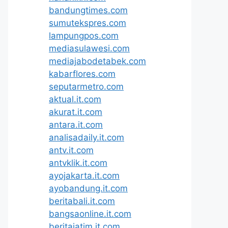
bandungtimes.com
sumutekspres.com
lampungpos.com
mediasulawesi.com
mediajabodetabek.com
kabarflores.com
seputarmetro.com
aktual.it.com
akurat.it.com
antara.it.com
analisadaily.it.com
antv.it.com
antvklik.it.com
ayojakarta.it.com
ayobandung.it.com
beritabali.it.com
bangsaonline.it.com
beritajatim.it.com