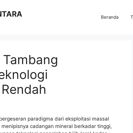
NTARA
Beranda
T
i: Tambang
eknologi
h Rendah
rgeseran paradigma dari eksploitasi massal
n menipisnya cadangan mineral berkadar tinggi,