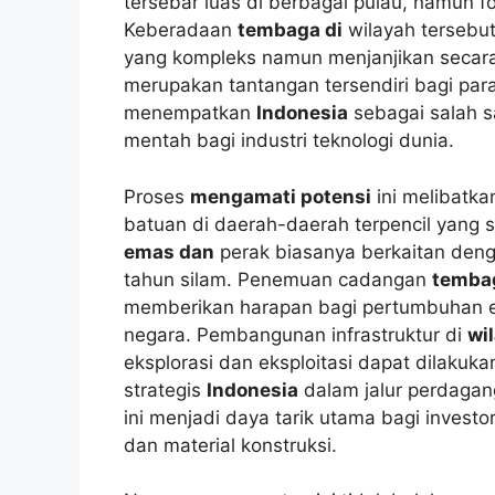
tersebar luas di berbagai pulau, namun fo
Keberadaan
tembaga di
wilayah tersebut
yang kompleks namun menjanjikan secara
merupakan tantangan tersendiri bagi para
menempatkan
Indonesia
sebagai salah s
mentah bagi industri teknologi dunia.
Proses
mengamati potensi
ini melibatk
batuan di daerah-daerah terpencil yang 
emas dan
perak biasanya berkaitan denga
tahun silam. Penemuan cadangan
tembag
memberikan harapan bagi pertumbuhan e
negara. Pembangunan infrastruktur di
wi
eksplorasi dan eksploitasi dapat dilakuk
strategis
Indonesia
dalam jalur perdaga
ini menjadi daya tarik utama bagi invest
dan material konstruksi.