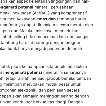
abaikan aspek kelestarian lingkungan dan hak-
ngamati potensi
mineral, perusahaan
mpak lingkungan (AMDAL) yang komprehensif
n primer. Kekayaan
emas dan
tembaga harus
r manfaatnya dapat dirasakan secara merata oleh
apua dan Maluku, misalnya, memerlukan
mbah tailing tidak mencemari laut dan sungai.
r tambang harus dibarengi dengan program
al tidak hanya menjadi penonton di tanah
rletak pada kemampuan kita untuk melakukan
ri
mengamati potensi
mineral ini seharusnya
, tetapi diolah menjadi produk bernilai tambah
 melimpah merupakan modal besar untuk
omponen elektronik, dan perhiasan secara
epan akan semakin meningkat seiring dengan
uhkan konduktor berkualitas tinggi. Dengan