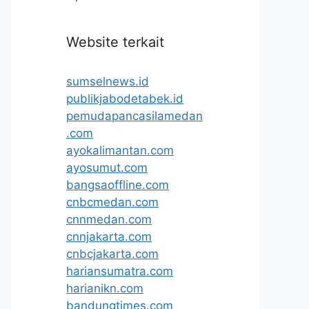
Website terkait
sumselnews.id
publikjabodetabek.id
pemudapancasilamedan
.com
ayokalimantan.com
ayosumut.com
bangsaoffline.com
cnbcmedan.com
cnnmedan.com
cnnjakarta.com
cnbcjakarta.com
hariansumatra.com
harianikn.com
bandungtimes.com