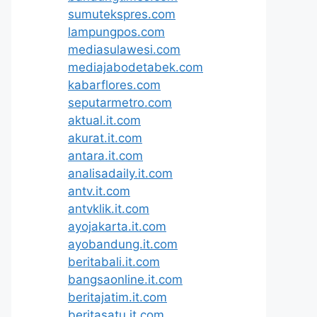
sumutekspres.com
lampungpos.com
mediasulawesi.com
mediajabodetabek.com
kabarflores.com
seputarmetro.com
aktual.it.com
akurat.it.com
antara.it.com
analisadaily.it.com
antv.it.com
antvklik.it.com
ayojakarta.it.com
ayobandung.it.com
beritabali.it.com
bangsaonline.it.com
beritajatim.it.com
beritasatu.it.com