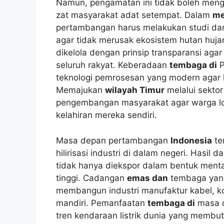
Namun, pengamatan ini tidak boleh meng
zat masyarakat adat setempat. Dalam
me
pertambangan harus melakukan studi da
agar tidak merusak ekosistem hutan huja
dikelola dengan prinsip transparansi aga
seluruh rakyat. Keberadaan
tembaga di
P
teknologi pemrosesan yang modern agar li
Memajukan
wilayah Timur
melalui sekto
pengembangan masyarakat agar warga lok
kelahiran mereka sendiri.
Masa depan pertambangan
Indonesia
te
hilirisasi industri di dalam negeri. Hasil da
tidak hanya diekspor dalam bentuk mentah
tinggi. Cadangan
emas dan
tembaga yang
membangun industri manufaktur kabel, k
mandiri. Pemanfaatan
tembaga di
masa d
tren kendaraan listrik dunia yang membut