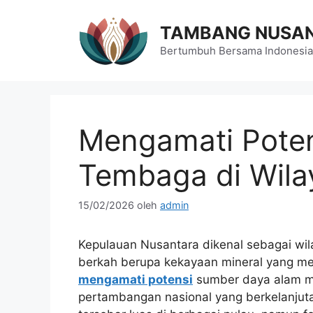
Langsung
ke
TAMBANG NUSA
isi
Bertumbuh Bersama Indonesia
Mengamati Pote
Tembaga di Wila
15/02/2026
oleh
admin
Kepulauan Nusantara dikenal sebagai wila
berkah berupa kekayaan mineral yang m
mengamati potensi
sumber daya alam me
pertambangan nasional yang berkelanju