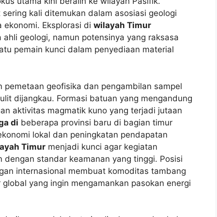
kus utama kini beralih ke wilayah Pasifik.
 sering kali ditemukan dalam asosiasi geologi
 ekonomi. Eksplorasi di
wilayah Timur
 ahli geologi, namun potensinya yang raksasa
atu pemain kunci dalam penyediaan material
an pemetaan geofisika dan pengambilan sampel
sulit dijangkau. Formasi batuan yang mengandung
n aktivitas magmatik kuno yang terjadi jutaan
a di
beberapa provinsi baru di bagian timur
konomi lokal dan peningkatan pendapatan
layah Timur
menjadi kunci agar kegiatan
an dengan standar keamanan yang tinggi. Posisi
ngan internasional membuat komoditas tambang
or global yang ingin mengamankan pasokan energi