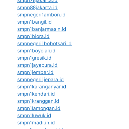
smpn78jakarta.id
smpn88jakarta.id
smpnegeri1ambon.id
smpn1bangil.id
smpn1banjarmasin.id
smpn1biora.id
smpnegeri1bobotsari.id
smpn1boyolali.id
smpn1gresik.id
smpn1jayapura.id
smpn1jember.id
smpnegeri1jepara.id
smpn1karanganyar.id
smpn1kendari.id
smpn1kranggan.id
smpn1lamongan.id
smpn1luwuk.id
smpn1madiun.id