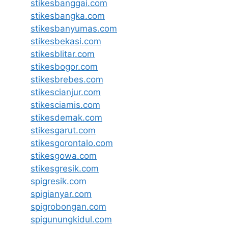
stikesbanggai.com
stikesbangka.com
stikesbanyumas.com
stikesbekasi.com
stikesblitar.com
stikesbogor.com
stikesbrebes.com
stikescianjur.com
stikesciamis.com
stikesdemak.com
stikesgarut.com
stikesgorontalo.com
stikesgowa.com
stikesgresik.com
spigresik.com
spigianyar.com
spigrobongan.com
spigunungkidul.com