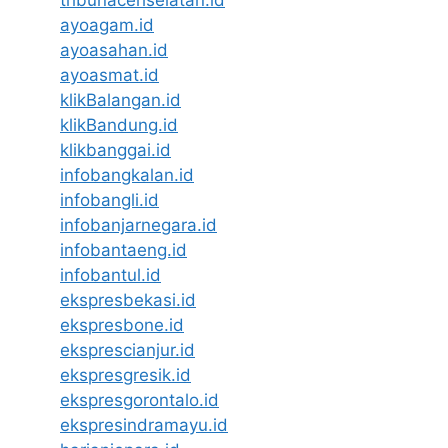
ayoagam.id
ayoasahan.id
ayoasmat.id
klikBalangan.id
klikBandung.id
klikbanggai.id
infobangkalan.id
infobangli.id
infobanjarnegara.id
infobantaeng.id
infobantul.id
ekspresbekasi.id
ekspresbone.id
eksprescianjur.id
ekspresgresik.id
ekspresgorontalo.id
ekspresindramayu.id