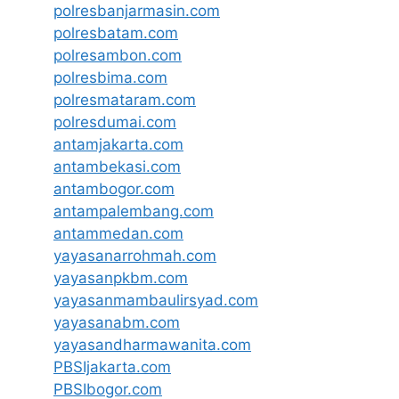
polresbanjarmasin.com
polresbatam.com
polresambon.com
polresbima.com
polresmataram.com
polresdumai.com
antamjakarta.com
antambekasi.com
antambogor.com
antampalembang.com
antammedan.com
yayasanarrohmah.com
yayasanpkbm.com
yayasanmambaulirsyad.com
yayasanabm.com
yayasandharmawanita.com
PBSIjakarta.com
PBSIbogor.com