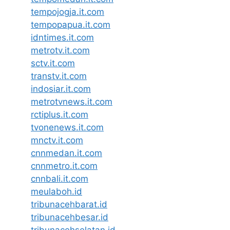
tempojogja.it.com
tempopapua.it.com
idntimes.it.com
metrotv.it.com
sctv.it.com
transtv.it.com
indosiar.it.com
metrotvnews.it.com
rctiplus.it.com
tvonenews.it.com
mnctv.it.com
cnnmedan.it.com
cnnmetro.it.com
cnnbali.it.com
meulaboh.id
tribunacehbarat.id
tribunacehbesar.id
tribunacehselatan.id