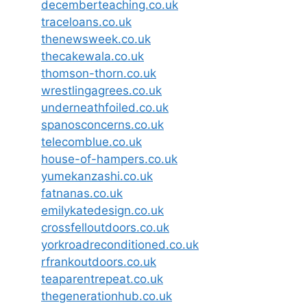
decemberteaching.co.uk
traceloans.co.uk
thenewsweek.co.uk
thecakewala.co.uk
thomson-thorn.co.uk
wrestlingagrees.co.uk
underneathfoiled.co.uk
spanosconcerns.co.uk
telecomblue.co.uk
house-of-hampers.co.uk
yumekanzashi.co.uk
fatnanas.co.uk
emilykatedesign.co.uk
crossfelloutdoors.co.uk
yorkroadreconditioned.co.uk
rfrankoutdoors.co.uk
teaparentrepeat.co.uk
thegenerationhub.co.uk