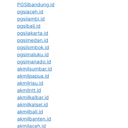
PGSIbandung.id
pgsiaceh.id
pgsijambi.id
pgsibali.id
pgsijakarta.id
pgsimedan.id
pgsilombok.id
pgsimaluku.id
pgsimanado.id
akmilsumbar.id
akmilpapua.id
akmilriau.id
akmilntt.id
akmilkalbar.id
akmilkalsel.id
akmilbali.id
akmilbanten.id
akmilaceh.id