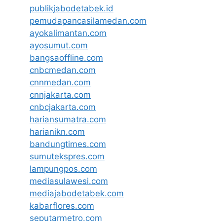
publikjabodetabek.id
pemudapancasilamedan.com
ayokalimantan.com
ayosumut.com
bangsaoffline.com
cnbcmedan.com
cnnmedan.com
cnnjakarta.com
cnbcjakarta.com
hariansumatra.com
harianikn.com
bandungtimes.com
sumutekspres.com
lampungpos.com
mediasulawesi.com
mediajabodetabek.com
kabarflores.com
seputarmetro.com