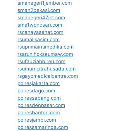
smanegeri1jember.com
sman2bekasi.com
smanegeri47jkt.com
sma1wonosari.com
rscahayasehat.com
rsumalikasim.com
rsuprimaintimedika.com
rsarunlhokseumaw.com
rsufauziahbireu.com
rsumumcitrahusada.com
rsgayomedicalcentre.com
polresjakarta.com
polresdago.com
polressabang.com
polresdenpasar.com
polresbanten.com
polresjambi.com
polressamarinda.com