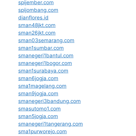
spijember.com
spijombang.com
dianflores.id
sman48jkt.com
sman26jkt.com
sman03semarang.com
sman1sumbar.com
smanegeri1bantul.com
smanegeri1bogor.com
sman1surabaya.com
sman6jogja.com
sma1magelang.com
sman9jogja.com
smanegeri3bandung.com
smasutomo1.com
sman5jogja.com
smanegeri1tangerang.com
sma1purworejo.com