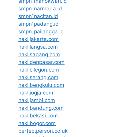
smpn1manokwari.id
smpn1narmada.id
smpn1pacitan.id
smpn1padang.id
smpn1pailangga.id
haklijakarta.com
haklilangsa.com
haklisabang.com
haklidenpasar.com
haklicilegon.com
hakliserang.com
haklibengkulu.com
haklijogja.com
haklijambi.com
haklibandung.com
haklibekasi.com
haklibogor.com
perfectperson.co.uk