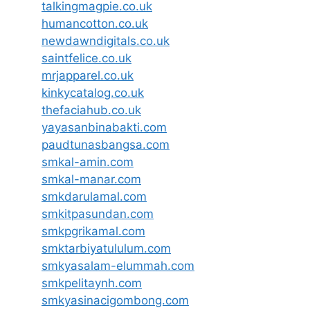
talkingmagpie.co.uk
humancotton.co.uk
newdawndigitals.co.uk
saintfelice.co.uk
mrjapparel.co.uk
kinkycatalog.co.uk
thefaciahub.co.uk
yayasanbinabakti.com
paudtunasbangsa.com
smkal-amin.com
smkal-manar.com
smkdarulamal.com
smkitpasundan.com
smkpgrikamal.com
smktarbiyatululum.com
smkyasalam-elummah.com
smkpelitaynh.com
smkyasinacigombong.com