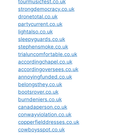
tourmusicfest.co.uk
strongdemocracy.co.uk
dronetotal.co.uk
partycurrent.co.uk
lightalso.co.uk
sleepyguards.co.uk
stephensmoke.co.uk
trialuncomfortable.co.uk
accordingchapel.co.uk
accordingoversees.co.uk
annoyingfunded.co.uk
belongsthey.co.uk
bootsrover.co.uk
burndeniers.co.uk
canadaperson.co.uk
conwayviolation.co.uk
copperfielddresses.co.uk
cowboysspot.co.uk