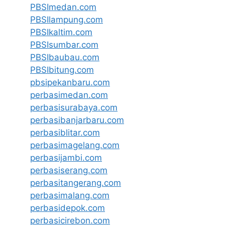
PBSImedan.com
PBSIlampung.com
PBSIkaltim.com
PBSIsumbar.com
PBSIbaubau.com
PBSIbitung.com
pbsipekanbaru.com
perbasimedan.com
perbasisurabaya.com
perbasibanjarbaru.com
perbasiblitar.com
perbasimagelang.com
perbasijambi.com
perbasiserang.com
perbasitangerang.com
perbasimalang.com
perbasidepok.com
perbasicirebon.com