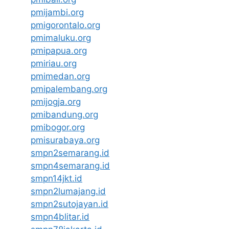
pmijambi.org
pmigorontalo.org
pmimaluku.org
pmipapua.org
pmiriau.org
pmimedan.org
pmipalembang.org
pmijogja.org
pmibandung.org
pmibogor.org
pmisurabaya.org
smpn2semarang.id
smpn4semarang.id
smpn14jkt.id
smpn2lumajang.id
smpn2sutojayan.id
smpn4blitar.id