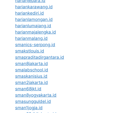
harianjepara.id
hariankarawang.id
hariankediri.id
harianlamongan.id
harianlumajang.id
harianmajalengka.id
harianmalang.id
smanics-serpong.id
smakstlouis.id
smapraditadirgantara.id
sman8jakarta.id
smalabschool.id
smaskanisius.id
sman2jakarta.id
sman68jkt.id
sman8yogyakarta.id
smasungguldel.id
sman1jogja.id