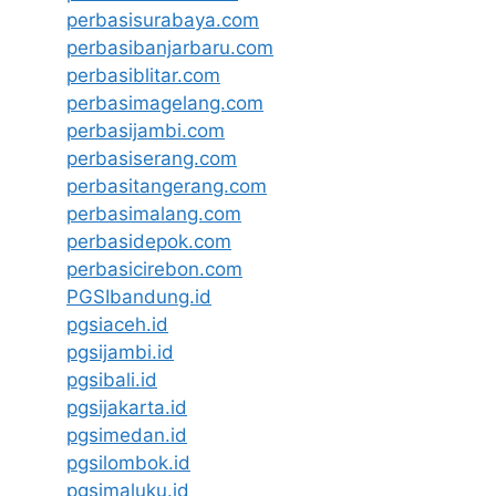
perbasisurabaya.com
perbasibanjarbaru.com
perbasiblitar.com
perbasimagelang.com
perbasijambi.com
perbasiserang.com
perbasitangerang.com
perbasimalang.com
perbasidepok.com
perbasicirebon.com
PGSIbandung.id
pgsiaceh.id
pgsijambi.id
pgsibali.id
pgsijakarta.id
pgsimedan.id
pgsilombok.id
pgsimaluku.id