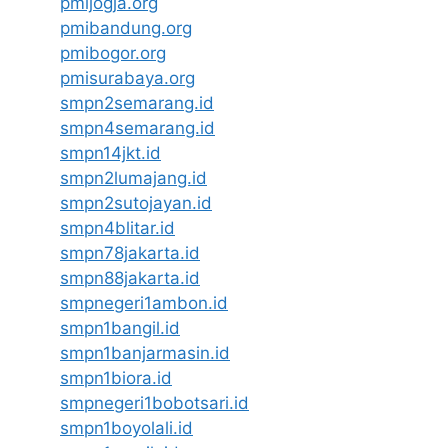
pmijogja.org
pmibandung.org
pmibogor.org
pmisurabaya.org
smpn2semarang.id
smpn4semarang.id
smpn14jkt.id
smpn2lumajang.id
smpn2sutojayan.id
smpn4blitar.id
smpn78jakarta.id
smpn88jakarta.id
smpnegeri1ambon.id
smpn1bangil.id
smpn1banjarmasin.id
smpn1biora.id
smpnegeri1bobotsari.id
smpn1boyolali.id