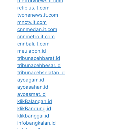
metrotvnews.it.com
rctiplus.it.com
tvonenews.it.com
mnctv.it.com
cnnmedan.it.com
cnnmetro.it.com
cnnbali.it.com
meulaboh.id
tribunacehbarat.id
tribunacehbesar.id
tribunacehselatan.id
ayoagam.id
ayoasahan.id
ayoasmat.id
klikBalangan.id
klikBandung.id
klikbanggai.id
infobangkalan.id