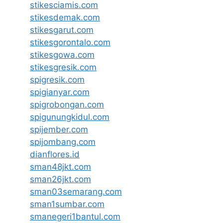
stikesciamis.com
stikesdemak.com
stikesgarut.com
stikesgorontalo.com
stikesgowa.com
stikesgresik.com
spigresik.com
spigianyar.com
spigrobongan.com
spigunungkidul.com
spijember.com
spijombang.com
dianflores.id
sman48jkt.com
sman26jkt.com
sman03semarang.com
sman1sumbar.com
smanegeri1bantul.com