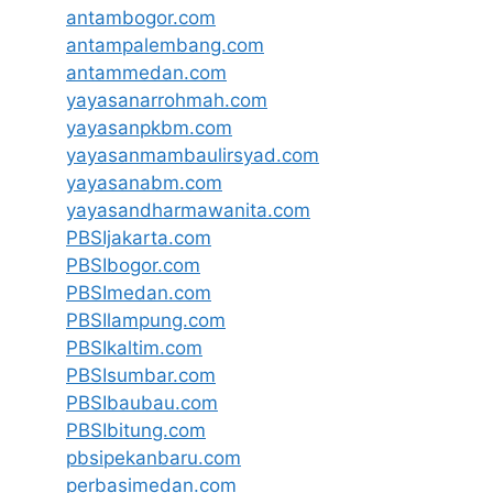
antambogor.com
antampalembang.com
antammedan.com
yayasanarrohmah.com
yayasanpkbm.com
yayasanmambaulirsyad.com
yayasanabm.com
yayasandharmawanita.com
PBSIjakarta.com
PBSIbogor.com
PBSImedan.com
PBSIlampung.com
PBSIkaltim.com
PBSIsumbar.com
PBSIbaubau.com
PBSIbitung.com
pbsipekanbaru.com
perbasimedan.com