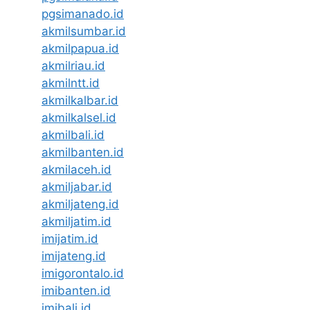
pgsimanado.id
akmilsumbar.id
akmilpapua.id
akmilriau.id
akmilntt.id
akmilkalbar.id
akmilkalsel.id
akmilbali.id
akmilbanten.id
akmilaceh.id
akmiljabar.id
akmiljateng.id
akmiljatim.id
imijatim.id
imijateng.id
imigorontalo.id
imibanten.id
imibali.id