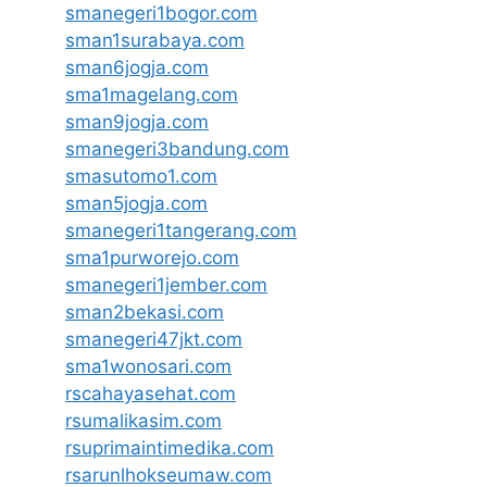
smanegeri1bogor.com
sman1surabaya.com
sman6jogja.com
sma1magelang.com
sman9jogja.com
smanegeri3bandung.com
smasutomo1.com
sman5jogja.com
smanegeri1tangerang.com
sma1purworejo.com
smanegeri1jember.com
sman2bekasi.com
smanegeri47jkt.com
sma1wonosari.com
rscahayasehat.com
rsumalikasim.com
rsuprimaintimedika.com
rsarunlhokseumaw.com