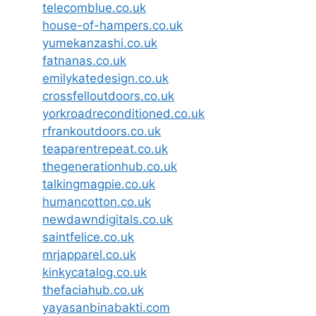
telecomblue.co.uk
house-of-hampers.co.uk
yumekanzashi.co.uk
fatnanas.co.uk
emilykatedesign.co.uk
crossfelloutdoors.co.uk
yorkroadreconditioned.co.uk
rfrankoutdoors.co.uk
teaparentrepeat.co.uk
thegenerationhub.co.uk
talkingmagpie.co.uk
humancotton.co.uk
newdawndigitals.co.uk
saintfelice.co.uk
mrjapparel.co.uk
kinkycatalog.co.uk
thefaciahub.co.uk
yayasanbinabakti.com