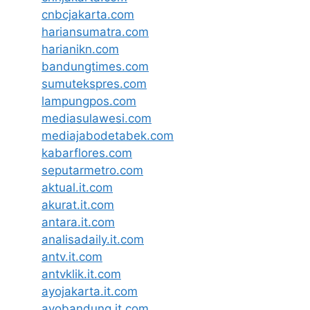
cnbcjakarta.com
hariansumatra.com
harianikn.com
bandungtimes.com
sumutekspres.com
lampungpos.com
mediasulawesi.com
mediajabodetabek.com
kabarflores.com
seputarmetro.com
aktual.it.com
akurat.it.com
antara.it.com
analisadaily.it.com
antv.it.com
antvklik.it.com
ayojakarta.it.com
ayobandung.it.com