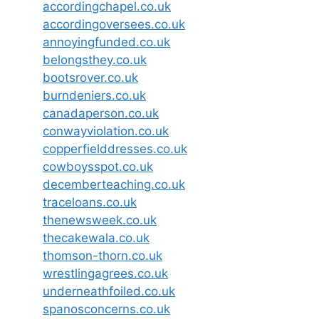
accordingchapel.co.uk
accordingoversees.co.uk
annoyingfunded.co.uk
belongsthey.co.uk
bootsrover.co.uk
burndeniers.co.uk
canadaperson.co.uk
conwayviolation.co.uk
copperfielddresses.co.uk
cowboysspot.co.uk
decemberteaching.co.uk
traceloans.co.uk
thenewsweek.co.uk
thecakewala.co.uk
thomson-thorn.co.uk
wrestlingagrees.co.uk
underneathfoiled.co.uk
spanosconcerns.co.uk