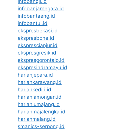
infobangli.id
infobanjarnegara.id
infobantaeng.id
infobantul.id
ekspresbekasi.id
ekspresbone.id
eksprescianjur.id
ekspresgresik.id
ekspresgorontalo.id
ekspresindramayu.id
harianjepara.id
hariankarawang.id
hariankediri.id
harianlamongan.id
harianlumajang.id
harianmajalengka.id
harianmalang.id
smanics-serpong.id