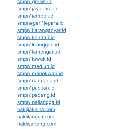
smpn1gresik.id
smpn1jayapura.id
smpn1jember.id
smpnegeri1jepara.id
smpn1karanganyar.id
smpn1kendari.id
smpn1kranggan.id
smpn1lamongan.id
smpn1luwuk.id
smpn1madiun.id
smpn1manokwari.id
smpn1narmada.id
smpn1pacitan.id
smpn1padang.id
smpn1pailangga.id
haklijakarta.com
haklilangsa.com
haklisabang.com