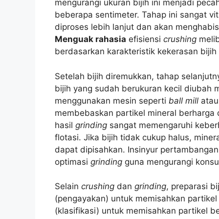
mengurangi ukuran bijih ini menjadi peca
beberapa sentimeter. Tahap ini sangat vita
diproses lebih lanjut dan akan menghabis
Menguak rahasia
efisiensi
crushing
melib
berdasarkan karakteristik kekerasan bijih
Setelah bijih diremukkan, tahap selanjut
bijih yang sudah berukuran kecil diubah 
menggunakan mesin seperti
ball mill
ata
membebaskan partikel mineral berharga d
hasil
grinding
sangat memengaruhi keberha
flotasi. Jika bijih tidak cukup halus, min
dapat dipisahkan. Insinyur pertambangan
optimasi
grinding
guna mengurangi konsum
Selain
crushing
dan
grinding
, preparasi b
(pengayakan) untuk memisahkan partikel
(klasifikasi) untuk memisahkan partikel