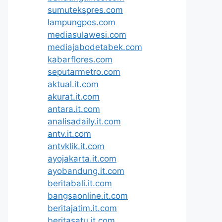
sumutekspres.com
lampungpos.com
mediasulawesi.com
mediajabodetabek.com
kabarflores.com
seputarmetro.com
aktual.it.com
akurat.it.com
antara.it.com
analisadaily.it.com
antv.it.com
antvklik.it.com
ayojakarta.it.com
ayobandung.it.com
beritabali.it.com
bangsaonline.it.com
beritajatim.it.com
beritasatu.it.com