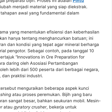
ai preparasi bijih. Proses ini adalah
Pintu
iubah menjadi material yang siap diekstrak.
k tahapan awal yang fundamental dalam
utama yang menentukan efisiensi dan keberhasilan
bukan hanya tentang menghancurkan batuan; ini
an dan kondisi yang tepat agar mineral berharga
rial pengotor. Sebagai contoh, pada tanggal 10
ertajuk “Innovations in Ore Preparation for
ara daring oleh Asosiasi Pertambangan
 oleh lebih dari 500 peserta dari berbagai negara,
dan praktisi industri.
tersebut menguraikan beberapa aspek kunci
ushing
atau proses peremukan. Bijih yang baru
uran sangat besar, bahkan seukuran mobil. Mesin-
er
atau
gyratory crusher
, bekerja untuk