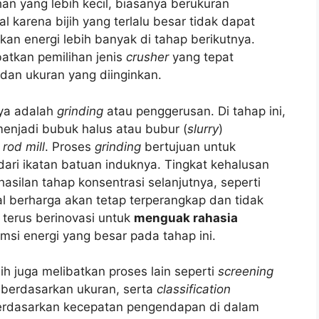
han yang lebih kecil, biasanya berukuran
l karena bijih yang terlalu besar tidak dapat
kan energi lebih banyak di tahap berikutnya.
atkan pemilihan jenis
crusher
yang tepat
 dan ukuran yang diinginkan.
nya adalah
grinding
atau penggerusan. Di tahap ini,
menjadi bubuk halus atau bubur (
slurry
)
u
rod mill
. Proses
grinding
bertujuan untuk
ari ikatan batuan induknya. Tingkat kehalusan
silan tahap konsentrasi selanjutnya, seperti
eral berharga akan tetap terperangkap dan tidak
 terus berinovasi untuk
menguak rahasia
si energi yang besar pada tahap ini.
ijih juga melibatkan proses lain seperti
screening
 berdasarkan ukuran, serta
classification
 berdasarkan kecepatan pengendapan di dalam