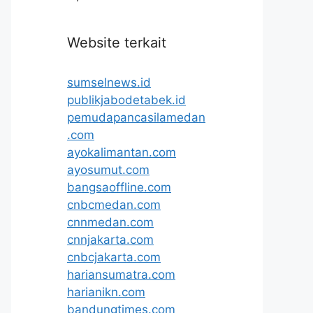
Website terkait
sumselnews.id
publikjabodetabek.id
pemudapancasilamedan
.com
ayokalimantan.com
ayosumut.com
bangsaoffline.com
cnbcmedan.com
cnnmedan.com
cnnjakarta.com
cnbcjakarta.com
hariansumatra.com
harianikn.com
bandungtimes.com