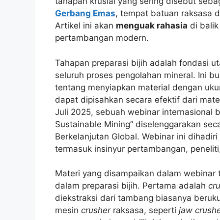
tahapan krusial yang sering disebut sebag
Gerbang Emas
, tempat batuan raksasa d
Artikel ini akan
menguak rahasia
di bali
pertambangan modern.
Tahapan preparasi bijih adalah fondasi 
seluruh proses pengolahan mineral. Ini 
tentang menyiapkan material dengan ukur
dapat dipisahkan secara efektif dari mate
Juli 2025, sebuah webinar internasional b
Sustainable Mining” diselenggarakan sec
Berkelanjutan Global. Webinar ini dihadiri
termasuk insinyur pertambangan, peneliti, 
Materi yang disampaikan dalam webinar 
dalam preparasi bijih. Pertama adalah
cr
diekstraksi dari tambang biasanya beruk
mesin
crusher
raksasa, seperti
jaw crush