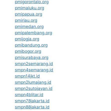
pmigorontalo.org
pmimaluku.org
pmipapua.org
pmiriau.org
pmimedan.org
pmipalembang.org
pmijogja.org
pmibandung.org
pmibogor.org
pmisurabaya.org
smpn2semarang.id
smpn4semarang.id
smpn14jkt.id
smpn2lumajang.id
smpn2sutojayan.id
smpn4blitar.id
smpn78jakarta.id
smpn88jakarta.id