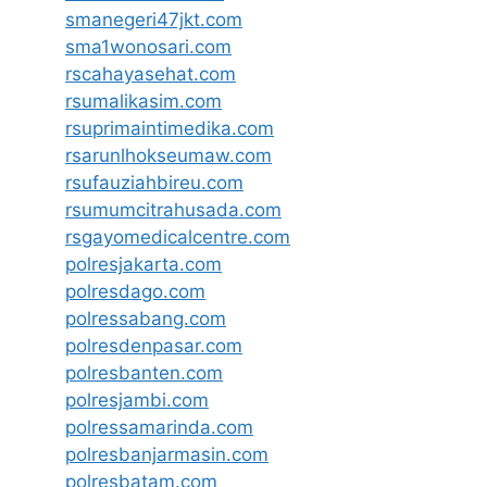
smanegeri47jkt.com
sma1wonosari.com
rscahayasehat.com
rsumalikasim.com
rsuprimaintimedika.com
rsarunlhokseumaw.com
rsufauziahbireu.com
rsumumcitrahusada.com
rsgayomedicalcentre.com
polresjakarta.com
polresdago.com
polressabang.com
polresdenpasar.com
polresbanten.com
polresjambi.com
polressamarinda.com
polresbanjarmasin.com
polresbatam.com