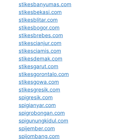
stikesbanyumas.com
stikesbekasi.com
stikesblitar.com
stikesbogor.com
stikesbrebes.com
stikescianjur.com
stikesciamis.com
stikesdemak.com
stikesgarut.com
stikesgorontalo.com
stikesgowa.com
stikesgresik.com
spigresik.com
spigianyar.com
spigrobongan.com
spigunungkidul.com
spijember.com
spijombang.com