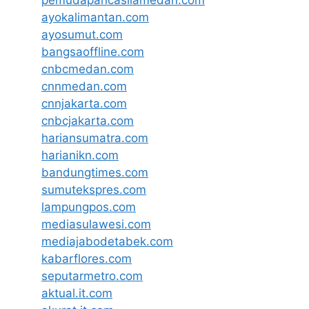
pemudapancasilamedan.com
ayokalimantan.com
ayosumut.com
bangsaoffline.com
cnbcmedan.com
cnnmedan.com
cnnjakarta.com
cnbcjakarta.com
hariansumatra.com
harianikn.com
bandungtimes.com
sumutekspres.com
lampungpos.com
mediasulawesi.com
mediajabodetabek.com
kabarflores.com
seputarmetro.com
aktual.it.com