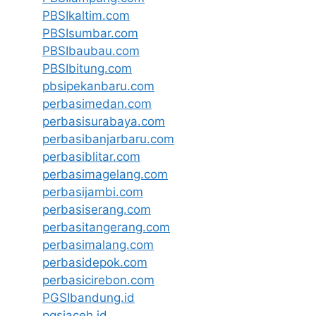
PBSIkaltim.com
PBSIsumbar.com
PBSIbaubau.com
PBSIbitung.com
pbsipekanbaru.com
perbasimedan.com
perbasisurabaya.com
perbasibanjarbaru.com
perbasiblitar.com
perbasimagelang.com
perbasijambi.com
perbasiserang.com
perbasitangerang.com
perbasimalang.com
perbasidepok.com
perbasicirebon.com
PGSIbandung.id
pgsiaceh.id