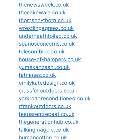
thenewsweek.co.uk
thecakewala.co.uk
thomson-thorn.co.uk
wrestlingagrees.co.uk
underneathfoiled.co.uk
spanosconcerns.co.uk
telecomblue.co.uk
house-of-hampers.co.uk
yumekanzashi.co.uk
fatnanas.co.uk
emilykatedesign.co.uk
crossfelloutdoors.co.uk
yorkroadreconditioned.co.uk
rfrankoutdoors.co.uk
teaparentrepeat.co.uk
thegenerationhub.co.uk
talkingmagpie.co.uk
humancotton.co.uk