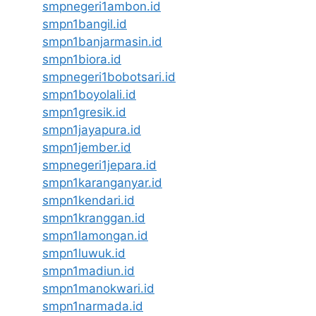
smpnegeri1ambon.id
smpn1bangil.id
smpn1banjarmasin.id
smpn1biora.id
smpnegeri1bobotsari.id
smpn1boyolali.id
smpn1gresik.id
smpn1jayapura.id
smpn1jember.id
smpnegeri1jepara.id
smpn1karanganyar.id
smpn1kendari.id
smpn1kranggan.id
smpn1lamongan.id
smpn1luwuk.id
smpn1madiun.id
smpn1manokwari.id
smpn1narmada.id