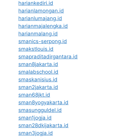
hariankediri.id
harianlamongan.id
harianlumajang.id
harianmajalengka.id
harianmalang.id
smanics-serpong.id
smakstlouis.id
smapraditadirgantara.id
sman8jakarta.id
smalabschool.id
smaskanisius.id
sman2jakarta.id
sman68jkt.id
sman8yogyakarta.id
smasungguldel.id
sman1jogja.id
sman28dkijakarta.id
sman3jogja.id