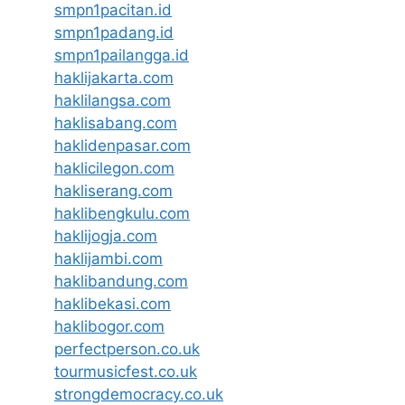
smpn1pacitan.id
smpn1padang.id
smpn1pailangga.id
haklijakarta.com
haklilangsa.com
haklisabang.com
haklidenpasar.com
haklicilegon.com
hakliserang.com
haklibengkulu.com
haklijogja.com
haklijambi.com
haklibandung.com
haklibekasi.com
haklibogor.com
perfectperson.co.uk
tourmusicfest.co.uk
strongdemocracy.co.uk