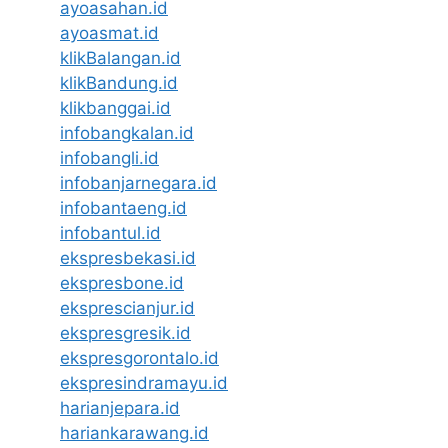
ayoasahan.id
ayoasmat.id
klikBalangan.id
klikBandung.id
klikbanggai.id
infobangkalan.id
infobangli.id
infobanjarnegara.id
infobantaeng.id
infobantul.id
ekspresbekasi.id
ekspresbone.id
eksprescianjur.id
ekspresgresik.id
ekspresgorontalo.id
ekspresindramayu.id
harianjepara.id
hariankarawang.id