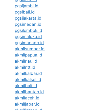
pgsijambi.id
pgsibali.id
pgsijakarta.id
pgsimedan.id
pgsilombok.id
pgsimaluku.id
pgsimanado.id
akmilsumbar.id
akmilpapua.id
akmilriau.id
akmilntt.id
akmilkalbar.id
akmilkalsel.id
akmilbali.id
akmilbanten.id
akmilaceh.id
akmiljabar.id