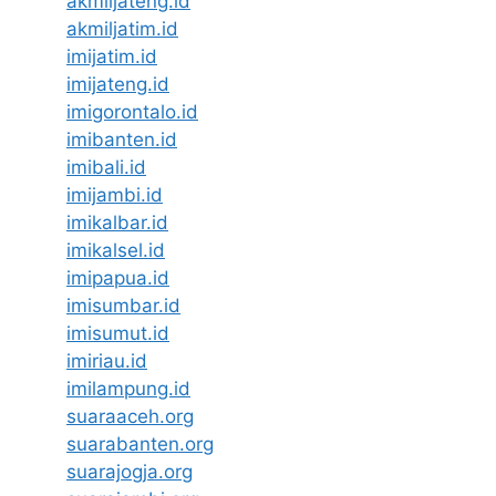
akmiljateng.id
akmiljatim.id
imijatim.id
imijateng.id
imigorontalo.id
imibanten.id
imibali.id
imijambi.id
imikalbar.id
imikalsel.id
imipapua.id
imisumbar.id
imisumut.id
imiriau.id
imilampung.id
suaraaceh.org
suarabanten.org
suarajogja.org