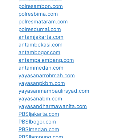
polresambon.com
polresbima.com
polresmataram.com
polresdumai.com
antamjakarta.com
antambekasi.com
antambogor.com
antampalembang.com
antammedan.com
yayasanarrohmah.com
yayasanpkbm.com
yayasanmambaulirsyad.com
yayasanabm.com
yayasandharmawanita.com
PBSIjakarta.com
PBSIbogor.com
PBSImedan.com
PBSIlampung.com