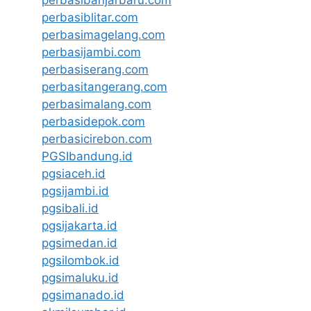
perbasibanjarbaru.com
perbasiblitar.com
perbasimagelang.com
perbasijambi.com
perbasiserang.com
perbasitangerang.com
perbasimalang.com
perbasidepok.com
perbasicirebon.com
PGSIbandung.id
pgsiaceh.id
pgsijambi.id
pgsibali.id
pgsijakarta.id
pgsimedan.id
pgsilombok.id
pgsimaluku.id
pgsimanado.id