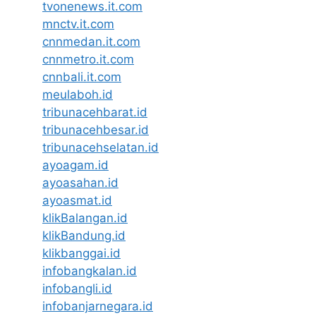
tvonenews.it.com
mnctv.it.com
cnnmedan.it.com
cnnmetro.it.com
cnnbali.it.com
meulaboh.id
tribunacehbarat.id
tribunacehbesar.id
tribunacehselatan.id
ayoagam.id
ayoasahan.id
ayoasmat.id
klikBalangan.id
klikBandung.id
klikbanggai.id
infobangkalan.id
infobangli.id
infobanjarnegara.id