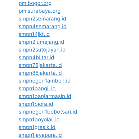
pmibogor.org
pmisurabaya.org
smpn2semarang.id
smpn4semarang.id
smpn14jkt.id
smpn2lumajang.id
smpn2sutojayan.id
smpn4blitar.id
smpn78jakarta.id
smpn88jakarta.id
smpnegeri1ambon.id
smpn1bangil.id
smpn1banjarmasin.id
smpn1biora.id
smpnegeri1bobotsari.id
smpn1boyolali.id
smpn1gresik.id
smpn1jayapura.id