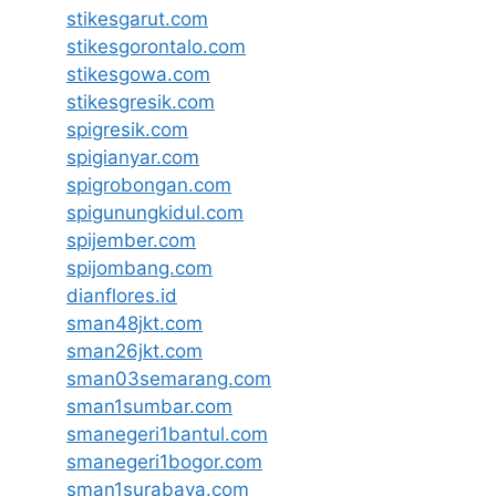
stikesgarut.com
stikesgorontalo.com
stikesgowa.com
stikesgresik.com
spigresik.com
spigianyar.com
spigrobongan.com
spigunungkidul.com
spijember.com
spijombang.com
dianflores.id
sman48jkt.com
sman26jkt.com
sman03semarang.com
sman1sumbar.com
smanegeri1bantul.com
smanegeri1bogor.com
sman1surabaya.com