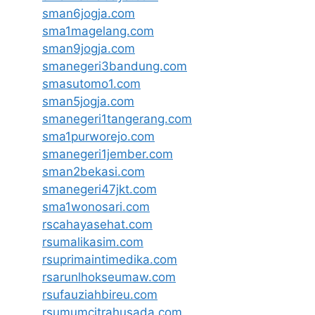
sman6jogja.com
sma1magelang.com
sman9jogja.com
smanegeri3bandung.com
smasutomo1.com
sman5jogja.com
smanegeri1tangerang.com
sma1purworejo.com
smanegeri1jember.com
sman2bekasi.com
smanegeri47jkt.com
sma1wonosari.com
rscahayasehat.com
rsumalikasim.com
rsuprimaintimedika.com
rsarunlhokseumaw.com
rsufauziahbireu.com
rsumumcitrahusada.com