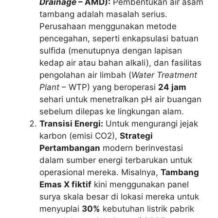
Drainage
– AMD):
Pembentukan air asam
tambang adalah masalah serius.
Perusahaan menggunakan metode
pencegahan, seperti enkapsulasi batuan
sulfida (menutupnya dengan lapisan
kedap air atau bahan alkali), dan fasilitas
pengolahan air limbah (
Water Treatment
Plant
– WTP) yang beroperasi
24 jam
sehari untuk menetralkan pH air buangan
sebelum dilepas ke lingkungan alam.
Transisi Energi:
Untuk mengurangi jejak
karbon (emisi CO2),
Strategi
Pertambangan
modern berinvestasi
dalam sumber energi terbarukan untuk
operasional mereka. Misalnya,
Tambang
Emas X fiktif
kini menggunakan panel
surya skala besar di lokasi mereka untuk
menyuplai
30%
kebutuhan listrik pabrik