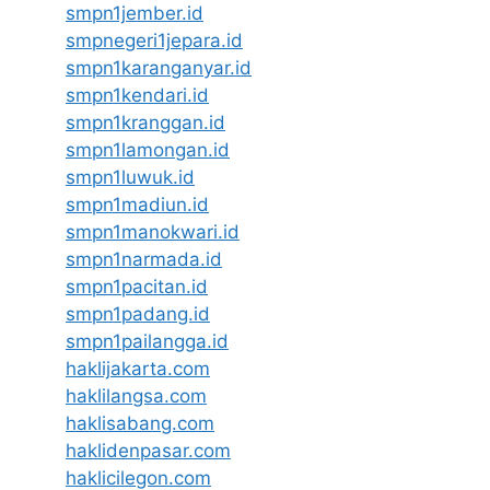
smpn1jember.id
smpnegeri1jepara.id
smpn1karanganyar.id
smpn1kendari.id
smpn1kranggan.id
smpn1lamongan.id
smpn1luwuk.id
smpn1madiun.id
smpn1manokwari.id
smpn1narmada.id
smpn1pacitan.id
smpn1padang.id
smpn1pailangga.id
haklijakarta.com
haklilangsa.com
haklisabang.com
haklidenpasar.com
haklicilegon.com