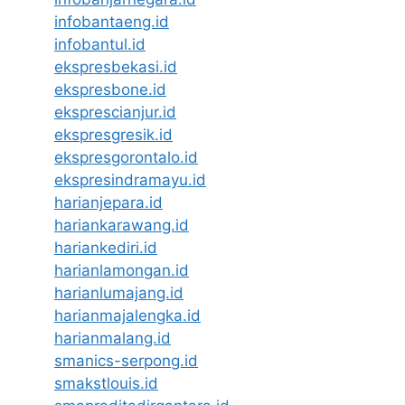
infobantaeng.id
infobantul.id
ekspresbekasi.id
ekspresbone.id
eksprescianjur.id
ekspresgresik.id
ekspresgorontalo.id
ekspresindramayu.id
harianjepara.id
hariankarawang.id
hariankediri.id
harianlamongan.id
harianlumajang.id
harianmajalengka.id
harianmalang.id
smanics-serpong.id
smakstlouis.id