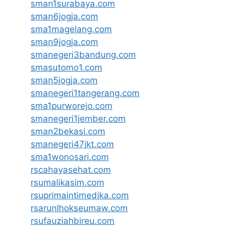
sman1surabaya.com
sman6jogja.com
sma1magelang.com
sman9jogja.com
smanegeri3bandung.com
smasutomo1.com
sman5jogja.com
smanegeri1tangerang.com
sma1purworejo.com
smanegeri1jember.com
sman2bekasi.com
smanegeri47jkt.com
sma1wonosari.com
rscahayasehat.com
rsumalikasim.com
rsuprimaintimedika.com
rsarunlhokseumaw.com
rsufauziahbireu.com