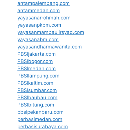
antampalembang.com
antammedan.com
yayasanarrohmah.com
yayasanpkbm.com
yayasanmambaulirsyad.com
yayasanabm.com
yayasandharmawanita.com
PBSIjakarta.com
PBSIbogor.com
PBSImedan.com
PBSIlampung.com
PBSIkaltim.com
PBSIsumbar.com
PBSIbaubau.com
PBSIbitung.com
pbsipekanbaru.com
perbasimedan.com
perbasisurabaya.com