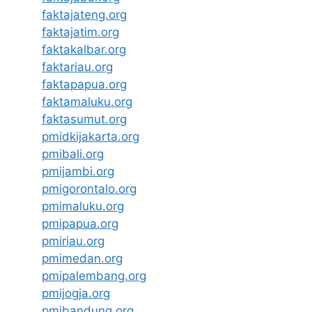
faktajateng.org
faktajatim.org
faktakalbar.org
faktariau.org
faktapapua.org
faktamaluku.org
faktasumut.org
pmidkijakarta.org
pmibali.org
pmijambi.org
pmigorontalo.org
pmimaluku.org
pmipapua.org
pmiriau.org
pmimedan.org
pmipalembang.org
pmijogja.org
pmibandung.org