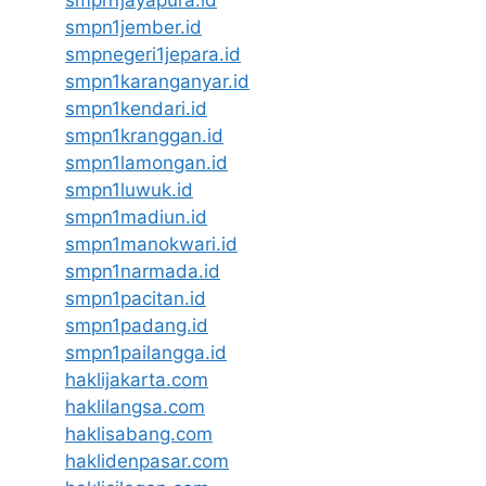
smpn1jayapura.id
smpn1jember.id
smpnegeri1jepara.id
smpn1karanganyar.id
smpn1kendari.id
smpn1kranggan.id
smpn1lamongan.id
smpn1luwuk.id
smpn1madiun.id
smpn1manokwari.id
smpn1narmada.id
smpn1pacitan.id
smpn1padang.id
smpn1pailangga.id
haklijakarta.com
haklilangsa.com
haklisabang.com
haklidenpasar.com