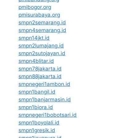
pmibogor.org
pmisurabaya.org
smpn2semarang.id
smpn4semarang.id
smpn14jkt.id
smpn2lumajang.id
smpn2sutojayan.id
smpn4blitar.id
smpn78jakarta.id
smpn88jakarta.id
smpnegeri1ambon.id
smpn1bangil.id
smpn1banjarmasin.id
smpn1biora.id
smpnegeri1bobotsari.id
smpn1boyolali.id
smpn1gresik.id