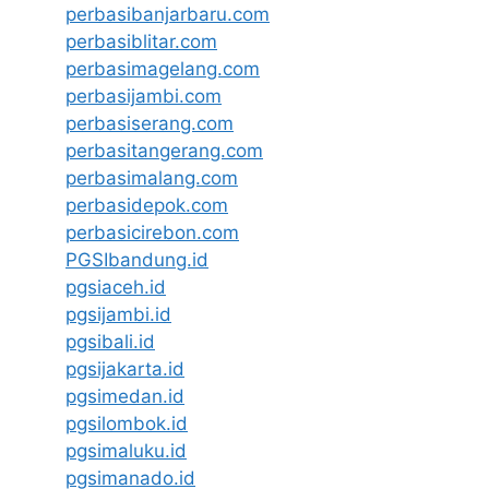
perbasibanjarbaru.com
perbasiblitar.com
perbasimagelang.com
perbasijambi.com
perbasiserang.com
perbasitangerang.com
perbasimalang.com
perbasidepok.com
perbasicirebon.com
PGSIbandung.id
pgsiaceh.id
pgsijambi.id
pgsibali.id
pgsijakarta.id
pgsimedan.id
pgsilombok.id
pgsimaluku.id
pgsimanado.id