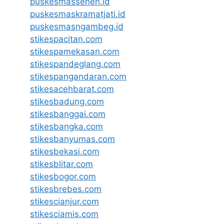
puskesmassenen.id
puskesmaskramatjati.id
puskesmasngambeg.id
stikespacitan.com
stikespamekasan.com
stikespandeglang.com
stikespangandaran.com
stikesacehbarat.com
stikesbadung.com
stikesbanggai.com
stikesbangka.com
stikesbanyumas.com
stikesbekasi.com
stikesblitar.com
stikesbogor.com
stikesbrebes.com
stikescianjur.com
stikesciamis.com