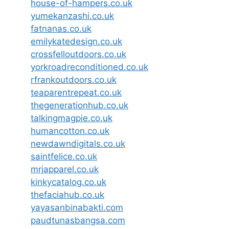
house-of-hampers.co.uk
yumekanzashi.co.uk
fatnanas.co.uk
emilykatedesign.co.uk
crossfelloutdoors.co.uk
yorkroadreconditioned.co.uk
rfrankoutdoors.co.uk
teaparentrepeat.co.uk
thegenerationhub.co.uk
talkingmagpie.co.uk
humancotton.co.uk
newdawndigitals.co.uk
saintfelice.co.uk
mrjapparel.co.uk
kinkycatalog.co.uk
thefaciahub.co.uk
yayasanbinabakti.com
paudtunasbangsa.com