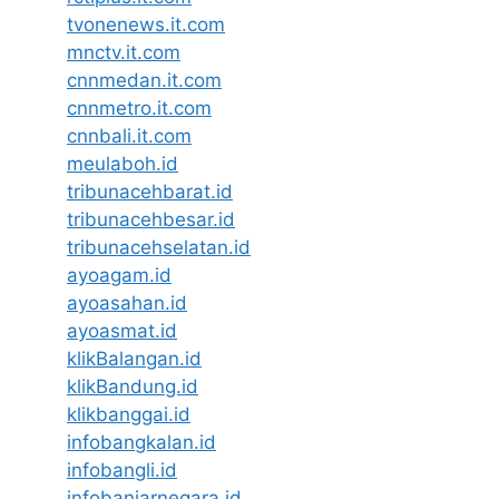
tvonenews.it.com
mnctv.it.com
cnnmedan.it.com
cnnmetro.it.com
cnnbali.it.com
meulaboh.id
tribunacehbarat.id
tribunacehbesar.id
tribunacehselatan.id
ayoagam.id
ayoasahan.id
ayoasmat.id
klikBalangan.id
klikBandung.id
klikbanggai.id
infobangkalan.id
infobangli.id
infobanjarnegara.id