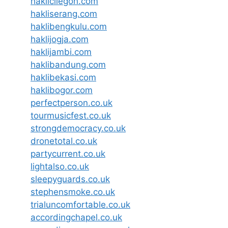
haklicilegon.com
hakliserang.com
haklibengkulu.com
haklijogja.com
haklijambi.com
haklibandung.com
haklibekasi.com
haklibogor.com
perfectperson.co.uk
tourmusicfest.co.uk
strongdemocracy.co.uk
dronetotal.co.uk
partycurrent.co.uk
lightalso.co.uk
sleepyguards.co.uk
stephensmoke.co.uk
trialuncomfortable.co.uk
accordingchapel.co.uk