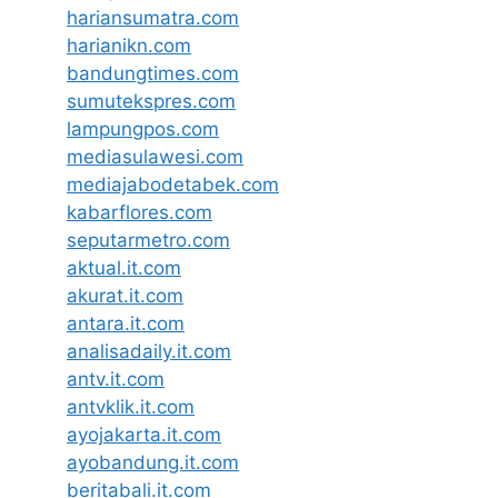
hariansumatra.com
harianikn.com
bandungtimes.com
sumutekspres.com
lampungpos.com
mediasulawesi.com
mediajabodetabek.com
kabarflores.com
seputarmetro.com
aktual.it.com
akurat.it.com
antara.it.com
analisadaily.it.com
antv.it.com
antvklik.it.com
ayojakarta.it.com
ayobandung.it.com
beritabali.it.com