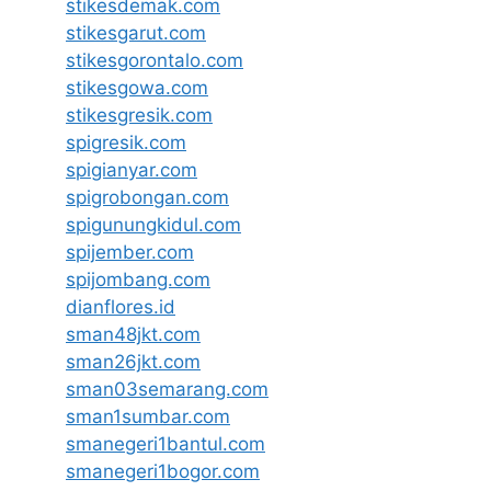
stikesdemak.com
stikesgarut.com
stikesgorontalo.com
stikesgowa.com
stikesgresik.com
spigresik.com
spigianyar.com
spigrobongan.com
spigunungkidul.com
spijember.com
spijombang.com
dianflores.id
sman48jkt.com
sman26jkt.com
sman03semarang.com
sman1sumbar.com
smanegeri1bantul.com
smanegeri1bogor.com