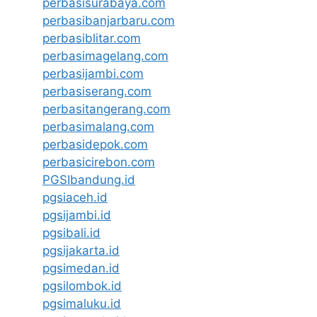
perbasisurabaya.com
perbasibanjarbaru.com
perbasiblitar.com
perbasimagelang.com
perbasijambi.com
perbasiserang.com
perbasitangerang.com
perbasimalang.com
perbasidepok.com
perbasicirebon.com
PGSIbandung.id
pgsiaceh.id
pgsijambi.id
pgsibali.id
pgsijakarta.id
pgsimedan.id
pgsilombok.id
pgsimaluku.id