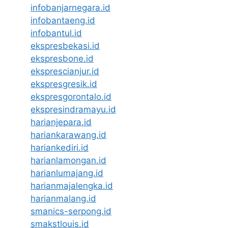
infobanjarnegara.id
infobantaeng.id
infobantul.id
ekspresbekasi.id
ekspresbone.id
eksprescianjur.id
ekspresgresik.id
ekspresgorontalo.id
ekspresindramayu.id
harianjepara.id
hariankarawang.id
hariankediri.id
harianlamongan.id
harianlumajang.id
harianmajalengka.id
harianmalang.id
smanics-serpong.id
smakstlouis.id