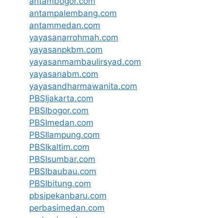
antambogor.com
antampalembang.com
antammedan.com
yayasanarrohmah.com
yayasanpkbm.com
yayasanmambaulirsyad.com
yayasanabm.com
yayasandharmawanita.com
PBSIjakarta.com
PBSIbogor.com
PBSImedan.com
PBSIlampung.com
PBSIkaltim.com
PBSIsumbar.com
PBSIbaubau.com
PBSIbitung.com
pbsipekanbaru.com
perbasimedan.com