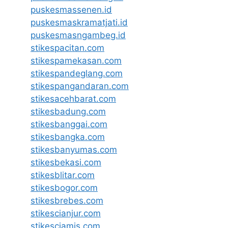
puskesmassenen.id
puskesmaskramatjati.id
puskesmasngambeg.id
stikespacitan.com
stikespamekasan.com
stikespandeglang.com
stikespangandaran.com
stikesacehbarat.com
stikesbadung.com
stikesbanggai.com
stikesbangka.com
stikesbanyumas.com
stikesbekasi.com
stikesblitar.com
stikesbogor.com
stikesbrebes.com
stikescianjur.com
stikesciamis.com