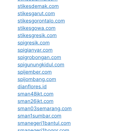
stikesdemak.com
stikesgarut.com
stikesgorontalo.com
stikesgowa.com
stikesgresik.com
spigresik.com
spigianyar.com
spigrobongan.com
spigunungkidul.com
spijember.com
spijombang.com
dianflores.id
sman48jkt.com
sman26jkt.com
sman03semarang.com
sman1sumbar.com
smanegeri1bantul.com
smanegeri1bogor.com