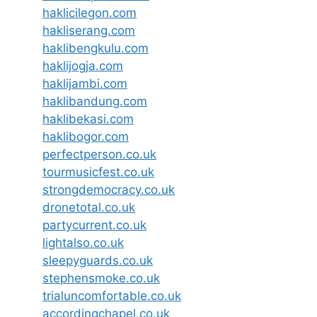
haklicilegon.com
hakliserang.com
haklibengkulu.com
haklijogja.com
haklijambi.com
haklibandung.com
haklibekasi.com
haklibogor.com
perfectperson.co.uk
tourmusicfest.co.uk
strongdemocracy.co.uk
dronetotal.co.uk
partycurrent.co.uk
lightalso.co.uk
sleepyguards.co.uk
stephensmoke.co.uk
trialuncomfortable.co.uk
accordingchapel.co.uk