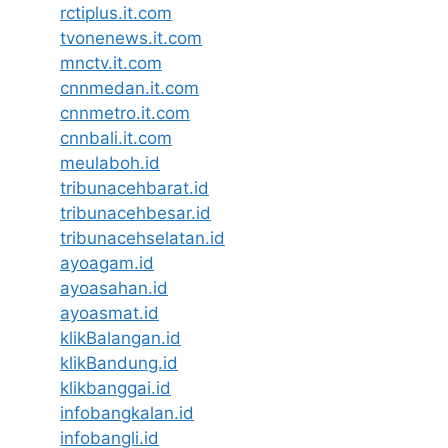
rctiplus.it.com
tvonenews.it.com
mnctv.it.com
cnnmedan.it.com
cnnmetro.it.com
cnnbali.it.com
meulaboh.id
tribunacehbarat.id
tribunacehbesar.id
tribunacehselatan.id
ayoagam.id
ayoasahan.id
ayoasmat.id
klikBalangan.id
klikBandung.id
klikbanggai.id
infobangkalan.id
infobangli.id