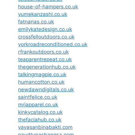
house-of-hampers.co.uk
yumekanzashi.co.uk
fatnanas.co.uk
emilykatedesign.co.uk
crossfelloutdoors.co.uk
yorkroadreconditioned.co.uk
rfrankoutdoors.co.uk
teaparentrepeat.co.uk
thegenerationhub.co.uk
talkingmagpie.co.uk
humancotton.co.uk
newdawndigitals.co.uk
saintfelice.co.uk
mrjapparel.co.uk
kinkycatalog.co.uk
thefaciahub.co.uk
yayasanbinabakti.com
paudtunasbangsa.com