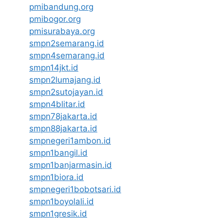
pmibandung.org
pmibogor.org
pmisurabaya.org
smpn2semarang.id
smpn4semarang.id
smpn14jkt.id
smpn2lumajang.id
smpn2sutojayan.id
smpn4blitar.id
smpn78jakarta.id
smpn88jakarta.id
smpnegeri1ambon.id
smpn1bangil.id
smpn1banjarmasin.id
smpn1biora.id
smpnegeri1bobotsari.id
smpn1boyolali.id
smpn1gresik.id