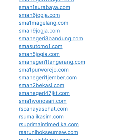
sman1surabaya.com
sman6jogja.com
sma1magelang.com
sman9jogja.com
smanegeri3bandung.com
smasutomo1.com
sman5jogja.com
smanegeri1tangerang.com
sma1purworejo.com
smanegeri1jember.com
sman2bekasi.com
smanegeri47jkt.com
sma1wonosari.com
rscahayasehat.com
rsumalikasim.com
rsuprimaintimedika.com
rsarunlhokseumaw.com