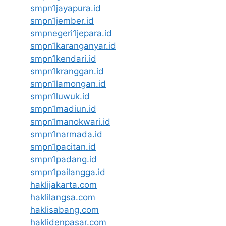
smpn1jayapura.id
smpn1jember.id
smpnegeri1jepara.id
smpn1karanganyar.id
smpn1kendari.id
smpn1kranggan.id
smpn1lamongan.id
smpn1luwuk.id
smpn1madiun.id
smpn1manokwari.id
smpn1narmada.id
smpn1pacitan.id
smpn1padang.id
smpn1pailangga.id
haklijakarta.com
haklilangsa.com
haklisabang.com
haklidenpasar.com