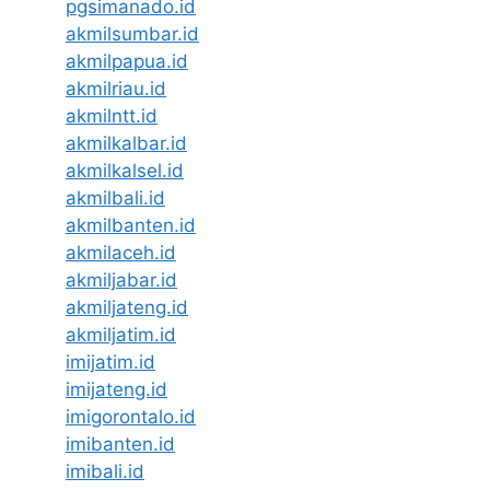
pgsimanado.id
akmilsumbar.id
akmilpapua.id
akmilriau.id
akmilntt.id
akmilkalbar.id
akmilkalsel.id
akmilbali.id
akmilbanten.id
akmilaceh.id
akmiljabar.id
akmiljateng.id
akmiljatim.id
imijatim.id
imijateng.id
imigorontalo.id
imibanten.id
imibali.id