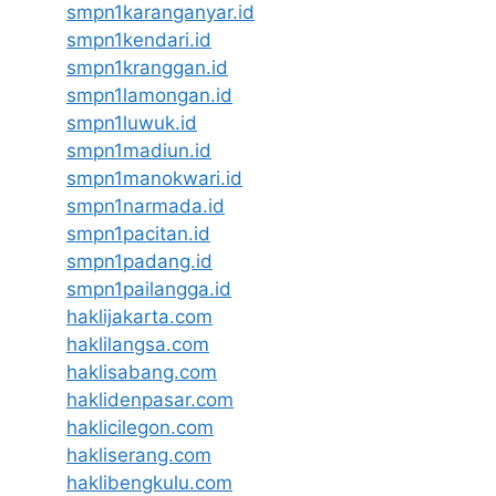
smpn1karanganyar.id
smpn1kendari.id
smpn1kranggan.id
smpn1lamongan.id
smpn1luwuk.id
smpn1madiun.id
smpn1manokwari.id
smpn1narmada.id
smpn1pacitan.id
smpn1padang.id
smpn1pailangga.id
haklijakarta.com
haklilangsa.com
haklisabang.com
haklidenpasar.com
haklicilegon.com
hakliserang.com
haklibengkulu.com