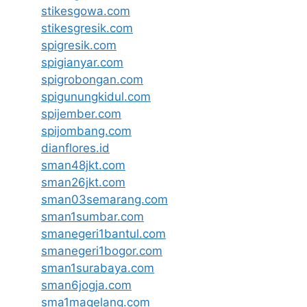
stikesgowa.com
stikesgresik.com
spigresik.com
spigianyar.com
spigrobongan.com
spigunungkidul.com
spijember.com
spijombang.com
dianflores.id
sman48jkt.com
sman26jkt.com
sman03semarang.com
sman1sumbar.com
smanegeri1bantul.com
smanegeri1bogor.com
sman1surabaya.com
sman6jogja.com
sma1magelang.com