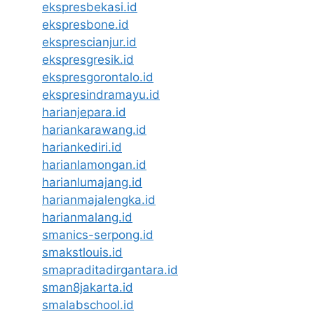
ekspresbekasi.id
ekspresbone.id
eksprescianjur.id
ekspresgresik.id
ekspresgorontalo.id
ekspresindramayu.id
harianjepara.id
hariankarawang.id
hariankediri.id
harianlamongan.id
harianlumajang.id
harianmajalengka.id
harianmalang.id
smanics-serpong.id
smakstlouis.id
smapraditadirgantara.id
sman8jakarta.id
smalabschool.id