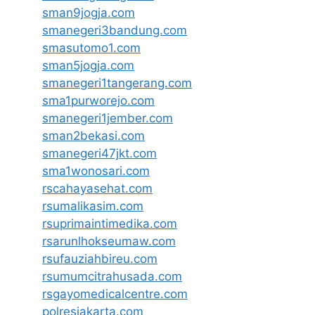
sman9jogja.com
smanegeri3bandung.com
smasutomo1.com
sman5jogja.com
smanegeri1tangerang.com
sma1purworejo.com
smanegeri1jember.com
sman2bekasi.com
smanegeri47jkt.com
sma1wonosari.com
rscahayasehat.com
rsumalikasim.com
rsuprimaintimedika.com
rsarunlhokseumaw.com
rsufauziahbireu.com
rsumumcitrahusada.com
rsgayomedicalcentre.com
polresjakarta.com