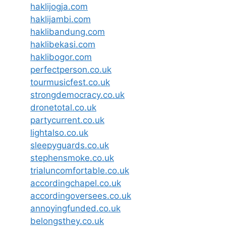
haklijogja.com
haklijambi.com
haklibandung.com
haklibekasi.com
haklibogor.com
perfectperson.co.uk
tourmusicfest.co.uk
strongdemocracy.co.uk
dronetotal.co.uk
partycurrent.co.uk
lightalso.co.uk
sleepyguards.co.uk
stephensmoke.co.uk
trialuncomfortable.co.uk
accordingchapel.co.uk
accordingoversees.co.uk
annoyingfunded.co.uk
belongsthey.co.uk