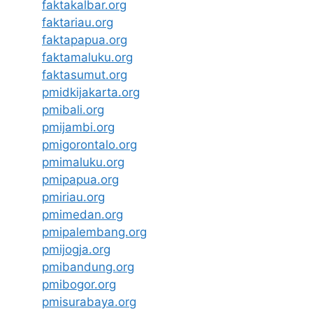
faktakalbar.org
faktariau.org
faktapapua.org
faktamaluku.org
faktasumut.org
pmidkijakarta.org
pmibali.org
pmijambi.org
pmigorontalo.org
pmimaluku.org
pmipapua.org
pmiriau.org
pmimedan.org
pmipalembang.org
pmijogja.org
pmibandung.org
pmibogor.org
pmisurabaya.org