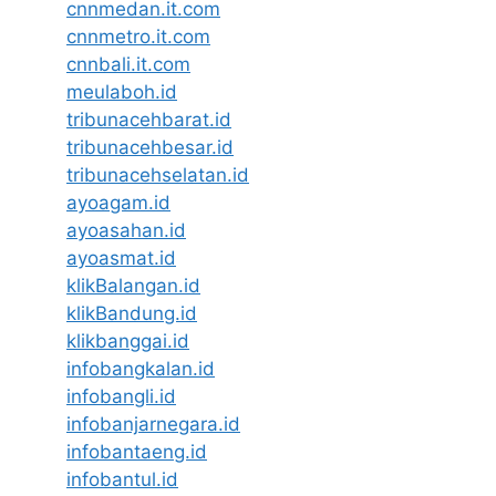
cnnmedan.it.com
cnnmetro.it.com
cnnbali.it.com
meulaboh.id
tribunacehbarat.id
tribunacehbesar.id
tribunacehselatan.id
ayoagam.id
ayoasahan.id
ayoasmat.id
klikBalangan.id
klikBandung.id
klikbanggai.id
infobangkalan.id
infobangli.id
infobanjarnegara.id
infobantaeng.id
infobantul.id