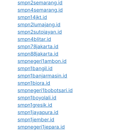
smpn2semarang.id
smpn4semarang.id
smpn14jkt.id
smpn2lumajang.id
smpn2sutojayan.id
smpn4blitar.id
smpn78jakarta.id
smpn88jakarta.id
smpnegeri1ambon.id
smpn1bangil.id
smpn1banjarmasin.id
smpn1biora.id
smpnegeri1bobotsari.id
smpn1boyolali.id
smpn1gresik.id
smpn1jayapura.id
smpn1jember.id
smpnegeri1jepara.id