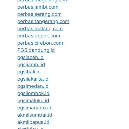
perbasijambi.com
perbasiserang.com
perbasitangerang.com
perbasimalang.com
perbasidepok.com
perbasicirebon.com
PGSIbandung.id
pgsiaceh.id
pgsijambi.id
pgsibali.id
pgsijakarta.id
pgsimedan.id
pgsilombok.id
pgsimaluku.id
pgsimanado.id
akmilsumbar.id
akmilpapua.id