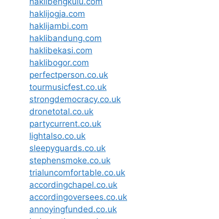
haklibengkulu.com
haklijogja.com
haklijambi.com
haklibandung.com
haklibekasi.com
haklibogor.com
perfectperson.co.uk
tourmusicfest.co.uk
strongdemocracy.co.uk
dronetotal.co.uk
partycurrent.co.uk
lightalso.co.uk
sleepyguards.co.uk
stephensmoke.co.uk
trialuncomfortable.co.uk
accordingchapel.co.uk
accordingoversees.co.uk
annoyingfunded.co.uk