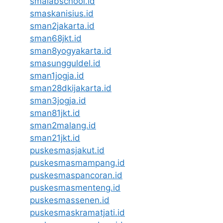
smalabschool.id
smaskanisius.id
sman2jakarta.id
sman68jkt.id
sman8yogyakarta.id
smasungguldel.id
sman1jogja.id
sman28dkijakarta.id
sman3jogja.id
sman81jkt.id
sman2malang.id
sman21jkt.id
puskesmasjakut.id
puskesmasmampang.id
puskesmaspancoran.id
puskesmasmenteng.id
puskesmassenen.id
puskesmaskramatjati.id