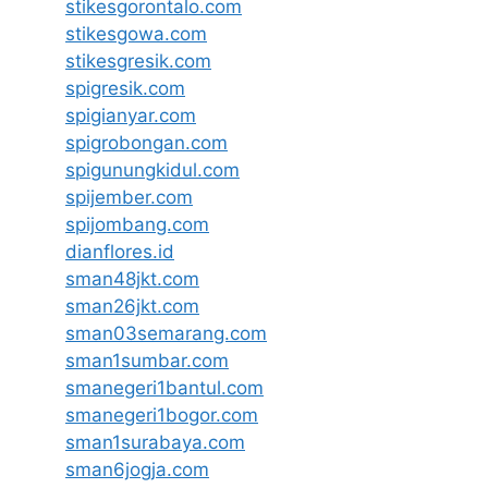
stikesgorontalo.com
stikesgowa.com
stikesgresik.com
spigresik.com
spigianyar.com
spigrobongan.com
spigunungkidul.com
spijember.com
spijombang.com
dianflores.id
sman48jkt.com
sman26jkt.com
sman03semarang.com
sman1sumbar.com
smanegeri1bantul.com
smanegeri1bogor.com
sman1surabaya.com
sman6jogja.com