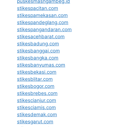
puskesmasngambeg.id
stikespacitan.com
stikespamekasan.com
stikespandeglang.com
stikespangandaran.com
stikesacehbarat.com
stikesbadung.com
stikesbanggai.com
stikesbangka.com
stikesbanyumas.com
stikesbekasi.com
stikesblitar.com
stikesbogor.com
stikesbrebes.com
stikescianjur.com
stikesciamis.com
stikesdemak.com
stikesgarut.com