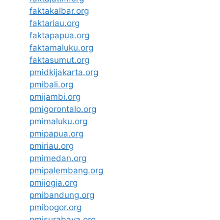
faktakalbar.org
faktariau.org
faktapapua.org
faktamaluku.org
faktasumut.org
pmidkijakarta.org
pmibali.org
pmijambi.org
pmigorontalo.org
pmimaluku.org
pmipapua.org
pmiriau.org
pmimedan.org
pmipalembang.org
pmijogja.org
pmibandung.org
pmibogor.org
pmisurabaya.org