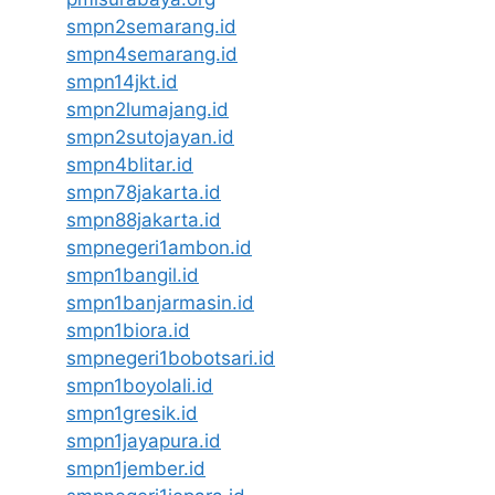
smpn2semarang.id
smpn4semarang.id
smpn14jkt.id
smpn2lumajang.id
smpn2sutojayan.id
smpn4blitar.id
smpn78jakarta.id
smpn88jakarta.id
smpnegeri1ambon.id
smpn1bangil.id
smpn1banjarmasin.id
smpn1biora.id
smpnegeri1bobotsari.id
smpn1boyolali.id
smpn1gresik.id
smpn1jayapura.id
smpn1jember.id