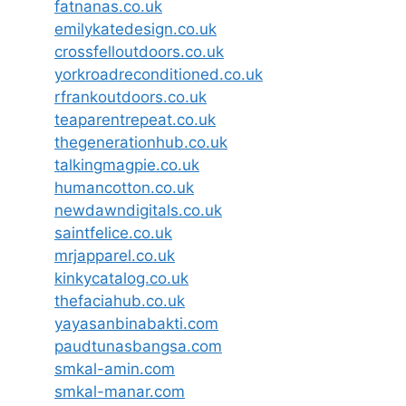
fatnanas.co.uk
emilykatedesign.co.uk
crossfelloutdoors.co.uk
yorkroadreconditioned.co.uk
rfrankoutdoors.co.uk
teaparentrepeat.co.uk
thegenerationhub.co.uk
talkingmagpie.co.uk
humancotton.co.uk
newdawndigitals.co.uk
saintfelice.co.uk
mrjapparel.co.uk
kinkycatalog.co.uk
thefaciahub.co.uk
yayasanbinabakti.com
paudtunasbangsa.com
smkal-amin.com
smkal-manar.com