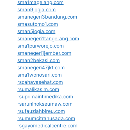
sma1magelang.com
sman9jogja.com
smanegeri3bandung.com
smasutomo1.com
sman5jogja.com
smanegeri1tangerang.com
sma1purworejo.com
smanegeri1jember.com
sman2bekasi.com
smanegeri47jkt.com
sma1wonosari.com
rscahayasehat.com
rsumalikasim.com
rsuprimaintimedika.com
rsarunlhokseumaw.com
rsufauziahbireu.com
rsumumcitrahusada.com
rsgayomedicalcentre.com