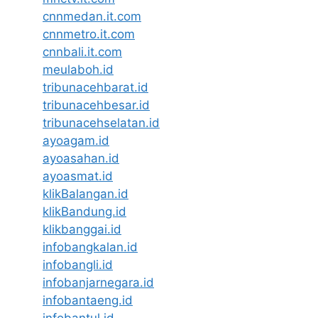
cnnmedan.it.com
cnnmetro.it.com
cnnbali.it.com
meulaboh.id
tribunacehbarat.id
tribunacehbesar.id
tribunacehselatan.id
ayoagam.id
ayoasahan.id
ayoasmat.id
klikBalangan.id
klikBandung.id
klikbanggai.id
infobangkalan.id
infobangli.id
infobanjarnegara.id
infobantaeng.id