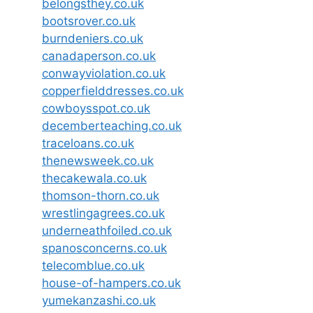
belongsthey.co.uk
bootsrover.co.uk
burndeniers.co.uk
canadaperson.co.uk
conwayviolation.co.uk
copperfielddresses.co.uk
cowboysspot.co.uk
decemberteaching.co.uk
traceloans.co.uk
thenewsweek.co.uk
thecakewala.co.uk
thomson-thorn.co.uk
wrestlingagrees.co.uk
underneathfoiled.co.uk
spanosconcerns.co.uk
telecomblue.co.uk
house-of-hampers.co.uk
yumekanzashi.co.uk