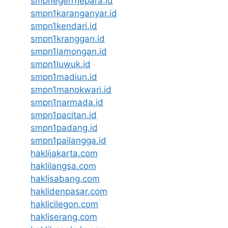
smpnegeri1jepara.id
smpn1karanganyar.id
smpn1kendari.id
smpn1kranggan.id
smpn1lamongan.id
smpn1luwuk.id
smpn1madiun.id
smpn1manokwari.id
smpn1narmada.id
smpn1pacitan.id
smpn1padang.id
smpn1pailangga.id
haklijakarta.com
haklilangsa.com
haklisabang.com
haklidenpasar.com
haklicilegon.com
hakliserang.com