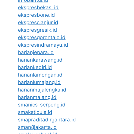
infobantul.id
ekspresbekasi.id
ekspresbone.id
eksprescianjur.id
ekspresgresik.id
ekspresgorontalo.id
ekspresindramayu.id
harianjepara.id
hariankarawang.id
hariankediri.id
harianlamongan.id
harianlumajang.id
harianmajalengka.id
harianmalang.id
smanics-serpong.id
smakstlouis.id
smapraditadirgantara.id
sman8jakarta.id