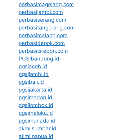
perbasimagelang.com
perbasijambi.com
perbasiserang.com
perbasitangerang.com
perbasimalang.com
perbasidepok.com
perbasicirebon.com
PGSIbandung.id
pgsiaceh.id
pgsijambi.id
pgsibali.id
pgsijakarta.id
pgsimedan.id
pgsilombok.id
pgsimaluku.id
pgsimanado.id
akmilsumbar.id
akmilpapua.id