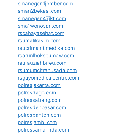
smanegeri1jember.com
sman2bekasi.com
smanegeri47jkt.com
sma1wonosari.com
rscahayasehat.com
rsumalikasim.com
rsuprimaintimedika.com
rsarunlhokseumaw.com
rsufauziahbireu.com
rsumumcitrahusada.com
rsgayomedicalcentre.com
polresjakarta.com
polresdago.com
polressabang.com
polresdenpasar.com
polresbanten.com
polresjambi.com
polressamarinda.com