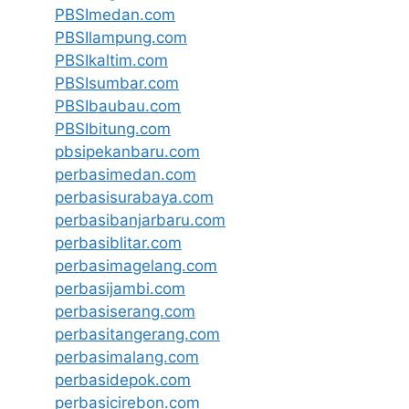
PBSImedan.com
PBSIlampung.com
PBSIkaltim.com
PBSIsumbar.com
PBSIbaubau.com
PBSIbitung.com
pbsipekanbaru.com
perbasimedan.com
perbasisurabaya.com
perbasibanjarbaru.com
perbasiblitar.com
perbasimagelang.com
perbasijambi.com
perbasiserang.com
perbasitangerang.com
perbasimalang.com
perbasidepok.com
perbasicirebon.com