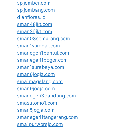
spijember.com
spijombang.com
dianflores.id
sman48jkt.com
sman26jkt.com
sman03semarang.com
sman1sumbar.com
smanegeri1bantul.com
smanegeri1bogor.com
sman1surabaya.com
sman6jogja.com
sma1magelang.com
sman9jogja.com
smanegeri3bandung.com
smasutomo1.com
sman5jogja.com
smanegeri1tangerang.com
sma1purworejo.com