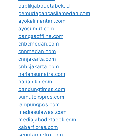
publikjabodetabek.id
pemudapancasilamedan.com
ayokalimantan.com
ayosumut.com
bangsaoffline.com
cnbcmedan.com
cnnmedan.com
cnnjakarta.com
cnbcjakarta.com
hariansumatra.com
harianikn.com
bandungtimes.com
sumutekspres.com
lampungpos.com
mediasulawesi.com
mediajabodetabek.com
kabarflores.com
seputarmetro.com