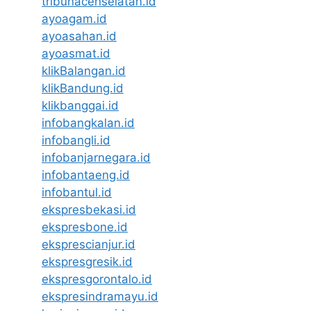
tribunacehselatan.id
ayoagam.id
ayoasahan.id
ayoasmat.id
klikBalangan.id
klikBandung.id
klikbanggai.id
infobangkalan.id
infobangli.id
infobanjarnegara.id
infobantaeng.id
infobantul.id
ekspresbekasi.id
ekspresbone.id
eksprescianjur.id
ekspresgresik.id
ekspresgorontalo.id
ekspresindramayu.id