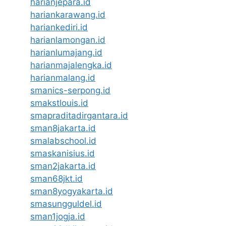
harianjepara.id
hariankarawang.id
hariankediri.id
harianlamongan.id
harianlumajang.id
harianmajalengka.id
harianmalang.id
smanics-serpong.id
smakstlouis.id
smapraditadirgantara.id
sman8jakarta.id
smalabschool.id
smaskanisius.id
sman2jakarta.id
sman68jkt.id
sman8yogyakarta.id
smasungguldel.id
sman1jogja.id