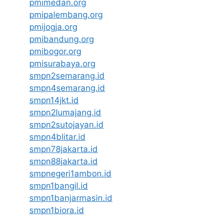
pmimedan.org
pmipalembang.org
pmijogja.org
pmibandung.org
pmibogor.org
pmisurabaya.org
smpn2semarang.id
smpn4semarang.id
smpn14jkt.id
smpn2lumajang.id
smpn2sutojayan.id
smpn4blitar.id
smpn78jakarta.id
smpn88jakarta.id
smpnegeri1ambon.id
smpn1bangil.id
smpn1banjarmasin.id
smpn1biora.id