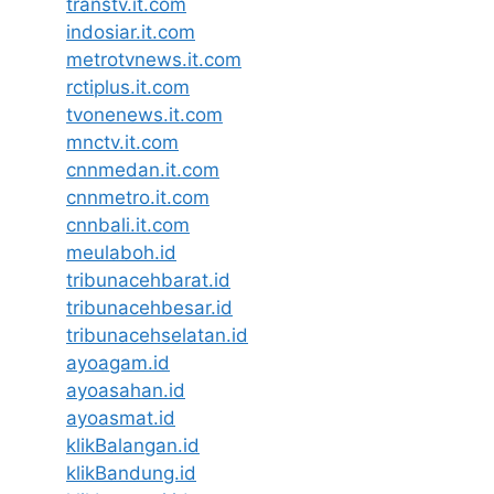
transtv.it.com
indosiar.it.com
metrotvnews.it.com
rctiplus.it.com
tvonenews.it.com
mnctv.it.com
cnnmedan.it.com
cnnmetro.it.com
cnnbali.it.com
meulaboh.id
tribunacehbarat.id
tribunacehbesar.id
tribunacehselatan.id
ayoagam.id
ayoasahan.id
ayoasmat.id
klikBalangan.id
klikBandung.id