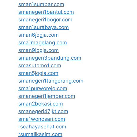
sman1sumbar.com
smanegeri1bantul.com
smanegeri1bogor.com
sman1surabaya.com
sman6jogja.com
sma1magelang.com
sman9jogja.com
smanegeri3bandung.com
smasutomo1.com
sman5jogja.com
smanegeri1tangerang.com
sma1purworejo.com
smanegeri1jember.com
sman2bekasi.com
smanegeri47jkt.com
sma1wonosari.com
rscahayasehat.com
rsumalikasim.com