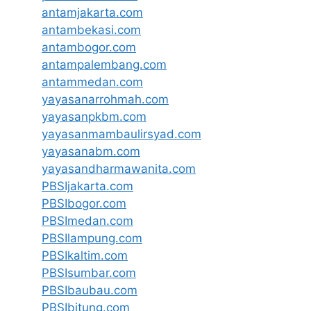
antamjakarta.com
antambekasi.com
antambogor.com
antampalembang.com
antammedan.com
yayasanarrohmah.com
yayasanpkbm.com
yayasanmambaulirsyad.com
yayasanabm.com
yayasandharmawanita.com
PBSIjakarta.com
PBSIbogor.com
PBSImedan.com
PBSIlampung.com
PBSIkaltim.com
PBSIsumbar.com
PBSIbaubau.com
PBSIbitung.com