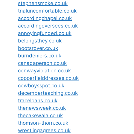
stephensmoke.co.uk
trialuncomfortable.co.uk
accordingchapel.co.uk
accordingoversees.co.uk
annoyingfunded.co.uk
belongsthey.co.uk
bootsrover.co.uk
burndeniers.co.uk
canadaperson.co.uk
conwayviolation.co.uk
copperfielddresses.co.uk
cowboysspot.co.uk
decemberteaching.co.uk
traceloans.co.uk
thenewsweek.co.uk
thecakewala.co.uk
thomson-thorn.co.uk
wrestlingagrees.co.uk