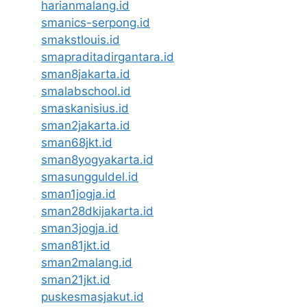
harianmalang.id
smanics-serpong.id
smakstlouis.id
smapraditadirgantara.id
sman8jakarta.id
smalabschool.id
smaskanisius.id
sman2jakarta.id
sman68jkt.id
sman8yogyakarta.id
smasungguldel.id
sman1jogja.id
sman28dkijakarta.id
sman3jogja.id
sman81jkt.id
sman2malang.id
sman21jkt.id
puskesmasjakut.id