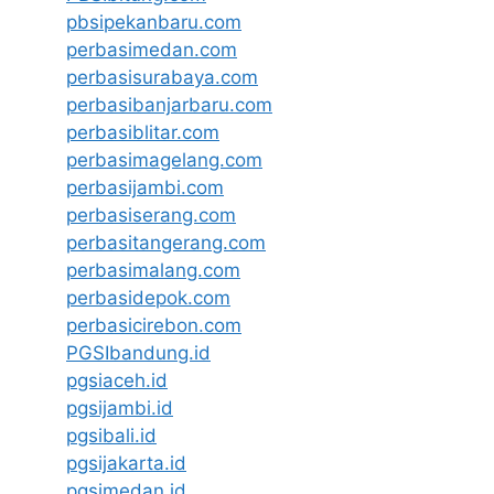
pbsipekanbaru.com
perbasimedan.com
perbasisurabaya.com
perbasibanjarbaru.com
perbasiblitar.com
perbasimagelang.com
perbasijambi.com
perbasiserang.com
perbasitangerang.com
perbasimalang.com
perbasidepok.com
perbasicirebon.com
PGSIbandung.id
pgsiaceh.id
pgsijambi.id
pgsibali.id
pgsijakarta.id
pgsimedan.id