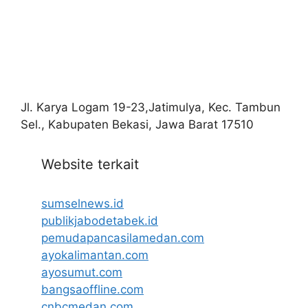
Jl. Karya Logam 19-23,Jatimulya, Kec. Tambun
Sel., Kabupaten Bekasi, Jawa Barat 17510
Website terkait
sumselnews.id
publikjabodetabek.id
pemudapancasilamedan.com
ayokalimantan.com
ayosumut.com
bangsaoffline.com
cnbcmedan.com