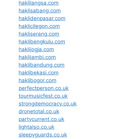
haklilangsa.com
haklisabang.com
haklidenpasar.com
haklicilegon.com
hakliserang.com
haklibengkulu.com
haklijogja.com
haklijambi.com
haklibandung.com
haklibekasi.com
haklibogor.com
perfectperson.co.uk
tourmusicfest.co.uk
strongdemocracy.co.uk
dronetotal.co.uk
partycurrent.co.uk
lightalso.co.uk
sleepyguards.co.uk