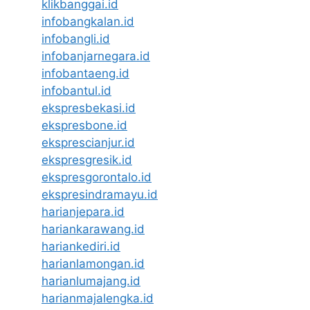
klikbanggai.id
infobangkalan.id
infobangli.id
infobanjarnegara.id
infobantaeng.id
infobantul.id
ekspresbekasi.id
ekspresbone.id
eksprescianjur.id
ekspresgresik.id
ekspresgorontalo.id
ekspresindramayu.id
harianjepara.id
hariankarawang.id
hariankediri.id
harianlamongan.id
harianlumajang.id
harianmajalengka.id