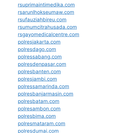
rsuprimaintimedika.com
rsarunlhokseumaw.com
rsufauziahbireu.com
rsumumcitrahusada.com
rsgayomedicalcentre.com
polresjakarta.com
polresdago.com
polressabang.com
polresdenpasar.com
polresbanten.com
polresjambi.com
polressamarinda.com
polresbanjarmasin.com
polresbatam.com
polresambon.com
polresbima.com
polresmataram.com
polresdumai.com