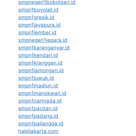
smpnegeri1bobotsari.id
smpn1boyolali.id
smpn1gresik.id
smpn1jayapura.id
smpn1jember.id
smpnegeri1jepara.id
smpn1karanganyar.id
smpn1kendari.id
smpn1kranggan.id
smpn1lamongan.id
smpn1luwuk.id
smpn1madiun.id
smpn1manokwari.id
smpn1narmada.id
smpn1pacitan.id
smpn1padang.id
smpn1pailangga.id
haklijakarta.com