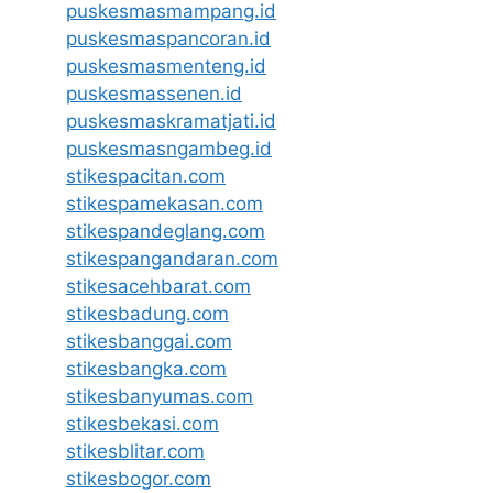
puskesmasmampang.id
puskesmaspancoran.id
puskesmasmenteng.id
puskesmassenen.id
puskesmaskramatjati.id
puskesmasngambeg.id
stikespacitan.com
stikespamekasan.com
stikespandeglang.com
stikespangandaran.com
stikesacehbarat.com
stikesbadung.com
stikesbanggai.com
stikesbangka.com
stikesbanyumas.com
stikesbekasi.com
stikesblitar.com
stikesbogor.com