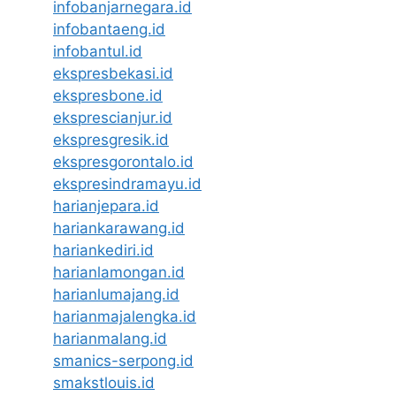
infobanjarnegara.id
infobantaeng.id
infobantul.id
ekspresbekasi.id
ekspresbone.id
eksprescianjur.id
ekspresgresik.id
ekspresgorontalo.id
ekspresindramayu.id
harianjepara.id
hariankarawang.id
hariankediri.id
harianlamongan.id
harianlumajang.id
harianmajalengka.id
harianmalang.id
smanics-serpong.id
smakstlouis.id