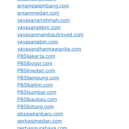
antampalembang.com
antammedan.com
yayasanarrohmah.com
yayasanpkbm.com
yayasanmambaulirsyad.com
yayasanabm.com
yayasandharmawanita.com
PBSIjakarta.com
PBSIbogor.com
PBSImedan.com
PBSIlampung.com
PBSIkaltim.com
PBSIsumbar.com
PBSIbaubau.com
PBSIbitung.com
pbsipekanbaru.com
perbasimedan.com
perbasisurabaya.com