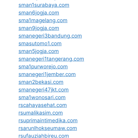
sman1surabaya.com
sman6jogja.com
sma1magelang.com
sman9jogja.com
smanegeri3bandung.com
smasutomo1.com
sman5jogja.com
smanegeri1tangerang.com
sma1purworejo.com
smanegeri1jember.com
sman2bekasi.com
smanegeri47jkt.com
sma1wonosari.com
rscahayasehat.com
rsumalikasim.com
rsuprimaintimedika.com
rsarunlhokseumaw.com
rsufauziahbireu.com