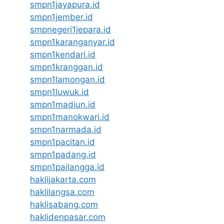
smpn1jayapura.id
smpn1jember.id
smpnegeri1jepara.id
smpn1karanganyar.id
smpn1kendari.id
smpn1kranggan.id
smpn1lamongan.id
smpn1luwuk.id
smpn1madiun.id
smpn1manokwari.id
smpn1narmada.id
smpn1pacitan.id
smpn1padang.id
smpn1pailangga.id
haklijakarta.com
haklilangsa.com
haklisabang.com
haklidenpasar.com