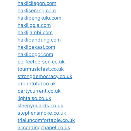
haklicilegon.com
hakliserang.com
haklibengkulu.com
haklijogja.com
haklijambi.com
haklibandung.com
haklibekasi.com
haklibogor.com
perfectperson.co.uk
tourmusicfest.co.uk
strongdemocracy.co.uk
dronetotal.co.uk
partycurrent.co.uk
lightalso.co.uk
sleepyguards.co.uk
stephensmoke.co.uk
trialuncomfortable.co.uk
accordingchapel.co.uk