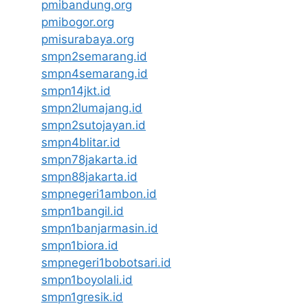
pmibandung.org
pmibogor.org
pmisurabaya.org
smpn2semarang.id
smpn4semarang.id
smpn14jkt.id
smpn2lumajang.id
smpn2sutojayan.id
smpn4blitar.id
smpn78jakarta.id
smpn88jakarta.id
smpnegeri1ambon.id
smpn1bangil.id
smpn1banjarmasin.id
smpn1biora.id
smpnegeri1bobotsari.id
smpn1boyolali.id
smpn1gresik.id