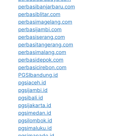
perbasibanjarbaru.com
perbasiblitar.com
perbasimagelang.com
perbasijambi.com
perbasiserang.com
perbasitangerang.com
perbasimalang.com
perbasidepok.com
perbasicirebon.com
PGSIbandung.id
pgsiaceh.id
pgsijambi.id
pgsibali.id
pgsijakarta.id
pgsimedan.id
pgsilombok.id
pgsimaluku.id
pgsimanado.id