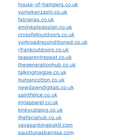
house-of-hampers.co.uk
yumekanzashi.co.uk
fatnanas.co.uk
emilykatedesign.co.uk
crossfelloutdoors.co.uk
yorkroadreconditioned.co.uk
rfrankoutdoors.co.uk
teaparentrepeat.co.uk
thegenerationhub.co.uk
talkingmagpie.co.uk
humancotton.co.uk
newdawndigitals.co.uk
saintfelice.co.uk
mrjapparel.co.uk
kinkycatalog.co.uk
thefaciahub.co.uk
yayasanbinabakti.com
paudtunasbangsa.com