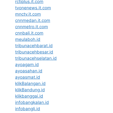
rctiplus.it.com
tvonenews.it.com
mnctv.it.com
cnnmedan.it.com
cnnmetro.it.com
cnnbali.it.com
meulaboh.id
tribunacehbarat.id
tribunacehbesar.id
tribunacehselatan.id
ayoagam.id
ayoasahan.id
ayoasmat.id
klikBalangan.id
klikBandung.id
klikbanggai.id
infobangkalan.id
infobangli.id