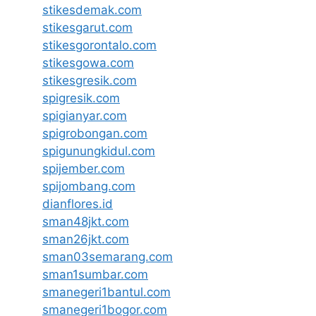
stikesdemak.com
stikesgarut.com
stikesgorontalo.com
stikesgowa.com
stikesgresik.com
spigresik.com
spigianyar.com
spigrobongan.com
spigunungkidul.com
spijember.com
spijombang.com
dianflores.id
sman48jkt.com
sman26jkt.com
sman03semarang.com
sman1sumbar.com
smanegeri1bantul.com
smanegeri1bogor.com