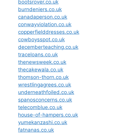
bootsrover.co.uk
burndeniers.co.uk
canadaperson.co.uk
conwayviolation.co.uk
copperfielddresses.co.uk
cowboysspot.co.uk
decemberteaching.co.uk
traceloans.co.uk
thenewsweek.co.uk
thecakewala.co.uk
thomson-thorn.co.uk
wrestlingagrees.co.uk
underneathfoiled.co.uk
spanosconcerns.co.uk
telecomblue.co.uk
house-of-hampers.co.uk
yumekanzashi.co.uk
fatnanas.co.uk