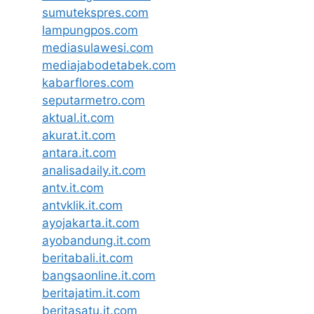
sumutekspres.com
lampungpos.com
mediasulawesi.com
mediajabodetabek.com
kabarflores.com
seputarmetro.com
aktual.it.com
akurat.it.com
antara.it.com
analisadaily.it.com
antv.it.com
antvklik.it.com
ayojakarta.it.com
ayobandung.it.com
beritabali.it.com
bangsaonline.it.com
beritajatim.it.com
beritasatu.it.com