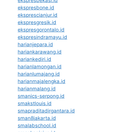
ekspresbekasi.id
ekspresbone.id
eksprescianjur.id
ekspresgresik.id
ekspresgorontalo.id
ekspresindramayu.id
harianjepara.id
hariankarawang.id
hariankediri.id
harianlamongan.id
harianlumajang.id
harianmajalengka.id
harianmalang.id
smanics-serpong.id
smakstlouis.id
smapraditadirgantara.id
sman8jakarta.id
smalabschool.id