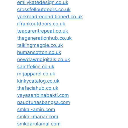
emilykatedesign.co.uk
crossfelloutdoors.co.uk
yorkroadreconditioned.co.uk
rfrankoutdoors.co.uk
teaparentrepeat.co.uk
thegenerationhub.co.uk
talkingmagpie.co.uk
humancotton.co.uk
newdawndigitals.co.uk
saintfelice.co.uk
mrjapparel.co.uk
kinkycatalog.co.uk
thefaciahub.co.uk
yayasanbinabakti.com
paudtunasbangsa.com
smkal-amin.com
smkal-manar.com
smkdarulamal.com