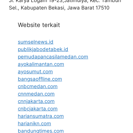
Jl. Karya Logam 19-23,Jatimulya, Kec. Tambun
Sel., Kabupaten Bekasi, Jawa Barat 17510
Website terkait
sumselnews.id
publikjabodetabek.id
pemudapancasilamedan.com
ayokalimantan.com
ayosumut.com
bangsaoffline.com
cnbcmedan.com
cnnmedan.com
cnnjakarta.com
cnbcjakarta.com
hariansumatra.com
harianikn.com
bandungtimes.com