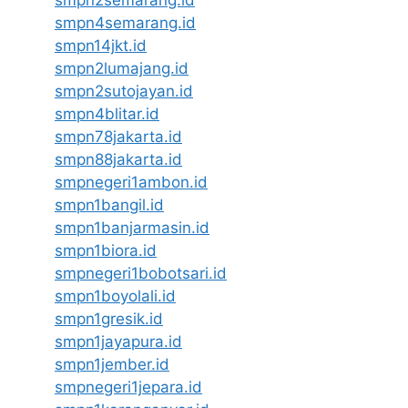
smpn2semarang.id
smpn4semarang.id
smpn14jkt.id
smpn2lumajang.id
smpn2sutojayan.id
smpn4blitar.id
smpn78jakarta.id
smpn88jakarta.id
smpnegeri1ambon.id
smpn1bangil.id
smpn1banjarmasin.id
smpn1biora.id
smpnegeri1bobotsari.id
smpn1boyolali.id
smpn1gresik.id
smpn1jayapura.id
smpn1jember.id
smpnegeri1jepara.id