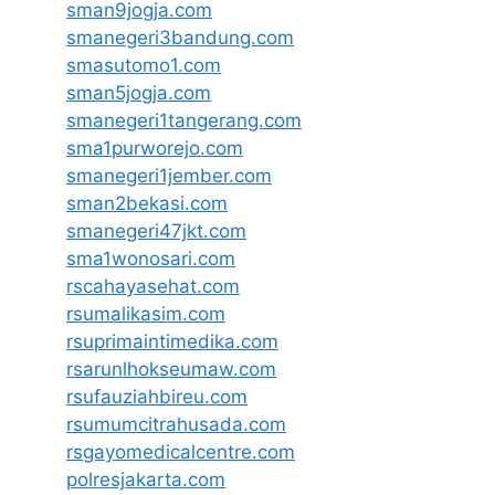
sman9jogja.com
smanegeri3bandung.com
smasutomo1.com
sman5jogja.com
smanegeri1tangerang.com
sma1purworejo.com
smanegeri1jember.com
sman2bekasi.com
smanegeri47jkt.com
sma1wonosari.com
rscahayasehat.com
rsumalikasim.com
rsuprimaintimedika.com
rsarunlhokseumaw.com
rsufauziahbireu.com
rsumumcitrahusada.com
rsgayomedicalcentre.com
polresjakarta.com