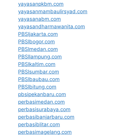
yayasanpkbm.com
yayasanmambaulirsyad.com
yayasanabm.com
yayasandharmawanita.com
PBSIjakarta.com
PBSIbogor.com
PBSImedan.com
PBSIlampung.com
PBSIkaltim.com
PBSIsumbar.com
PBSIbaubau.com
PBSIbitung.com
pbsipekanbaru.com
perbasimedan.com
perbasisurabaya.com
perbasibanjarbaru.com
perbasiblitar.com
perbasimagelang.com