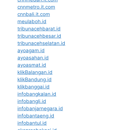
cnnmetro.it.com
cnnbali.it.com
meulaboh.id
tribunacehbarat.id
tribunacehbesar.id
tribunacehselatan.id
ayoagam.id
ayoasahan.id
ayoasmat.id
klikBalangan.id
klikBandung.id
klikbanggai.id
infobangkalan.id
infobangli.id
infobanjarnegara.id
infobantaeng.id
infobantul.id