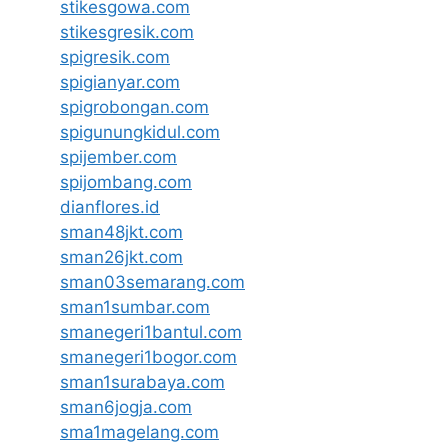
stikesgowa.com
stikesgresik.com
spigresik.com
spigianyar.com
spigrobongan.com
spigunungkidul.com
spijember.com
spijombang.com
dianflores.id
sman48jkt.com
sman26jkt.com
sman03semarang.com
sman1sumbar.com
smanegeri1bantul.com
smanegeri1bogor.com
sman1surabaya.com
sman6jogja.com
sma1magelang.com