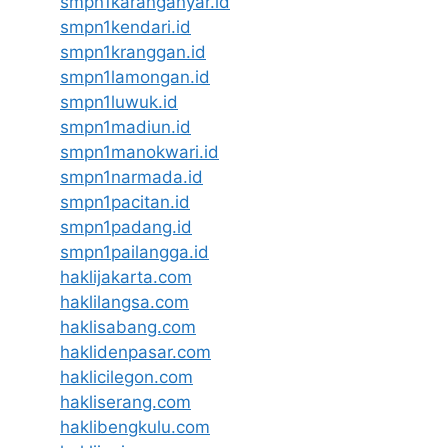
smpn1karanganyar.id
smpn1kendari.id
smpn1kranggan.id
smpn1lamongan.id
smpn1luwuk.id
smpn1madiun.id
smpn1manokwari.id
smpn1narmada.id
smpn1pacitan.id
smpn1padang.id
smpn1pailangga.id
haklijakarta.com
haklilangsa.com
haklisabang.com
haklidenpasar.com
haklicilegon.com
hakliserang.com
haklibengkulu.com