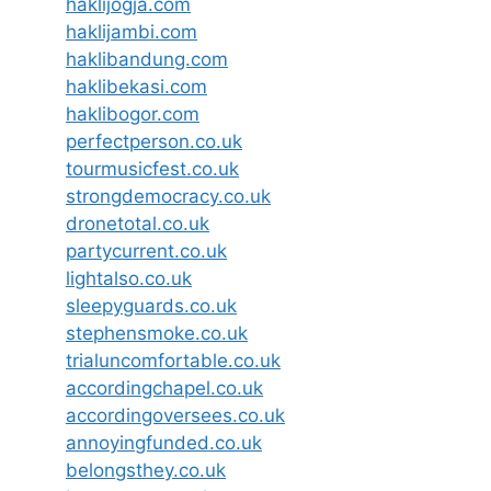
haklijogja.com
haklijambi.com
haklibandung.com
haklibekasi.com
haklibogor.com
perfectperson.co.uk
tourmusicfest.co.uk
strongdemocracy.co.uk
dronetotal.co.uk
partycurrent.co.uk
lightalso.co.uk
sleepyguards.co.uk
stephensmoke.co.uk
trialuncomfortable.co.uk
accordingchapel.co.uk
accordingoversees.co.uk
annoyingfunded.co.uk
belongsthey.co.uk