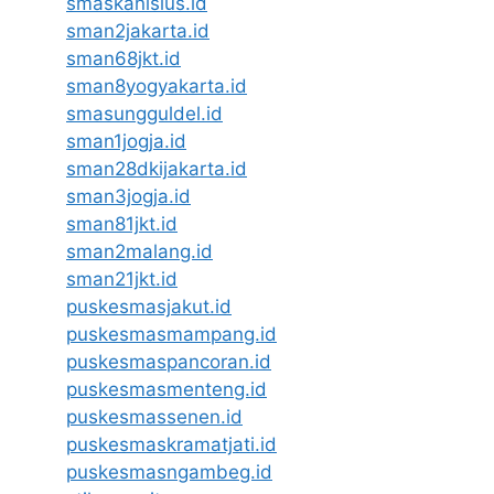
smaskanisius.id
sman2jakarta.id
sman68jkt.id
sman8yogyakarta.id
smasungguldel.id
sman1jogja.id
sman28dkijakarta.id
sman3jogja.id
sman81jkt.id
sman2malang.id
sman21jkt.id
puskesmasjakut.id
puskesmasmampang.id
puskesmaspancoran.id
puskesmasmenteng.id
puskesmassenen.id
puskesmaskramatjati.id
puskesmasngambeg.id