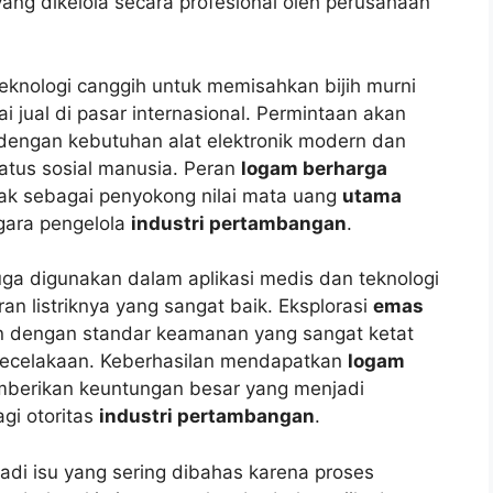
ang dikelola secara profesional oleh perusahaan
teknologi canggih untuk memisahkan bijih murni
ai jual di pasar internasional. Permintaan akan
 dengan kebutuhan alat elektronik modern dan
atus sosial manusia. Peran
logam berharga
ndak sebagai penyokong nilai mata uang
utama
egara pengelola
industri pertambangan
.
 juga digunakan dalam aplikasi medis dan teknologi
 listriknya yang sangat baik. Eksplorasi
emas
an dengan standar keamanan yang sangat ketat
o kecelakaan. Keberhasilan mendapatkan
logam
berikan keuntungan besar yang menjadi
gi otoritas
industri pertambangan
.
di isu yang sering dibahas karena proses