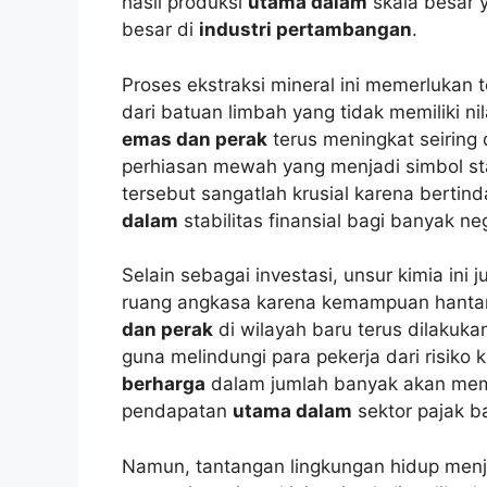
hasil produksi
utama dalam
skala besar y
besar di
industri pertambangan
.
Proses ekstraksi mineral ini memerlukan 
dari batuan limbah yang tidak memiliki nil
emas dan perak
terus meningkat seiring
perhiasan mewah yang menjadi simbol st
tersebut sangatlah krusial karena berti
dalam
stabilitas finansial bagi banyak n
Selain sebagai investasi, unsur kimia ini
ruang angkasa karena kemampuan hantaran
dan perak
di wilayah baru terus dilakuk
guna melindungi para pekerja dari risik
berharga
dalam jumlah banyak akan mem
pendapatan
utama dalam
sektor pajak ba
Namun, tantangan lingkungan hidup menja