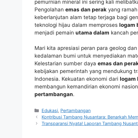
pemurnian mineral ini sering kali meliba
Pengolahan
emas dan perak
yang ramah l
keberlanjutan alam tetap terjaga bagi ge
teknologi hijau dalam memproses
logam 
menjadi pemain
utama dalam
kancah per
Mari kita apresiasi peran para geolog dan
kedalaman bumi untuk menyediakan mater
Kelestarian sumber daya
emas dan pera
kebijakan pemerintah yang mendukung tra
Indonesia. Kekuatan ekonomi dari
logam 
membangun kemandirian ekonomi nasional 
pertambangan
.
Kategori
Edukasi
,
Pertambangan
Kontribusi Tambang Nusantara: Benarkah Me
Transparansi Nyata! Laporan Tambang Nusant