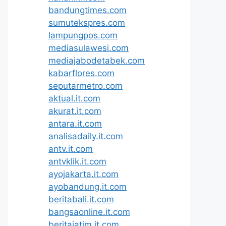
bandungtimes.com
sumutekspres.com
lampungpos.com
mediasulawesi.com
mediajabodetabek.com
kabarflores.com
seputarmetro.com
aktual.it.com
akurat.it.com
antara.it.com
analisadaily.it.com
antv.it.com
antvklik.it.com
ayojakarta.it.com
ayobandung.it.com
beritabali.it.com
bangsaonline.it.com
beritajatim.it.com