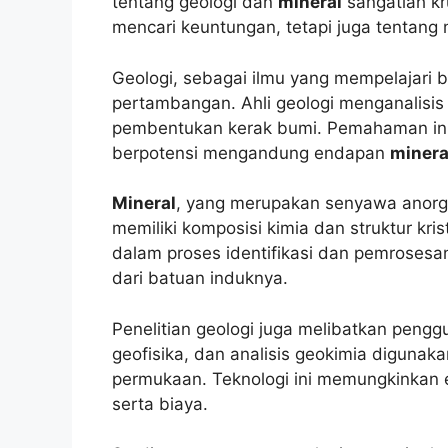
tentang geologi dan
mineral
sangatlah kru
mencari keuntungan, tetapi juga tentan
Geologi, sebagai ilmu yang mempelajari b
pertambangan. Ahli geologi menganalisis 
pembentukan kerak bumi. Pemahaman ini 
berpotensi mengandung endapan
minera
Mineral
, yang merupakan senyawa anorgan
memiliki komposisi kimia dan struktur kri
dalam proses identifikasi dan pemrosesan
dari batuan induknya.
Penelitian geologi juga melibatkan pengg
geofisika, dan analisis geokimia diguna
permukaan. Teknologi ini memungkinkan e
serta biaya.