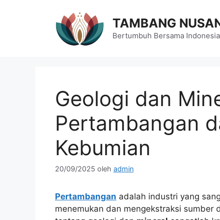
Langsung
ke
TAMBANG NUSA
isi
Bertumbuh Bersama Indonesia
Geologi dan Miner
Pertambangan d
Kebumian
20/09/2025
oleh
admin
Pertambangan
adalah industri yang san
menemukan dan mengekstraksi sumber d