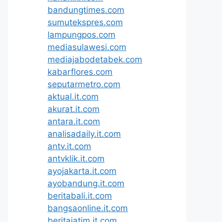
bandungtimes.com
sumutekspres.com
lampungpos.com
mediasulawesi.com
mediajabodetabek.com
kabarflores.com
seputarmetro.com
aktual.it.com
akurat.it.com
antara.it.com
analisadaily.it.com
antv.it.com
antvklik.it.com
ayojakarta.it.com
ayobandung.it.com
beritabali.it.com
bangsaonline.it.com
beritajatim.it.com