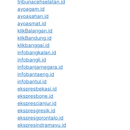
tribunacehselatan.id
ayoagam.id
ayoasahan.id
ayoasmat.id
klikBalangan.id
klikBandung.id
klikbanggai.id
infobangkalan.id
infobangli.id
infobanjarnegara.id
infobantaeng.id
infobantul.id
ekspresbekasi.id
ekspresbone.id
eksprescianjur.id
ekspresgresik.id
ekspresgorontalo.id
ekspresindramayu.id