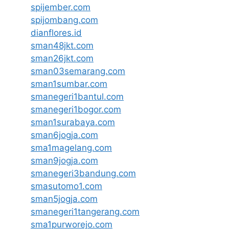
spijember.com
spijombang.com
dianflores.id
sman48jkt.com
sman26jkt.com
sman03semarang.com
sman1sumbar.com
smanegeri1bantul.com
smanegeri1bogor.com
sman1surabaya.com
sman6jogja.com
sma1magelang.com
sman9jogja.com
smanegeri3bandung.com
smasutomo1.com
sman5jogja.com
smanegeri1tangerang.com
sma1purworejo.com