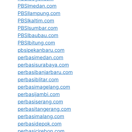
PBSImedan.com
PBSIlampung.com
PBSIkaltim.com
PBSIsumbar.com
PBSIbaubau.com
PBSIbitung.com
pbsipekanbaru.com
perbasimedan.com
perbasisurabaya.com
perbasibanjarbaru.com
perbasiblitar.com
perbasimagelang.com
perbasijambi.com
perbasiserang.com
perbasitangerang.com
perbasimalang.com
perbasidepok.com
perbasicirebon.com