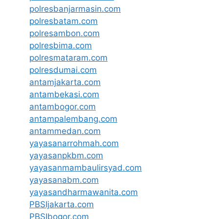
polresbanjarmasin.com
polresbatam.com
polresambon.com
polresbima.com
polresmataram.com
polresdumai.com
antamjakarta.com
antambekasi.com
antambogor.com
antampalembang.com
antammedan.com
yayasanarrohmah.com
yayasanpkbm.com
yayasanmambaulirsyad.com
yayasanabm.com
yayasandharmawanita.com
PBSIjakarta.com
PBSIbogor.com