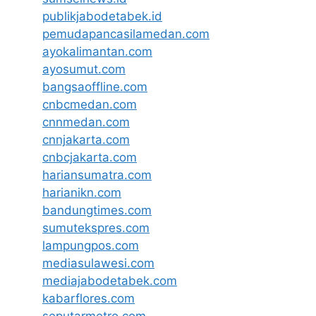
publikjabodetabek.id
pemudapancasilamedan.com
ayokalimantan.com
ayosumut.com
bangsaoffline.com
cnbcmedan.com
cnnmedan.com
cnnjakarta.com
cnbcjakarta.com
hariansumatra.com
harianikn.com
bandungtimes.com
sumutekspres.com
lampungpos.com
mediasulawesi.com
mediajabodetabek.com
kabarflores.com
seputarmetro.com