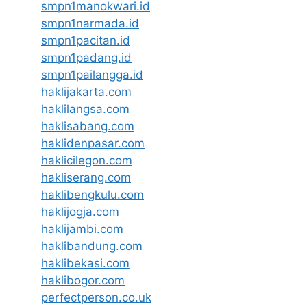
smpn1manokwari.id
smpn1narmada.id
smpn1pacitan.id
smpn1padang.id
smpn1pailangga.id
haklijakarta.com
haklilangsa.com
haklisabang.com
haklidenpasar.com
haklicilegon.com
hakliserang.com
haklibengkulu.com
haklijogja.com
haklijambi.com
haklibandung.com
haklibekasi.com
haklibogor.com
perfectperson.co.uk