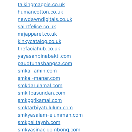
talkingmagpie.co.uk
humancotton.co.uk
newdawndigitals.co.uk
saintfelice.co.uk
mrjapparel.co.uk
kinkycatalog.co.uk
thefaciahub.co.uk
yayasanbinabakti.com
paudtunasbangsa.com
smkal-amin.com
smkal-manar.com
smkdarulamal.com
smkitpasundan.com
smkpgrikamal.com
smktarbiyatululum.com
smkyasalam-elummah.com
smkpelitaynh.com
smkyasinacigombong.com