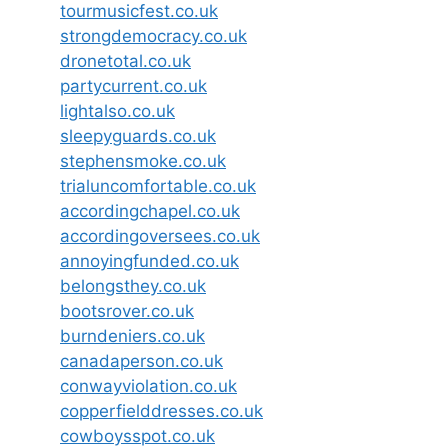
tourmusicfest.co.uk
strongdemocracy.co.uk
dronetotal.co.uk
partycurrent.co.uk
lightalso.co.uk
sleepyguards.co.uk
stephensmoke.co.uk
trialuncomfortable.co.uk
accordingchapel.co.uk
accordingoversees.co.uk
annoyingfunded.co.uk
belongsthey.co.uk
bootsrover.co.uk
burndeniers.co.uk
canadaperson.co.uk
conwayviolation.co.uk
copperfielddresses.co.uk
cowboysspot.co.uk