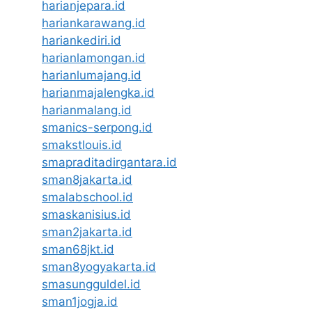
harianjepara.id
hariankarawang.id
hariankediri.id
harianlamongan.id
harianlumajang.id
harianmajalengka.id
harianmalang.id
smanics-serpong.id
smakstlouis.id
smapraditadirgantara.id
sman8jakarta.id
smalabschool.id
smaskanisius.id
sman2jakarta.id
sman68jkt.id
sman8yogyakarta.id
smasungguldel.id
sman1jogja.id