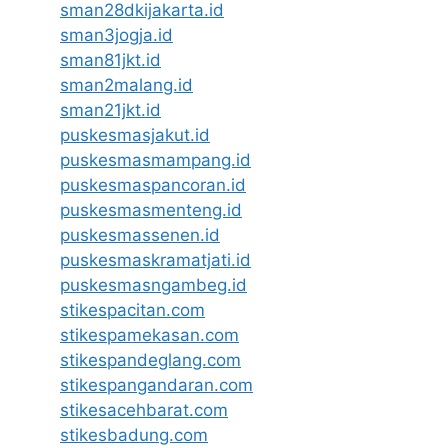
sman28dkijakarta.id
sman3jogja.id
sman81jkt.id
sman2malang.id
sman21jkt.id
puskesmasjakut.id
puskesmasmampang.id
puskesmaspancoran.id
puskesmasmenteng.id
puskesmassenen.id
puskesmaskramatjati.id
puskesmasngambeg.id
stikespacitan.com
stikespamekasan.com
stikespandeglang.com
stikespangandaran.com
stikesacehbarat.com
stikesbadung.com