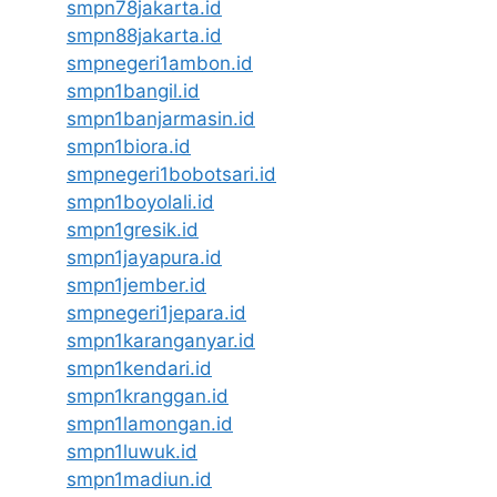
smpn78jakarta.id
smpn88jakarta.id
smpnegeri1ambon.id
smpn1bangil.id
smpn1banjarmasin.id
smpn1biora.id
smpnegeri1bobotsari.id
smpn1boyolali.id
smpn1gresik.id
smpn1jayapura.id
smpn1jember.id
smpnegeri1jepara.id
smpn1karanganyar.id
smpn1kendari.id
smpn1kranggan.id
smpn1lamongan.id
smpn1luwuk.id
smpn1madiun.id