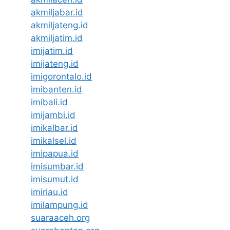
akmiljabar.id
akmiljateng.id
akmiljatim.id
imijatim.id
imijateng.id
imigorontalo.id
imibanten.id
imibali.id
imijambi.id
imikalbar.id
imikalsel.id
imipapua.id
imisumbar.id
imisumut.id
imiriau.id
imilampung.id
suaraaceh.org