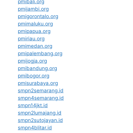
pmibali.org
pmijambi.org
pmigorontalo.org
pmimaluku.org
pmipapua.org
pmiriau.org
pmimedan.org
pmipalembang.org
pmijogja.org
pmibandung.org
pmibogor.org
pmisurabaya.org
smpn2semarang.id
smpn4semarang.id
smpn14jkt.id
smpn2lumajang.id
smpn2sutojayan.id
smpn4blitar.id