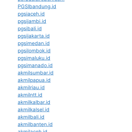
PGSIbandung.id
pgsiaceh.id
pgsijambi.id
pgsibali.id
pgsijakarta.id
pgsimedan.id
pgsilombok.id
pgsimaluku.id
pgsimanado.id
akmilsumbar.id
akmilpapua.id
akmilriau.id
akmilntt.id
akmilkalbar.id
akmilkalsel.id
akmilbali.id
akmilbanten.id
akmilaceh.id