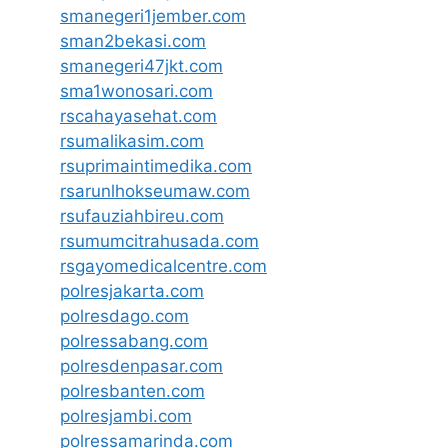
smanegeri1jember.com
sman2bekasi.com
smanegeri47jkt.com
sma1wonosari.com
rscahayasehat.com
rsumalikasim.com
rsuprimaintimedika.com
rsarunlhokseumaw.com
rsufauziahbireu.com
rsumumcitrahusada.com
rsgayomedicalcentre.com
polresjakarta.com
polresdago.com
polressabang.com
polresdenpasar.com
polresbanten.com
polresjambi.com
polressamarinda.com