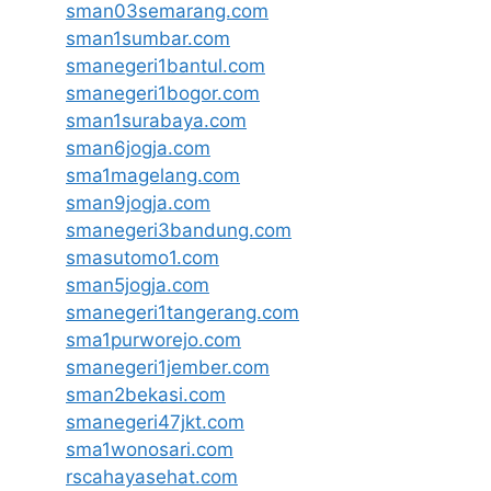
sman03semarang.com
sman1sumbar.com
smanegeri1bantul.com
smanegeri1bogor.com
sman1surabaya.com
sman6jogja.com
sma1magelang.com
sman9jogja.com
smanegeri3bandung.com
smasutomo1.com
sman5jogja.com
smanegeri1tangerang.com
sma1purworejo.com
smanegeri1jember.com
sman2bekasi.com
smanegeri47jkt.com
sma1wonosari.com
rscahayasehat.com