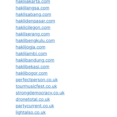
haklijakarta.com
haklilangsa.com
haklisabang.com
haklidenpasar.com
haklicilegon.com
hakliserang.com
haklibengkulu.com
haklijogja.com
haklijambi.com
haklibandung.com
haklibekasi.com
haklibogor.com
perfectperson.co.uk
tourmusicfest.co.uk
strongdemocracy.co.uk
dronetotal.co.uk
partycurrent.co.uk
lightalso.co.uk