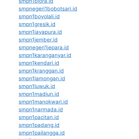
smpn1biora.id
smpnegeri1bobotsari.id
smpn1boyolali.id
smpn1gresik.id
smpn1jayapura.id
smpn1jember.id
smpnegeri1jepara.id
smpn1karanganyar.id
smpn1kendari.id
smpn1kranggan.id
smpn1lamongan.id
smpn1luwuk.id
smpn1madiun.id
smpn1manokwari.id
smpn1narmada.id
smpn1pacitan.id
smpn1padang.id
smpn1pailangga.id