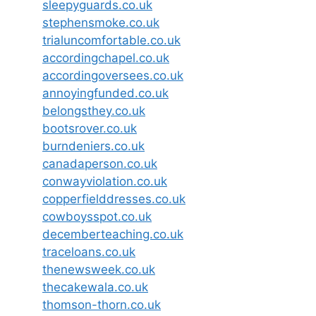
sleepyguards.co.uk
stephensmoke.co.uk
trialuncomfortable.co.uk
accordingchapel.co.uk
accordingoversees.co.uk
annoyingfunded.co.uk
belongsthey.co.uk
bootsrover.co.uk
burndeniers.co.uk
canadaperson.co.uk
conwayviolation.co.uk
copperfielddresses.co.uk
cowboysspot.co.uk
decemberteaching.co.uk
traceloans.co.uk
thenewsweek.co.uk
thecakewala.co.uk
thomson-thorn.co.uk