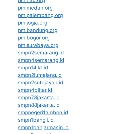
pmiriau.org
pmimedan.org
pmipalembang.org
pmijogja.org
pmibandung.org
pmibogor.org
pmisurabaya.org
smpn2semarang.id
smpn4semarang.id
smpn14jkt.id
smpn2lumajang.id
smpn2sutojayan.id
smpn4blitar.id
smpn78jakarta.id
smpn88jakarta.id
smpnegeri1ambon.id
smpn1bangil.id
smpn1banjarmasin.id