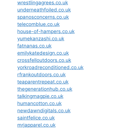
wrestlingagrees.co.uk
underneathfoiled.co.uk
spanosconcerns.co.uk
telecomblue.co.uk
house-of-hampers.co.uk
yumekanzashi.co.uk
fatnanas.co.uk
emilykatedesign.co.uk
crossfelloutdoors.co.uk
yorkroadreconditioned.co.uk
rfrankoutdoors.co.uk
teaparentrepeat.co.uk
thegenerationhub.co.uk
talkingmagpie.co.uk
humancotton.co.uk
newdawndigitals.co.uk
saintfelice.co.uk
mrjapparel.co.uk