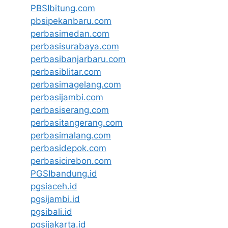
PBSIbitung.com
pbsipekanbaru.com
perbasimedan.com
perbasisurabaya.com
perbasibanjarbaru.com
perbasiblitar.com
perbasimagelang.com
perbasijambi.com
perbasiserang.com
perbasitangerang.com
perbasimalang.com
perbasidepok.com
perbasicirebon.com
PGSIbandung.id
pgsiaceh.id
pgsijambi.id
pgsibali.id
pgsijakarta.id