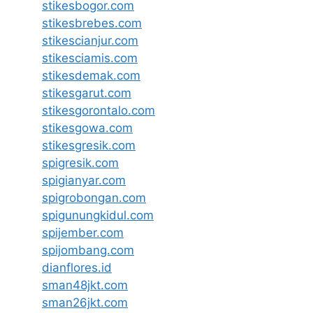
stikesbogor.com
stikesbrebes.com
stikescianjur.com
stikesciamis.com
stikesdemak.com
stikesgarut.com
stikesgorontalo.com
stikesgowa.com
stikesgresik.com
spigresik.com
spigianyar.com
spigrobongan.com
spigunungkidul.com
spijember.com
spijombang.com
dianflores.id
sman48jkt.com
sman26jkt.com