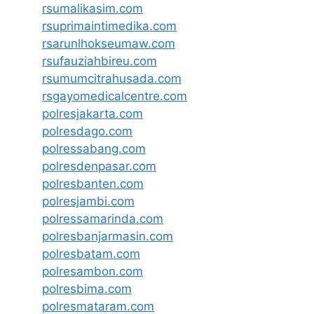
rsumalikasim.com
rsuprimaintimedika.com
rsarunlhokseumaw.com
rsufauziahbireu.com
rsumumcitrahusada.com
rsgayomedicalcentre.com
polresjakarta.com
polresdago.com
polressabang.com
polresdenpasar.com
polresbanten.com
polresjambi.com
polressamarinda.com
polresbanjarmasin.com
polresbatam.com
polresambon.com
polresbima.com
polresmataram.com