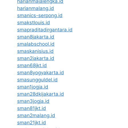
harianmajalengka.id
harianmalang.id
smanics-serpong.id
smakstlouis.id
smapraditadirgantara.id
sman8jakarta.id
smalabschool.id
smaskanisius.id
sman2jakarta.id
sman68jkt.id
sman8yogyakarta.id
smasungguldel.id
sman1jogja.id
sman28dkijakarta.id
sman3jogja.id
sman81jkt.id
sman2malang.id
sman21jkt.id