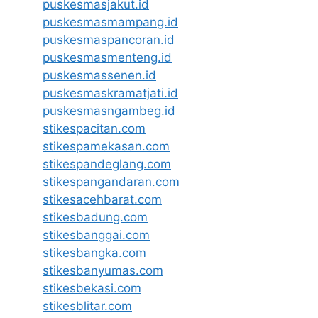
puskesmasjakut.id
puskesmasmampang.id
puskesmaspancoran.id
puskesmasmenteng.id
puskesmassenen.id
puskesmaskramatjati.id
puskesmasngambeg.id
stikespacitan.com
stikespamekasan.com
stikespandeglang.com
stikespangandaran.com
stikesacehbarat.com
stikesbadung.com
stikesbanggai.com
stikesbangka.com
stikesbanyumas.com
stikesbekasi.com
stikesblitar.com