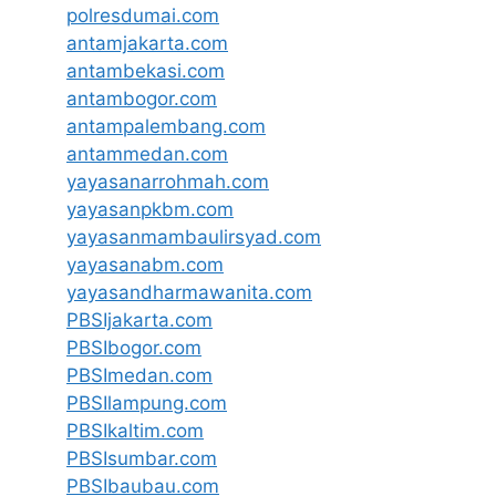
polresdumai.com
antamjakarta.com
antambekasi.com
antambogor.com
antampalembang.com
antammedan.com
yayasanarrohmah.com
yayasanpkbm.com
yayasanmambaulirsyad.com
yayasanabm.com
yayasandharmawanita.com
PBSIjakarta.com
PBSIbogor.com
PBSImedan.com
PBSIlampung.com
PBSIkaltim.com
PBSIsumbar.com
PBSIbaubau.com