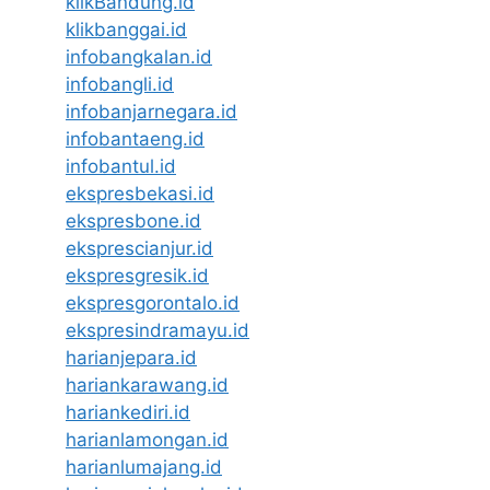
klikBandung.id
klikbanggai.id
infobangkalan.id
infobangli.id
infobanjarnegara.id
infobantaeng.id
infobantul.id
ekspresbekasi.id
ekspresbone.id
eksprescianjur.id
ekspresgresik.id
ekspresgorontalo.id
ekspresindramayu.id
harianjepara.id
hariankarawang.id
hariankediri.id
harianlamongan.id
harianlumajang.id