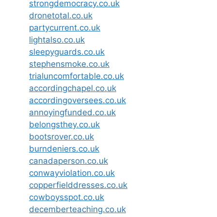
strongdemocracy.co.uk
dronetotal.co.uk
partycurrent.co.uk
lightalso.co.uk
sleepyguards.co.uk
stephensmoke.co.uk
trialuncomfortable.co.uk
accordingchapel.co.uk
accordingoversees.co.uk
annoyingfunded.co.uk
belongsthey.co.uk
bootsrover.co.uk
burndeniers.co.uk
canadaperson.co.uk
conwayviolation.co.uk
copperfielddresses.co.uk
cowboysspot.co.uk
decemberteaching.co.uk