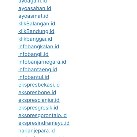
ayoagam.id
ayoasahan.id
ayoasmat.id
klikBalangan.id
klikBandung.id
klikbanggai.id
infobangkalan.id
infobangli.id
infobanjarnegara.id
infobantaeng.id
infobantul.id
ekspresbekasi.id
ekspresbone.id
eksprescianjur.id
ekspresgresik.id
ekspresgorontalo.id
ekspresindramayu.id
harianjepara.id