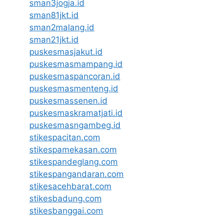
sman3jogja.id
sman81jkt.id
sman2malang.id
sman21jkt.id
puskesmasjakut.id
puskesmasmampang.id
puskesmaspancoran.id
puskesmasmenteng.id
puskesmassenen.id
puskesmaskramatjati.id
puskesmasngambeg.id
stikespacitan.com
stikespamekasan.com
stikespandeglang.com
stikespangandaran.com
stikesacehbarat.com
stikesbadung.com
stikesbanggai.com