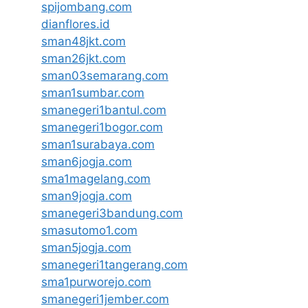
spijombang.com
dianflores.id
sman48jkt.com
sman26jkt.com
sman03semarang.com
sman1sumbar.com
smanegeri1bantul.com
smanegeri1bogor.com
sman1surabaya.com
sman6jogja.com
sma1magelang.com
sman9jogja.com
smanegeri3bandung.com
smasutomo1.com
sman5jogja.com
smanegeri1tangerang.com
sma1purworejo.com
smanegeri1jember.com