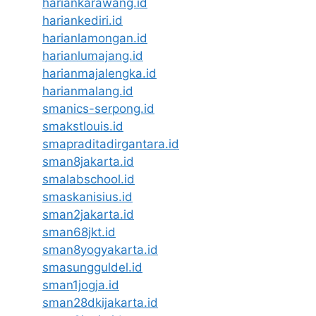
hariankarawang.id
hariankediri.id
harianlamongan.id
harianlumajang.id
harianmajalengka.id
harianmalang.id
smanics-serpong.id
smakstlouis.id
smapraditadirgantara.id
sman8jakarta.id
smalabschool.id
smaskanisius.id
sman2jakarta.id
sman68jkt.id
sman8yogyakarta.id
smasungguldel.id
sman1jogja.id
sman28dkijakarta.id