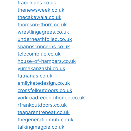
traceloans.co.uk
thenewsweek.co.uk
thecakewala.co.uk
thomson-thorn.co.uk
wrestlingagrees.co.uk
underneathfoiled.co.uk
spanosconcerns.co.uk
telecomblue.co.uk
house-of-hampers.co.uk
yumekanzashi.co.uk
fatnanas.co.uk
emilykatedesign.co.uk
crossfelloutdoors.co.uk
yorkroadreconditioned.co.uk
rfrankoutdoors.co.uk
teaparentrepeat.co.uk
thegenerationhub.co.uk
talkingmagpie.co.uk