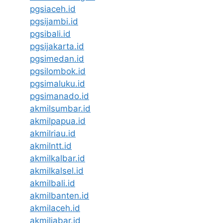
pgsiaceh.id
pgsijambi.id
pgsibali.id
pgsijakarta.id
pgsimedan.id
pgsilombok.id
pgsimaluku.id
pgsimanado.id
akmilsumbar.id
akmilpapua.id
akmilriau.id
akmilntt.id
akmilkalbar.id
akmilkalsel.id
akmilbali.id
akmilbanten.id
akmilaceh.id
akmiljabar.id