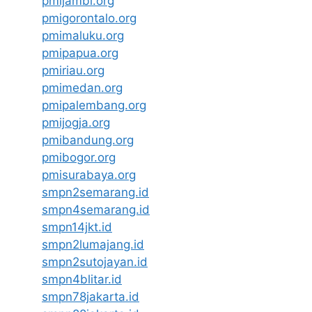
pmijambi.org
pmigorontalo.org
pmimaluku.org
pmipapua.org
pmiriau.org
pmimedan.org
pmipalembang.org
pmijogja.org
pmibandung.org
pmibogor.org
pmisurabaya.org
smpn2semarang.id
smpn4semarang.id
smpn14jkt.id
smpn2lumajang.id
smpn2sutojayan.id
smpn4blitar.id
smpn78jakarta.id