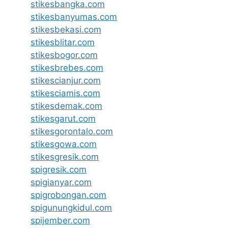
stikesbangka.com
stikesbanyumas.com
stikesbekasi.com
stikesblitar.com
stikesbogor.com
stikesbrebes.com
stikescianjur.com
stikesciamis.com
stikesdemak.com
stikesgarut.com
stikesgorontalo.com
stikesgowa.com
stikesgresik.com
spigresik.com
spigianyar.com
spigrobongan.com
spigunungkidul.com
spijember.com