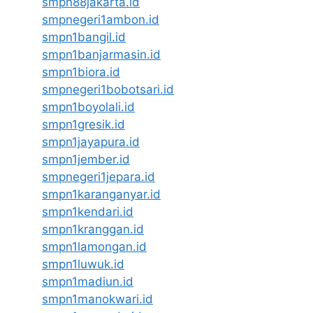
smpn88jakarta.id
smpnegeri1ambon.id
smpn1bangil.id
smpn1banjarmasin.id
smpn1biora.id
smpnegeri1bobotsari.id
smpn1boyolali.id
smpn1gresik.id
smpn1jayapura.id
smpn1jember.id
smpnegeri1jepara.id
smpn1karanganyar.id
smpn1kendari.id
smpn1kranggan.id
smpn1lamongan.id
smpn1luwuk.id
smpn1madiun.id
smpn1manokwari.id