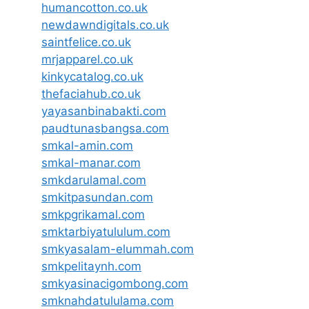
humancotton.co.uk
newdawndigitals.co.uk
saintfelice.co.uk
mrjapparel.co.uk
kinkycatalog.co.uk
thefaciahub.co.uk
yayasanbinabakti.com
paudtunasbangsa.com
smkal-amin.com
smkal-manar.com
smkdarulamal.com
smkitpasundan.com
smkpgrikamal.com
smktarbiyatululum.com
smkyasalam-elummah.com
smkpelitaynh.com
smkyasinacigombong.com
smknahdatululama.com