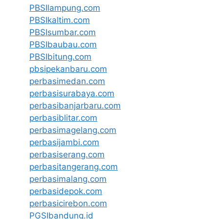
PBSIlampung.com
PBSIkaltim.com
PBSIsumbar.com
PBSIbaubau.com
PBSIbitung.com
pbsipekanbaru.com
perbasimedan.com
perbasisurabaya.com
perbasibanjarbaru.com
perbasiblitar.com
perbasimagelang.com
perbasijambi.com
perbasiserang.com
perbasitangerang.com
perbasimalang.com
perbasidepok.com
perbasicirebon.com
PGSIbandung.id