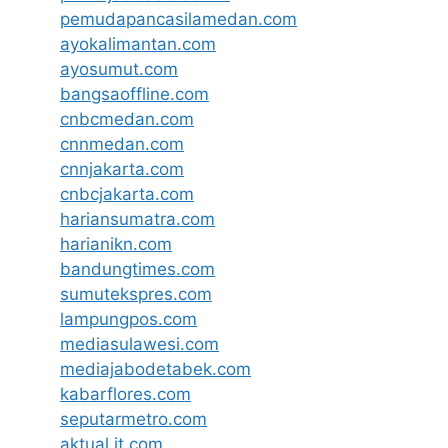
pemudapancasilamedan.com
ayokalimantan.com
ayosumut.com
bangsaoffline.com
cnbcmedan.com
cnnmedan.com
cnnjakarta.com
cnbcjakarta.com
hariansumatra.com
harianikn.com
bandungtimes.com
sumutekspres.com
lampungpos.com
mediasulawesi.com
mediajabodetabek.com
kabarflores.com
seputarmetro.com
aktual.it.com