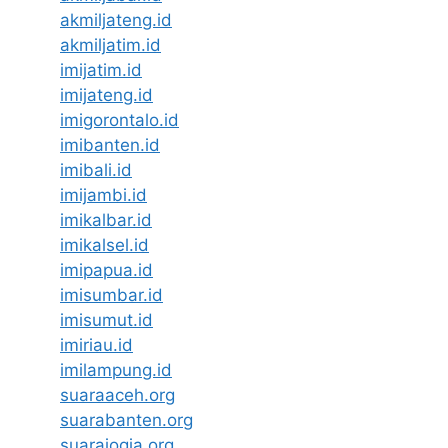
akmiljateng.id
akmiljatim.id
imijatim.id
imijateng.id
imigorontalo.id
imibanten.id
imibali.id
imijambi.id
imikalbar.id
imikalsel.id
imipapua.id
imisumbar.id
imisumut.id
imiriau.id
imilampung.id
suaraaceh.org
suarabanten.org
suarajogja.org