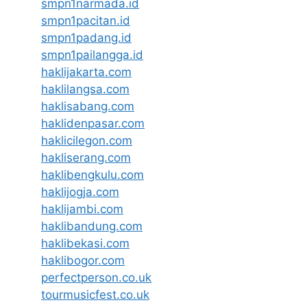
smpn1narmada.id
smpn1pacitan.id
smpn1padang.id
smpn1pailangga.id
haklijakarta.com
haklilangsa.com
haklisabang.com
haklidenpasar.com
haklicilegon.com
hakliserang.com
haklibengkulu.com
haklijogja.com
haklijambi.com
haklibandung.com
haklibekasi.com
haklibogor.com
perfectperson.co.uk
tourmusicfest.co.uk