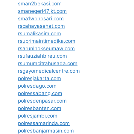
sman2bekasi.com
smanegeri47jkt.com
sma1wonosari.com
rscahayasehat.com
rsumalikasim.com
rsuprimaintimedika.com
rsarunlhokseumaw.com
rsufauziahbireu.com
rsumumcitrahusada.com
rsgayomedicalcentre.com
polresjakarta.com
polresdago.com
polressabang.com
polresdenpasar.com
polresbanten.com
polresjambi.com
polressamarinda.com
polresbanjarmasin.com