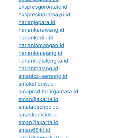
ekspresgorontalo.id
ekspresindramayu.id
harianjepara.id
hariankarawang.id
hariankediri.id
harianlamongan.id
harianlumajang.id
harianmajalengka.id
harianmalang.id
smanics-serpong.id
smakstlouis.id
smapraditadirgantara.id
sman8jakarta.id
smalabschool.id
smaskanisius.id
sman2jakarta.id
sman68jkt.id
sman8yogyakarta.id