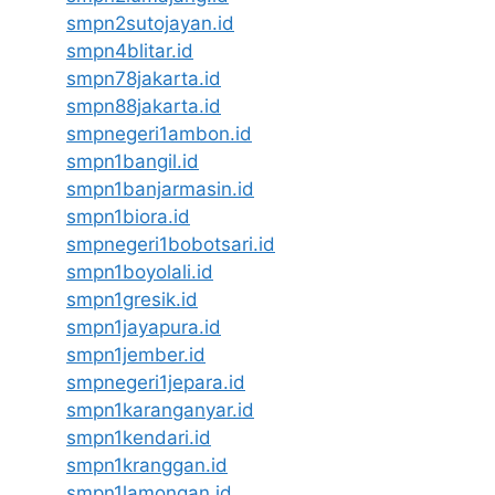
smpn2sutojayan.id
smpn4blitar.id
smpn78jakarta.id
smpn88jakarta.id
smpnegeri1ambon.id
smpn1bangil.id
smpn1banjarmasin.id
smpn1biora.id
smpnegeri1bobotsari.id
smpn1boyolali.id
smpn1gresik.id
smpn1jayapura.id
smpn1jember.id
smpnegeri1jepara.id
smpn1karanganyar.id
smpn1kendari.id
smpn1kranggan.id
smpn1lamongan.id