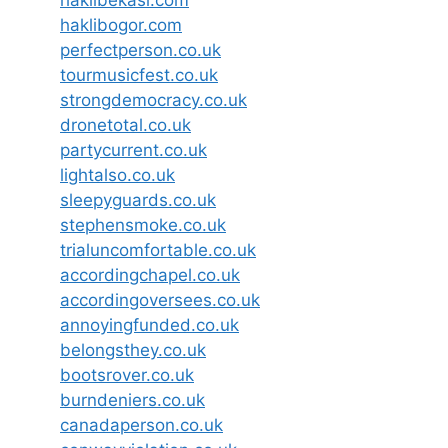
haklibogor.com
perfectperson.co.uk
tourmusicfest.co.uk
strongdemocracy.co.uk
dronetotal.co.uk
partycurrent.co.uk
lightalso.co.uk
sleepyguards.co.uk
stephensmoke.co.uk
trialuncomfortable.co.uk
accordingchapel.co.uk
accordingoversees.co.uk
annoyingfunded.co.uk
belongsthey.co.uk
bootsrover.co.uk
burndeniers.co.uk
canadaperson.co.uk