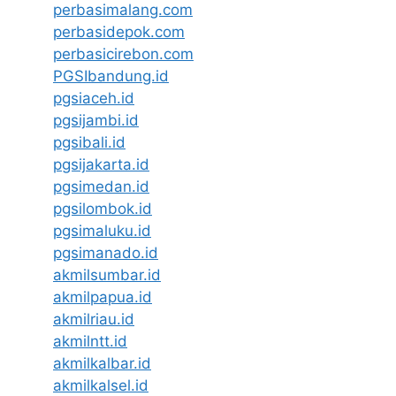
perbasimalang.com
perbasidepok.com
perbasicirebon.com
PGSIbandung.id
pgsiaceh.id
pgsijambi.id
pgsibali.id
pgsijakarta.id
pgsimedan.id
pgsilombok.id
pgsimaluku.id
pgsimanado.id
akmilsumbar.id
akmilpapua.id
akmilriau.id
akmilntt.id
akmilkalbar.id
akmilkalsel.id