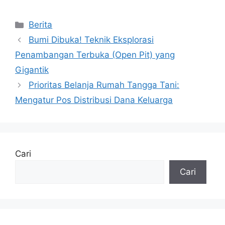
Kategori
Berita
Bumi Dibuka! Teknik Eksplorasi
Penambangan Terbuka (Open Pit) yang
Gigantik
Prioritas Belanja Rumah Tangga Tani:
Mengatur Pos Distribusi Dana Keluarga
Cari
Cari