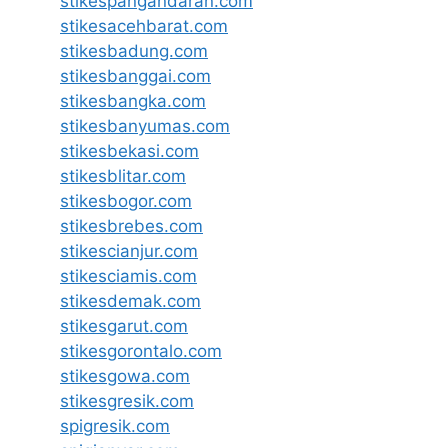
stikespangandaran.com
stikesacehbarat.com
stikesbadung.com
stikesbanggai.com
stikesbangka.com
stikesbanyumas.com
stikesbekasi.com
stikesblitar.com
stikesbogor.com
stikesbrebes.com
stikescianjur.com
stikesciamis.com
stikesdemak.com
stikesgarut.com
stikesgorontalo.com
stikesgowa.com
stikesgresik.com
spigresik.com