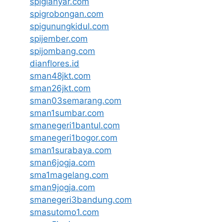
spigianyar.com
spigrobongan.com
spigunungkidul.com
spijember.com
spijombang.com
dianflores.id
sman48jkt.com
sman26jkt.com
sman03semarang.com
sman1sumbar.com
smanegeri1bantul.com
smanegeri1bogor.com
sman1surabaya.com
sman6jogja.com
sma1magelang.com
sman9jogja.com
smanegeri3bandung.com
smasutomo1.com