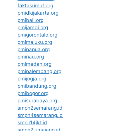
faktasumut.org
pmidkijakarta.org
pmibali.org
pmijambi.org
pmigorontalo.org
pmimaluku.org
pmipapua.org
pmiriau.org
pmimedan.org
pmipalembang.org
pmijogja.org
pmibandung.org
pmibogor.org
pmisurabaya.org
smpn2semarang.id
smpn4semarang.id
smpn14jkt.id
smpn2lumajang.id