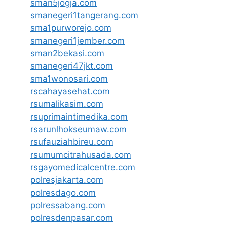
sman5jogja.com
smanegeri1tangerang.com
sma1purworejo.com
smanegeri1jember.com
sman2bekasi.com
smanegeri47jkt.com
sma1wonosari.com
rscahayasehat.com
rsumalikasim.com
rsuprimaintimedika.com
rsarunlhokseumaw.com
rsufauziahbireu.com
rsumumcitrahusada.com
rsgayomedicalcentre.com
polresjakarta.com
polresdago.com
polressabang.com
polresdenpasar.com