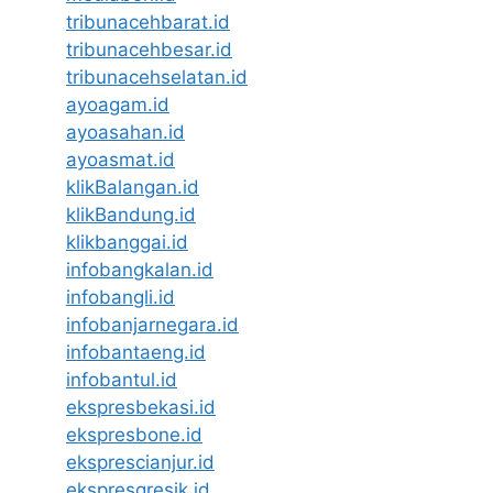
tribunacehbarat.id
tribunacehbesar.id
tribunacehselatan.id
ayoagam.id
ayoasahan.id
ayoasmat.id
klikBalangan.id
klikBandung.id
klikbanggai.id
infobangkalan.id
infobangli.id
infobanjarnegara.id
infobantaeng.id
infobantul.id
ekspresbekasi.id
ekspresbone.id
eksprescianjur.id
ekspresgresik.id