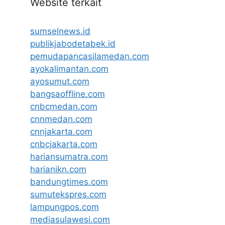
Website terkait
sumselnews.id
publikjabodetabek.id
pemudapancasilamedan.com
ayokalimantan.com
ayosumut.com
bangsaoffline.com
cnbcmedan.com
cnnmedan.com
cnnjakarta.com
cnbcjakarta.com
hariansumatra.com
harianikn.com
bandungtimes.com
sumutekspres.com
lampungpos.com
mediasulawesi.com