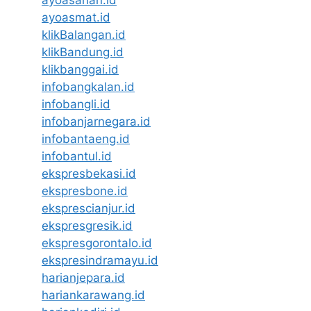
ayoasmat.id
klikBalangan.id
klikBandung.id
klikbanggai.id
infobangkalan.id
infobangli.id
infobanjarnegara.id
infobantaeng.id
infobantul.id
ekspresbekasi.id
ekspresbone.id
eksprescianjur.id
ekspresgresik.id
ekspresgorontalo.id
ekspresindramayu.id
harianjepara.id
hariankarawang.id