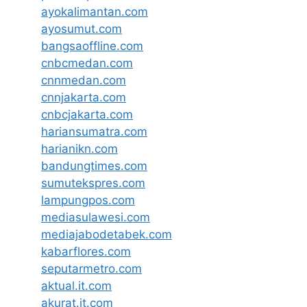
ayokalimantan.com
ayosumut.com
bangsaoffline.com
cnbcmedan.com
cnnmedan.com
cnnjakarta.com
cnbcjakarta.com
hariansumatra.com
harianikn.com
bandungtimes.com
sumutekspres.com
lampungpos.com
mediasulawesi.com
mediajabodetabek.com
kabarflores.com
seputarmetro.com
aktual.it.com
akurat.it.com