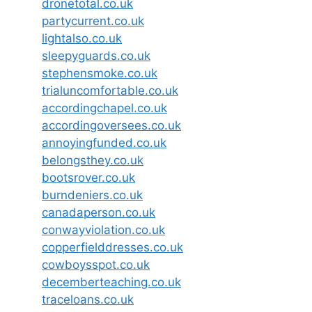
dronetotal.co.uk
partycurrent.co.uk
lightalso.co.uk
sleepyguards.co.uk
stephensmoke.co.uk
trialuncomfortable.co.uk
accordingchapel.co.uk
accordingoversees.co.uk
annoyingfunded.co.uk
belongsthey.co.uk
bootsrover.co.uk
burndeniers.co.uk
canadaperson.co.uk
conwayviolation.co.uk
copperfielddresses.co.uk
cowboysspot.co.uk
decemberteaching.co.uk
traceloans.co.uk