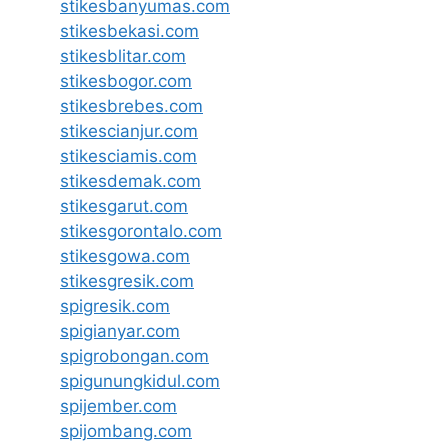
stikesbanyumas.com
stikesbekasi.com
stikesblitar.com
stikesbogor.com
stikesbrebes.com
stikescianjur.com
stikesciamis.com
stikesdemak.com
stikesgarut.com
stikesgorontalo.com
stikesgowa.com
stikesgresik.com
spigresik.com
spigianyar.com
spigrobongan.com
spigunungkidul.com
spijember.com
spijombang.com