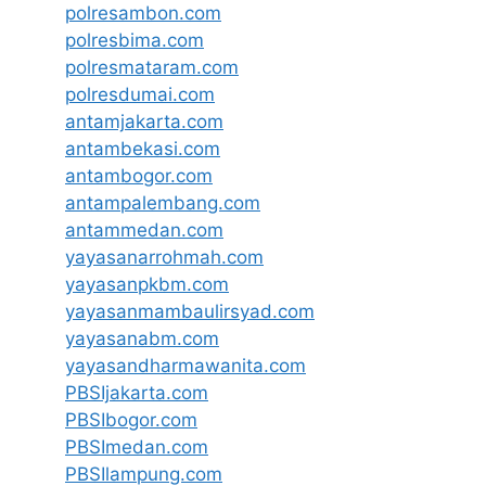
polresambon.com
polresbima.com
polresmataram.com
polresdumai.com
antamjakarta.com
antambekasi.com
antambogor.com
antampalembang.com
antammedan.com
yayasanarrohmah.com
yayasanpkbm.com
yayasanmambaulirsyad.com
yayasanabm.com
yayasandharmawanita.com
PBSIjakarta.com
PBSIbogor.com
PBSImedan.com
PBSIlampung.com