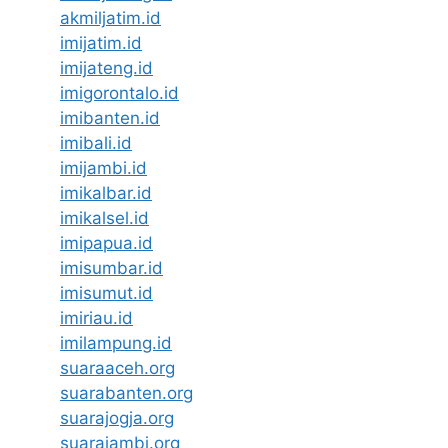
akmiljatim.id
imijatim.id
imijateng.id
imigorontalo.id
imibanten.id
imibali.id
imijambi.id
imikalbar.id
imikalsel.id
imipapua.id
imisumbar.id
imisumut.id
imiriau.id
imilampung.id
suaraaceh.org
suarabanten.org
suarajogja.org
suarajambi.org