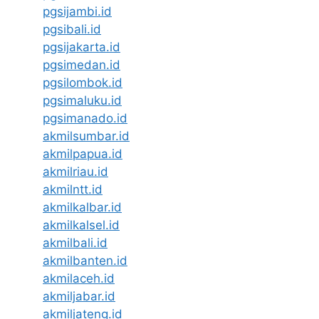
pgsijambi.id
pgsibali.id
pgsijakarta.id
pgsimedan.id
pgsilombok.id
pgsimaluku.id
pgsimanado.id
akmilsumbar.id
akmilpapua.id
akmilriau.id
akmilntt.id
akmilkalbar.id
akmilkalsel.id
akmilbali.id
akmilbanten.id
akmilaceh.id
akmiljabar.id
akmiljateng.id