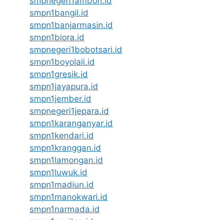
smpnegeri1ambon.id
smpn1bangil.id
smpn1banjarmasin.id
smpn1biora.id
smpnegeri1bobotsari.id
smpn1boyolali.id
smpn1gresik.id
smpn1jayapura.id
smpn1jember.id
smpnegeri1jepara.id
smpn1karanganyar.id
smpn1kendari.id
smpn1kranggan.id
smpn1lamongan.id
smpn1luwuk.id
smpn1madiun.id
smpn1manokwari.id
smpn1narmada.id