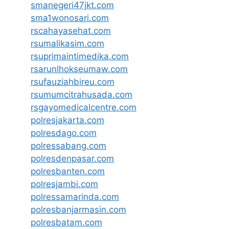
smanegeri47jkt.com
sma1wonosari.com
rscahayasehat.com
rsumalikasim.com
rsuprimaintimedika.com
rsarunlhokseumaw.com
rsufauziahbireu.com
rsumumcitrahusada.com
rsgayomedicalcentre.com
polresjakarta.com
polresdago.com
polressabang.com
polresdenpasar.com
polresbanten.com
polresjambi.com
polressamarinda.com
polresbanjarmasin.com
polresbatam.com