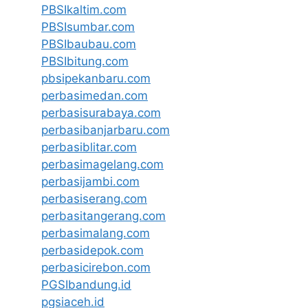
PBSIkaltim.com
PBSIsumbar.com
PBSIbaubau.com
PBSIbitung.com
pbsipekanbaru.com
perbasimedan.com
perbasisurabaya.com
perbasibanjarbaru.com
perbasiblitar.com
perbasimagelang.com
perbasijambi.com
perbasiserang.com
perbasitangerang.com
perbasimalang.com
perbasidepok.com
perbasicirebon.com
PGSIbandung.id
pgsiaceh.id