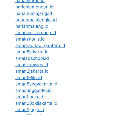
hariankediri.id
harianlamongan.id
harianlumajang.id
harianmajalengka.id
harianmalang.id
smanics-serpong.id
smakstlouis.id
smapraditadirgantara.id
sman8jakarta.id
smalabschool.id
smaskanisius.id
sman2jakarta.id
sman68jkt.id
sman8yogyakarta.id
smasungguldel.id
sman1jogja.id
sman28dkijakarta.id
sman3jogja.id