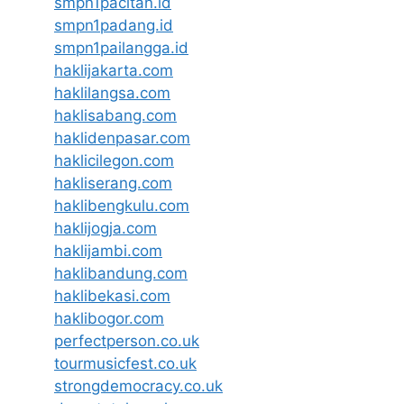
smpn1pacitan.id
smpn1padang.id
smpn1pailangga.id
haklijakarta.com
haklilangsa.com
haklisabang.com
haklidenpasar.com
haklicilegon.com
hakliserang.com
haklibengkulu.com
haklijogja.com
haklijambi.com
haklibandung.com
haklibekasi.com
haklibogor.com
perfectperson.co.uk
tourmusicfest.co.uk
strongdemocracy.co.uk