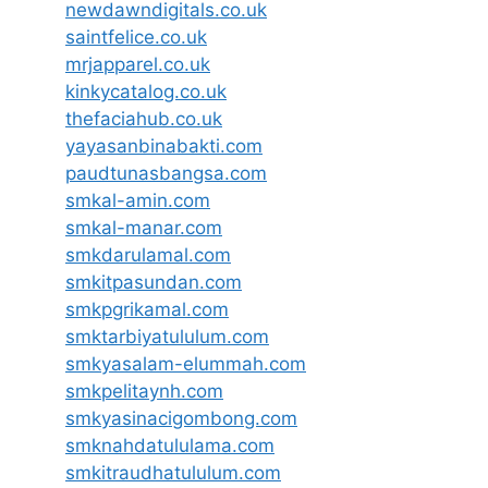
newdawndigitals.co.uk
saintfelice.co.uk
mrjapparel.co.uk
kinkycatalog.co.uk
thefaciahub.co.uk
yayasanbinabakti.com
paudtunasbangsa.com
smkal-amin.com
smkal-manar.com
smkdarulamal.com
smkitpasundan.com
smkpgrikamal.com
smktarbiyatululum.com
smkyasalam-elummah.com
smkpelitaynh.com
smkyasinacigombong.com
smknahdatululama.com
smkitraudhatululum.com