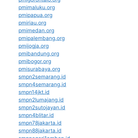
pmimaluku.org
pmipapua.org
pmiriau.org
pmimedan.org
pmipalembang.org
pmijogja.org
pmibandung.org
pmibogor.org
pmisurabaya.org
smpn2semarang.id
smpn4semarang.id
smpn14jkt.id
smpn2lumajang.id
smpn2sutojayan.id
smpn4blitar.id
smpn78jakarta.id
smpn88jakarta.id