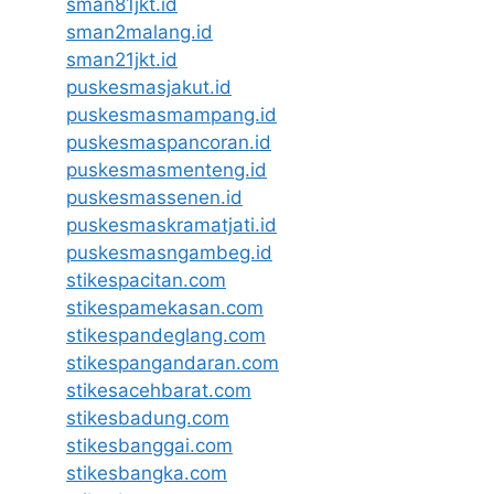
sman81jkt.id
sman2malang.id
sman21jkt.id
puskesmasjakut.id
puskesmasmampang.id
puskesmaspancoran.id
puskesmasmenteng.id
puskesmassenen.id
puskesmaskramatjati.id
puskesmasngambeg.id
stikespacitan.com
stikespamekasan.com
stikespandeglang.com
stikespangandaran.com
stikesacehbarat.com
stikesbadung.com
stikesbanggai.com
stikesbangka.com