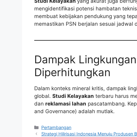
Studi Kelayakan
yang akurat juga berfung
mengidentifikasi potensi hambatan teknis,
membuat kebijakan pendukung yang tepat.
memastikan PSN berjalan sesuai jadwal d
Dampak Lingkungan 
Diperhitungkan
Dalam konteks mineral kritis, dampak lin
global.
Studi Kelayakan
terbaru harus me
dan
reklamasi lahan
pascatambang. Kepa
and Governance) adalah mutlak.
Kategori
Pertambangan
Strategi Hilirisasi Indonesia Menuju Produsen B