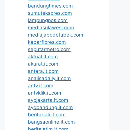
bandungtimes.com
sumutekspres.com
lampungpos.com
mediasulawesi.com
mediajabodetabek.com
kabarflores.com
seputarmetro.com
aktual.it.com
akurat.it.com
antara.it.com
analisadaily.it.com
antv.it.com
antvklik.it.com
ayojakarta.it.com
ayobandung.it.com
beritabali.it.com
bangsaonline.it.com
beritajatim.it.com