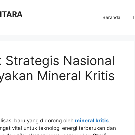
NTARA
Beranda
T
Strategis Nasional
yakan Mineral Kritis
lisasi baru yang didorong oleh
mineral kritis
.
sangat vital untuk teknologi energi terbarukan dan