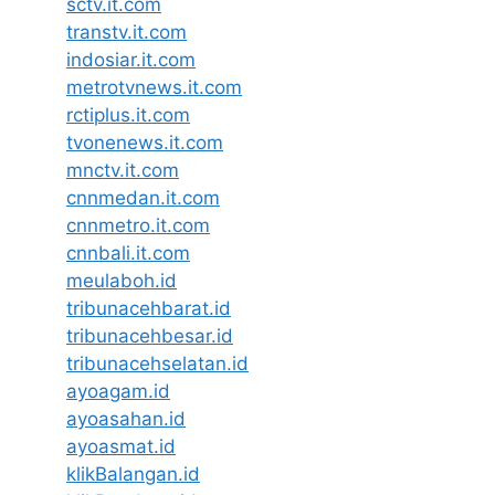
sctv.it.com
transtv.it.com
indosiar.it.com
metrotvnews.it.com
rctiplus.it.com
tvonenews.it.com
mnctv.it.com
cnnmedan.it.com
cnnmetro.it.com
cnnbali.it.com
meulaboh.id
tribunacehbarat.id
tribunacehbesar.id
tribunacehselatan.id
ayoagam.id
ayoasahan.id
ayoasmat.id
klikBalangan.id