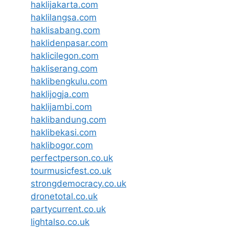
haklijakarta.com
haklilangsa.com
haklisabang.com
haklidenpasar.com
haklicilegon.com
hakliserang.com
haklibengkulu.com
haklijogja.com
haklijambi.com
haklibandung.com
haklibekasi.com
haklibogor.com
perfectperson.co.uk
tourmusicfest.co.uk
strongdemocracy.co.uk
dronetotal.co.uk
partycurrent.co.uk
lightalso.co.uk