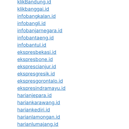
klikBandung.id
klikbanggai.id
infobangkalan.id
infobangli.id
infobanjarnegara.id
infobantaeng.id
infobantul.id
ekspresbekasi.id
ekspresbone.id
eksprescianjur.id
ekspresgresik.id
ekspresgorontalo.id
ekspresindramayu.id
harianjepara.id
hariankarawang.id
hariankediri.id
harianlamongan.id
harianlumajang.id