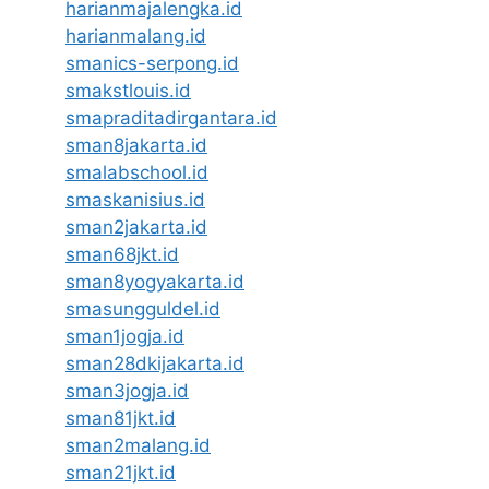
harianmajalengka.id
harianmalang.id
smanics-serpong.id
smakstlouis.id
smapraditadirgantara.id
sman8jakarta.id
smalabschool.id
smaskanisius.id
sman2jakarta.id
sman68jkt.id
sman8yogyakarta.id
smasungguldel.id
sman1jogja.id
sman28dkijakarta.id
sman3jogja.id
sman81jkt.id
sman2malang.id
sman21jkt.id