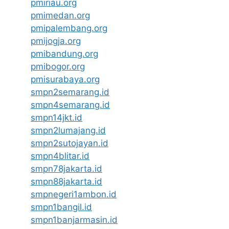
pmiriau.org
pmimedan.org
pmipalembang.org
pmijogja.org
pmibandung.org
pmibogor.org
pmisurabaya.org
smpn2semarang.id
smpn4semarang.id
smpn14jkt.id
smpn2lumajang.id
smpn2sutojayan.id
smpn4blitar.id
smpn78jakarta.id
smpn88jakarta.id
smpnegeri1ambon.id
smpn1bangil.id
smpn1banjarmasin.id