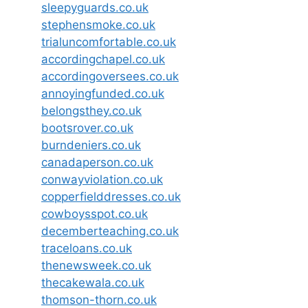
sleepyguards.co.uk
stephensmoke.co.uk
trialuncomfortable.co.uk
accordingchapel.co.uk
accordingoversees.co.uk
annoyingfunded.co.uk
belongsthey.co.uk
bootsrover.co.uk
burndeniers.co.uk
canadaperson.co.uk
conwayviolation.co.uk
copperfielddresses.co.uk
cowboysspot.co.uk
decemberteaching.co.uk
traceloans.co.uk
thenewsweek.co.uk
thecakewala.co.uk
thomson-thorn.co.uk