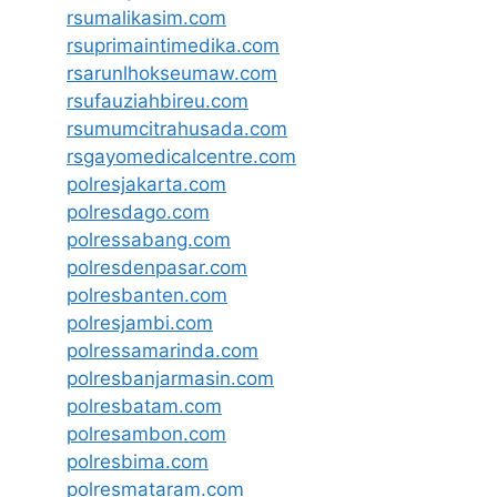
rsumalikasim.com
rsuprimaintimedika.com
rsarunlhokseumaw.com
rsufauziahbireu.com
rsumumcitrahusada.com
rsgayomedicalcentre.com
polresjakarta.com
polresdago.com
polressabang.com
polresdenpasar.com
polresbanten.com
polresjambi.com
polressamarinda.com
polresbanjarmasin.com
polresbatam.com
polresambon.com
polresbima.com
polresmataram.com