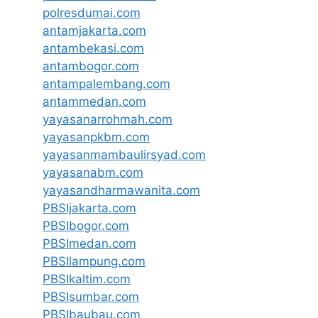
polresdumai.com
antamjakarta.com
antambekasi.com
antambogor.com
antampalembang.com
antammedan.com
yayasanarrohmah.com
yayasanpkbm.com
yayasanmambaulirsyad.com
yayasanabm.com
yayasandharmawanita.com
PBSIjakarta.com
PBSIbogor.com
PBSImedan.com
PBSIlampung.com
PBSIkaltim.com
PBSIsumbar.com
PBSIbaubau.com