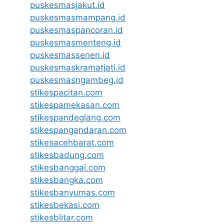
puskesmasjakut.id
puskesmasmampang.id
puskesmaspancoran.id
puskesmasmenteng.id
puskesmassenen.id
puskesmaskramatjati.id
puskesmasngambeg.id
stikespacitan.com
stikespamekasan.com
stikespandeglang.com
stikespangandaran.com
stikesacehbarat.com
stikesbadung.com
stikesbanggai.com
stikesbangka.com
stikesbanyumas.com
stikesbekasi.com
stikesblitar.com