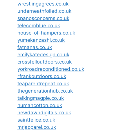
wrestlingagrees.co.uk
underneathfoiled.co.uk
spanosconcerns.co.uk
telecomblue.co.uk
house-of-hampers.co.uk
yumekanzashi.co.uk
fatnanas.co.uk
emilykatedesign.co.uk
crossfelloutdoors.co.uk
yorkroadreconditioned.co.uk
rfrankoutdoors.co.uk
teaparentrepeat.co.uk
thegenerationhub.co.uk
talkingmagpie.co.uk
humancotton.co.uk
newdawndigitals.co.uk
saintfelice.co.uk
mrjapparel.co.uk