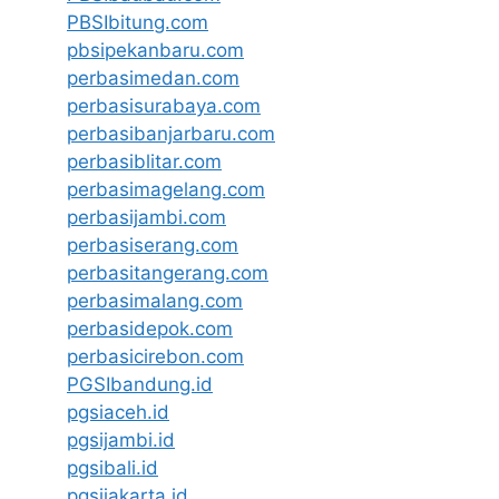
PBSIbitung.com
pbsipekanbaru.com
perbasimedan.com
perbasisurabaya.com
perbasibanjarbaru.com
perbasiblitar.com
perbasimagelang.com
perbasijambi.com
perbasiserang.com
perbasitangerang.com
perbasimalang.com
perbasidepok.com
perbasicirebon.com
PGSIbandung.id
pgsiaceh.id
pgsijambi.id
pgsibali.id
pgsijakarta.id