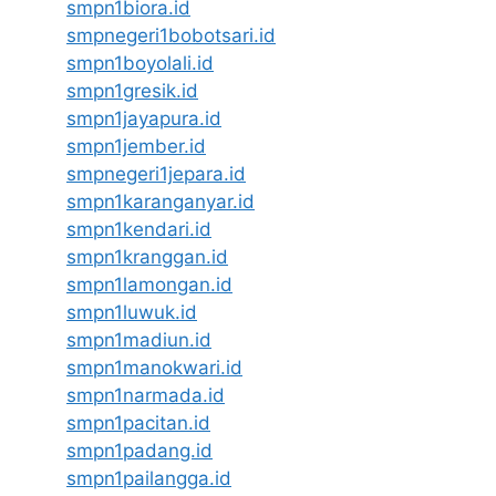
smpn1biora.id
smpnegeri1bobotsari.id
smpn1boyolali.id
smpn1gresik.id
smpn1jayapura.id
smpn1jember.id
smpnegeri1jepara.id
smpn1karanganyar.id
smpn1kendari.id
smpn1kranggan.id
smpn1lamongan.id
smpn1luwuk.id
smpn1madiun.id
smpn1manokwari.id
smpn1narmada.id
smpn1pacitan.id
smpn1padang.id
smpn1pailangga.id