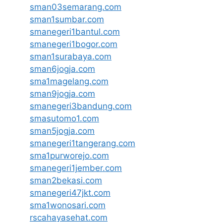
sman03semarang.com
sman1sumbar.com
smanegeri1bantul.com
smanegeri1bogor.com
sman1surabaya.com
sman6jogja.com
sma1magelang.com
sman9jogja.com
smanegeri3bandung.com
smasutomo1.com
sman5jogja.com
smanegeri1tangerang.com
sma1purworejo.com
smanegeri1jember.com
sman2bekasi.com
smanegeri47jkt.com
sma1wonosari.com
rscahayasehat.com