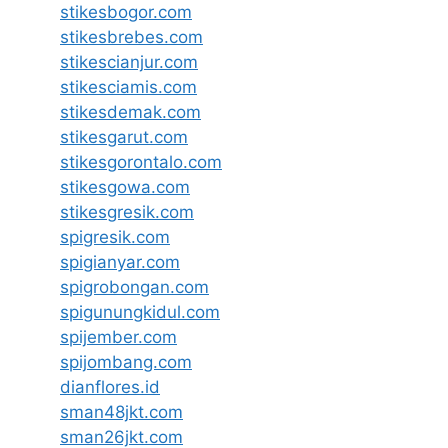
stikesbogor.com
stikesbrebes.com
stikescianjur.com
stikesciamis.com
stikesdemak.com
stikesgarut.com
stikesgorontalo.com
stikesgowa.com
stikesgresik.com
spigresik.com
spigianyar.com
spigrobongan.com
spigunungkidul.com
spijember.com
spijombang.com
dianflores.id
sman48jkt.com
sman26jkt.com