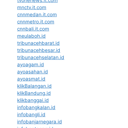
tvonenews.it.com
mnctv.it.com
cnnmedan.it.com
cnnmetro.it.com
cnnbali.it.com
meulaboh.id
tribunacehbarat.id
tribunacehbesar.id
tribunacehselatan.id
ayoagam.id
ayoasahan.id
ayoasmat.id
klikBalangan.id
klikBandung.id
klikbanggai.id
infobangkalan.id
infobangli.id
infobanjarnegara.id