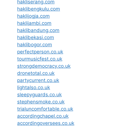
hakliserang.com
haklibengkulu.com
haklijogja.com
haklijambi.com
haklibandung.com
haklibekasi.com
haklibogor.com
perfectperson.co.uk
tourmusicfest.co.uk
strongdemocracy.co.uk
dronetotal.co.uk
partycurrent.co.uk
lightalso.co.uk
sleepyguards.co.uk
stephensmoke.co.uk
trialuncomfortable.co.uk
accordingchapel.co.uk
accordingoversees.co.uk