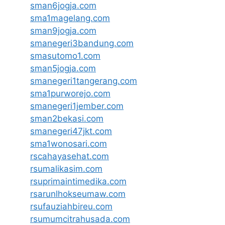
sman6jogja.com
sma1magelang.com
sman9jogja.com
smanegeri3bandung.com
smasutomo1.com
sman5jogja.com
smanegeri1tangerang.com
sma1purworejo.com
smanegeri1jember.com
sman2bekasi.com
smanegeri47jkt.com
sma1wonosari.com
rscahayasehat.com
rsumalikasim.com
rsuprimaintimedika.com
rsarunlhokseumaw.com
rsufauziahbireu.com
rsumumcitrahusada.com