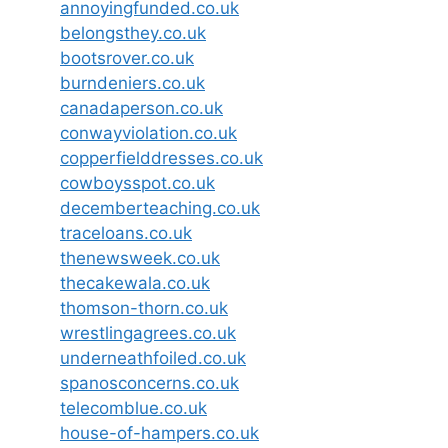
annoyingfunded.co.uk
belongsthey.co.uk
bootsrover.co.uk
burndeniers.co.uk
canadaperson.co.uk
conwayviolation.co.uk
copperfielddresses.co.uk
cowboysspot.co.uk
decemberteaching.co.uk
traceloans.co.uk
thenewsweek.co.uk
thecakewala.co.uk
thomson-thorn.co.uk
wrestlingagrees.co.uk
underneathfoiled.co.uk
spanosconcerns.co.uk
telecomblue.co.uk
house-of-hampers.co.uk