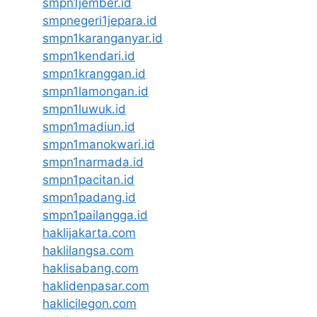
smpn1jember.id
smpnegeri1jepara.id
smpn1karanganyar.id
smpn1kendari.id
smpn1kranggan.id
smpn1lamongan.id
smpn1luwuk.id
smpn1madiun.id
smpn1manokwari.id
smpn1narmada.id
smpn1pacitan.id
smpn1padang.id
smpn1pailangga.id
haklijakarta.com
haklilangsa.com
haklisabang.com
haklidenpasar.com
haklicilegon.com