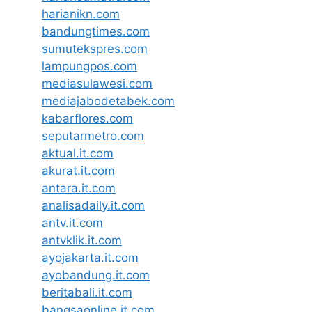
harianikn.com
bandungtimes.com
sumutekspres.com
lampungpos.com
mediasulawesi.com
mediajabodetabek.com
kabarflores.com
seputarmetro.com
aktual.it.com
akurat.it.com
antara.it.com
analisadaily.it.com
antv.it.com
antvklik.it.com
ayojakarta.it.com
ayobandung.it.com
beritabali.it.com
bangsaonline.it.com