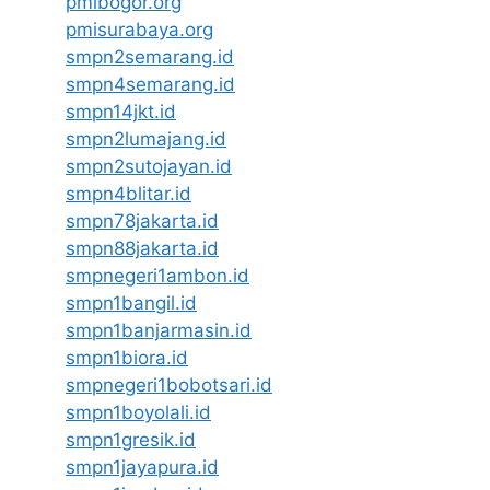
pmibogor.org
pmisurabaya.org
smpn2semarang.id
smpn4semarang.id
smpn14jkt.id
smpn2lumajang.id
smpn2sutojayan.id
smpn4blitar.id
smpn78jakarta.id
smpn88jakarta.id
smpnegeri1ambon.id
smpn1bangil.id
smpn1banjarmasin.id
smpn1biora.id
smpnegeri1bobotsari.id
smpn1boyolali.id
smpn1gresik.id
smpn1jayapura.id