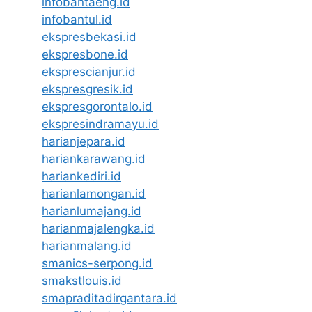
infobantaeng.id
infobantul.id
ekspresbekasi.id
ekspresbone.id
eksprescianjur.id
ekspresgresik.id
ekspresgorontalo.id
ekspresindramayu.id
harianjepara.id
hariankarawang.id
hariankediri.id
harianlamongan.id
harianlumajang.id
harianmajalengka.id
harianmalang.id
smanics-serpong.id
smakstlouis.id
smapraditadirgantara.id