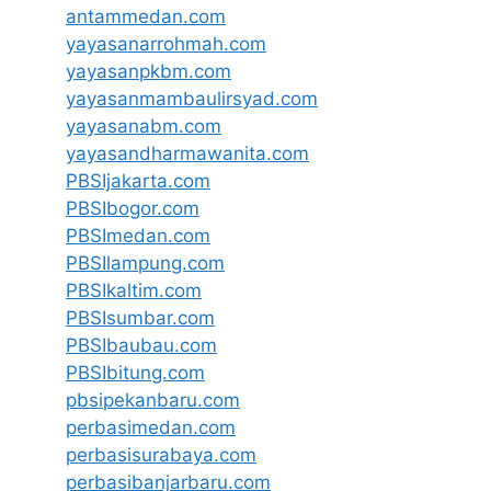
antammedan.com
yayasanarrohmah.com
yayasanpkbm.com
yayasanmambaulirsyad.com
yayasanabm.com
yayasandharmawanita.com
PBSIjakarta.com
PBSIbogor.com
PBSImedan.com
PBSIlampung.com
PBSIkaltim.com
PBSIsumbar.com
PBSIbaubau.com
PBSIbitung.com
pbsipekanbaru.com
perbasimedan.com
perbasisurabaya.com
perbasibanjarbaru.com