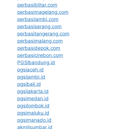
perbasiblitar.com
perbasimagelang.com
perbasijambi.com
perbasiserang.com
perbasitangerang.com
perbasimalang.com
perbasidepok.com
perbasicirebon.com
PGSIbandung.id
pgsiaceh.id
pgsijambi.id
pgsibali.id
pgsijakarta.id
pgsimedan.id
pgsilombok.id
pgsimaluku.id
pgsimanado.id
akmilsumbar.id