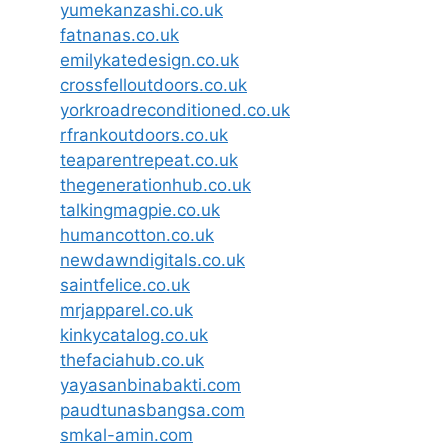
yumekanzashi.co.uk
fatnanas.co.uk
emilykatedesign.co.uk
crossfelloutdoors.co.uk
yorkroadreconditioned.co.uk
rfrankoutdoors.co.uk
teaparentrepeat.co.uk
thegenerationhub.co.uk
talkingmagpie.co.uk
humancotton.co.uk
newdawndigitals.co.uk
saintfelice.co.uk
mrjapparel.co.uk
kinkycatalog.co.uk
thefaciahub.co.uk
yayasanbinabakti.com
paudtunasbangsa.com
smkal-amin.com