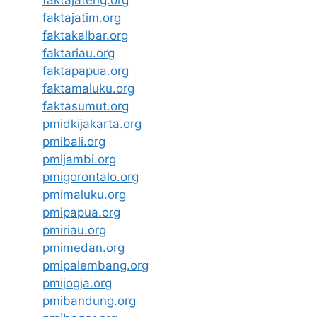
faktajateng.org
faktajatim.org
faktakalbar.org
faktariau.org
faktapapua.org
faktamaluku.org
faktasumut.org
pmidkijakarta.org
pmibali.org
pmijambi.org
pmigorontalo.org
pmimaluku.org
pmipapua.org
pmiriau.org
pmimedan.org
pmipalembang.org
pmijogja.org
pmibandung.org