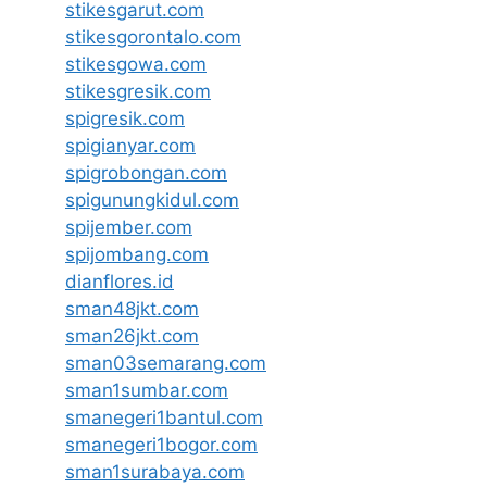
stikesgarut.com
stikesgorontalo.com
stikesgowa.com
stikesgresik.com
spigresik.com
spigianyar.com
spigrobongan.com
spigunungkidul.com
spijember.com
spijombang.com
dianflores.id
sman48jkt.com
sman26jkt.com
sman03semarang.com
sman1sumbar.com
smanegeri1bantul.com
smanegeri1bogor.com
sman1surabaya.com