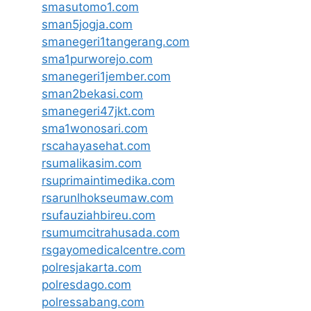
smasutomo1.com
sman5jogja.com
smanegeri1tangerang.com
sma1purworejo.com
smanegeri1jember.com
sman2bekasi.com
smanegeri47jkt.com
sma1wonosari.com
rscahayasehat.com
rsumalikasim.com
rsuprimaintimedika.com
rsarunlhokseumaw.com
rsufauziahbireu.com
rsumumcitrahusada.com
rsgayomedicalcentre.com
polresjakarta.com
polresdago.com
polressabang.com