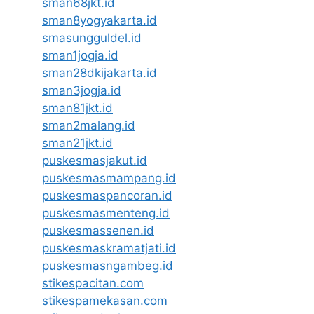
sman68jkt.id
sman8yogyakarta.id
smasungguldel.id
sman1jogja.id
sman28dkijakarta.id
sman3jogja.id
sman81jkt.id
sman2malang.id
sman21jkt.id
puskesmasjakut.id
puskesmasmampang.id
puskesmaspancoran.id
puskesmasmenteng.id
puskesmassenen.id
puskesmaskramatjati.id
puskesmasngambeg.id
stikespacitan.com
stikespamekasan.com