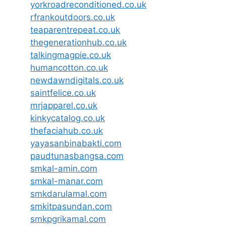
yorkroadreconditioned.co.uk
rfrankoutdoors.co.uk
teaparentrepeat.co.uk
thegenerationhub.co.uk
talkingmagpie.co.uk
humancotton.co.uk
newdawndigitals.co.uk
saintfelice.co.uk
mrjapparel.co.uk
kinkycatalog.co.uk
thefaciahub.co.uk
yayasanbinabakti.com
paudtunasbangsa.com
smkal-amin.com
smkal-manar.com
smkdarulamal.com
smkitpasundan.com
smkpgrikamal.com