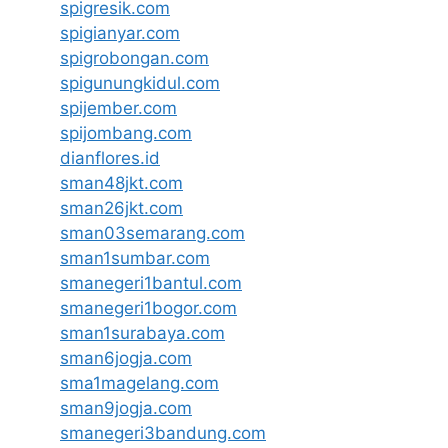
spigresik.com
spigianyar.com
spigrobongan.com
spigunungkidul.com
spijember.com
spijombang.com
dianflores.id
sman48jkt.com
sman26jkt.com
sman03semarang.com
sman1sumbar.com
smanegeri1bantul.com
smanegeri1bogor.com
sman1surabaya.com
sman6jogja.com
sma1magelang.com
sman9jogja.com
smanegeri3bandung.com