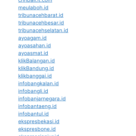
meulaboh.id
tribunacehbarat.id
tribunacehbesar.id
tribunacehselatan.id
ayoagam.id
ayoasahan.id
ayoasmat.id
klikBalangan.id
klikBandung.id
klikbanggai.id
infobangkalan.id
infobangli.id
infobanjarnegara.id
infobantaeng.id
infobantul.id
ekspresbekasi.id
ekspresbone.id