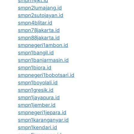
smpn14jkt.id
smpn2lumajang.id
smpn2sutojayan.id
smpn4blitar.id
smpn78jakarta.id
smpn88jakarta.id
smpnegeri1ambon.id
smpn1bangil.id
smpn1banjarmasin.id
smpn1biora.id
smpnegeri1bobotsari.id
smpn1boyolali.id
smpn1gresik.id
smpn1jayapura.id
smpn1jember.id
smpnegeri1jepara.id
smpn1karanganyar.id
smpn1kendari.id