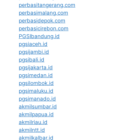
perbasitangerang.com
perbasimalang.com
perbasidepok.com
perbasicirebon.com
PGSIbandung.id
pgsiaceh.id
pgsijambi.id
pgsibali.id
pgsijakarta.id
pgsimedan.id
pgsilombok.id
pgsimaluku.id
pgsimanado.id
akmilsumbar.id
akmilpapua.id
akmilriau.id
akmilntt.id
akmilkalbar.id