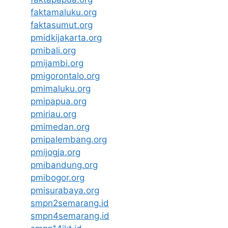
faktamaluku.org
faktasumut.org
pmidkijakarta.org
pmibali.org
pmijambi.org
pmigorontalo.org
pmimaluku.org
pmipapua.org
pmiriau.org
pmimedan.org
pmipalembang.org
pmijogja.org
pmibandung.org
pmibogor.org
pmisurabaya.org
smpn2semarang.id
smpn4semarang.id