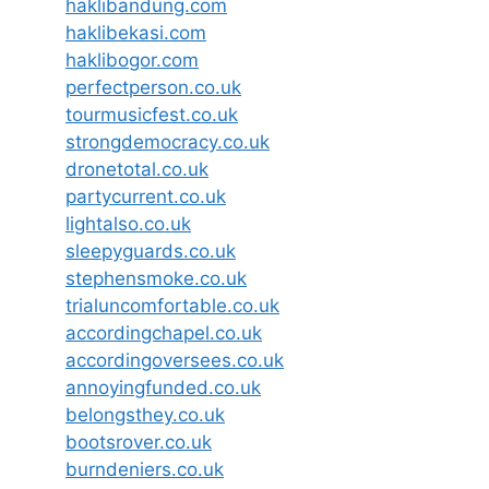
haklibandung.com
haklibekasi.com
haklibogor.com
perfectperson.co.uk
tourmusicfest.co.uk
strongdemocracy.co.uk
dronetotal.co.uk
partycurrent.co.uk
lightalso.co.uk
sleepyguards.co.uk
stephensmoke.co.uk
trialuncomfortable.co.uk
accordingchapel.co.uk
accordingoversees.co.uk
annoyingfunded.co.uk
belongsthey.co.uk
bootsrover.co.uk
burndeniers.co.uk