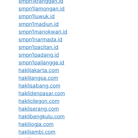
smpn1kranggan.id
smpn1lamongan.id
smpn1luwuk.id
smpn1madiun.id
smpn1manokwari.id
smpn1narmada.id
smpn1pacitan.id
smpn1padang.id
smpn1pailangga.id
haklijakarta.com
haklilangsa.com
haklisabang.com
haklidenpasar.com
haklicilegon.com
hakliserang.com
haklibengkulu.com
haklijogja.com
haklijambi.com