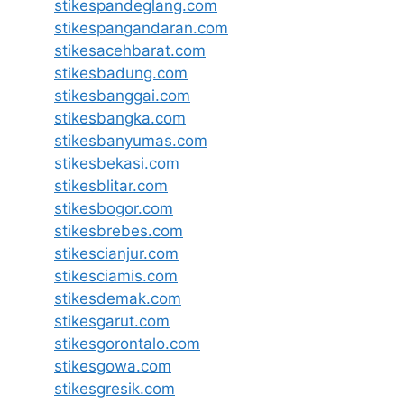
stikespandeglang.com
stikespangandaran.com
stikesacehbarat.com
stikesbadung.com
stikesbanggai.com
stikesbangka.com
stikesbanyumas.com
stikesbekasi.com
stikesblitar.com
stikesbogor.com
stikesbrebes.com
stikescianjur.com
stikesciamis.com
stikesdemak.com
stikesgarut.com
stikesgorontalo.com
stikesgowa.com
stikesgresik.com