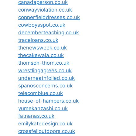
canadaperson.co.uk
conwayviolation.co.uk
copperfielddresses.co.uk
cowboysspot.co.uk
decemberteaching.co.uk
traceloans.co.uk
thenewsweek.co.uk
thecakewala.co.uk
thomson-thorn.co.uk
wrestlingagrees.co.uk
underneathfoiled.co.uk
spanosconcerns.co.uk
telecomblue.co.uk
house-of-hampers.co.uk
yumekanzashi.co.uk
fatnanas.co.uk
emilykatedesign.co.uk
crossfelloutdoors.co.uk