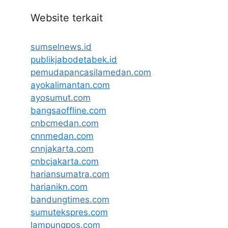
Website terkait
sumselnews.id
publikjabodetabek.id
pemudapancasilamedan.com
ayokalimantan.com
ayosumut.com
bangsaoffline.com
cnbcmedan.com
cnnmedan.com
cnnjakarta.com
cnbcjakarta.com
hariansumatra.com
harianikn.com
bandungtimes.com
sumutekspres.com
lampungpos.com