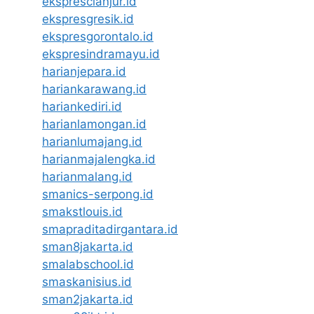
eksprescianjur.id
ekspresgresik.id
ekspresgorontalo.id
ekspresindramayu.id
harianjepara.id
hariankarawang.id
hariankediri.id
harianlamongan.id
harianlumajang.id
harianmajalengka.id
harianmalang.id
smanics-serpong.id
smakstlouis.id
smapraditadirgantara.id
sman8jakarta.id
smalabschool.id
smaskanisius.id
sman2jakarta.id