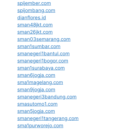
spijember.com
spijombang.com
dianflores.id
sman48jkt.com
sman26jkt.com
sman03semarang.com
sman1sumbar.com
smanegeri1bantul.com
smanegeri1bogor.com
sman1surabaya.com
sman6jogja.com
sma1magelang.com
sman9jogja.com
smanegeri3bandung.com
smasutomo1.com
sman5jogja.com
smanegeri1tangerang.com
sma1purworejo.com