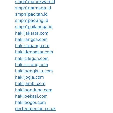
smpn1manokwari.id
smpn1narmada.id
smpn1pacitan.id
smpn1padang.id
smpn1pailangga.id
haklijakarta.com
haklilangsa.com
haklisabang.com
haklidenpasar.com
haklicilegon.com
hakliserang.com
haklibengkulu.com
haklijogja.com
haklijambi.com
haklibandung.com
haklibekasi.com
haklibogor.com
perfectperson.co.uk