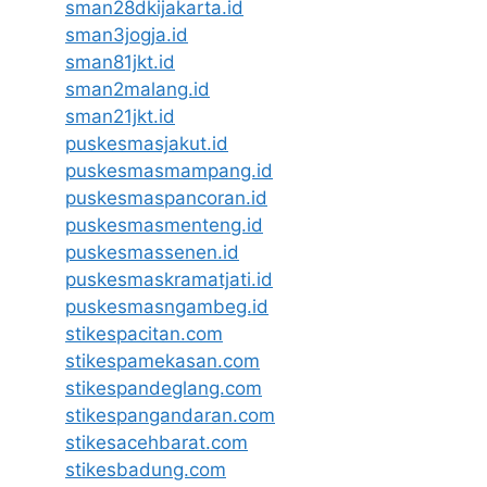
sman28dkijakarta.id
sman3jogja.id
sman81jkt.id
sman2malang.id
sman21jkt.id
puskesmasjakut.id
puskesmasmampang.id
puskesmaspancoran.id
puskesmasmenteng.id
puskesmassenen.id
puskesmaskramatjati.id
puskesmasngambeg.id
stikespacitan.com
stikespamekasan.com
stikespandeglang.com
stikespangandaran.com
stikesacehbarat.com
stikesbadung.com