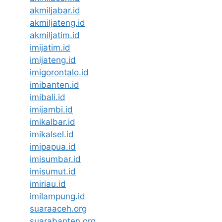
akmiljabar.id
akmiljateng.id
akmiljatim.id
imijatim.id
imijateng.id
imigorontalo.id
imibanten.id
imibali.id
imijambi.id
imikalbar.id
imikalsel.id
imipapua.id
imisumbar.id
imisumut.id
imiriau.id
imilampung.id
suaraaceh.org
suarabanten.org