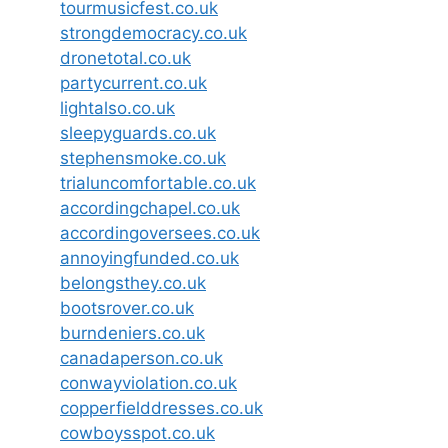
tourmusicfest.co.uk
strongdemocracy.co.uk
dronetotal.co.uk
partycurrent.co.uk
lightalso.co.uk
sleepyguards.co.uk
stephensmoke.co.uk
trialuncomfortable.co.uk
accordingchapel.co.uk
accordingoversees.co.uk
annoyingfunded.co.uk
belongsthey.co.uk
bootsrover.co.uk
burndeniers.co.uk
canadaperson.co.uk
conwayviolation.co.uk
copperfielddresses.co.uk
cowboysspot.co.uk