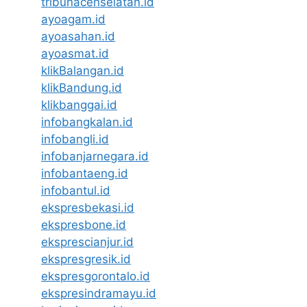
tribunacehselatan.id
ayoagam.id
ayoasahan.id
ayoasmat.id
klikBalangan.id
klikBandung.id
klikbanggai.id
infobangkalan.id
infobangli.id
infobanjarnegara.id
infobantaeng.id
infobantul.id
ekspresbekasi.id
ekspresbone.id
eksprescianjur.id
ekspresgresik.id
ekspresgorontalo.id
ekspresindramayu.id