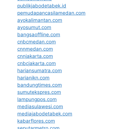
publikjabodetabek.id
pemudapancasilamedan.com
ayokalimantan.com
ayosumut.com
bangsaoffline.com
cnbcmedan.com
cnnmedan.com
cnnjakarta.com
cnbcjakarta.com
hariansumatra.com
harianikn.com
bandungtimes.com
sumutekspres.com
lampungpos.com
mediasulawesi.com
mediajabodetabek.com
kabarflores.com
seputarmetro.com