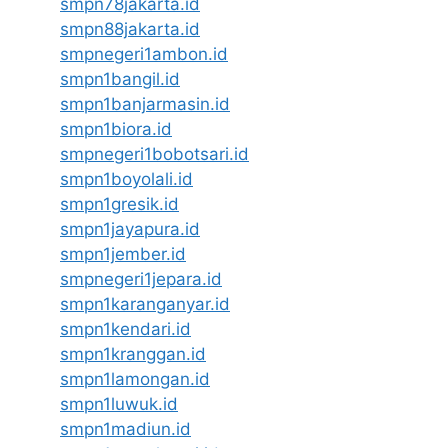
smpn78jakarta.id
smpn88jakarta.id
smpnegeri1ambon.id
smpn1bangil.id
smpn1banjarmasin.id
smpn1biora.id
smpnegeri1bobotsari.id
smpn1boyolali.id
smpn1gresik.id
smpn1jayapura.id
smpn1jember.id
smpnegeri1jepara.id
smpn1karanganyar.id
smpn1kendari.id
smpn1kranggan.id
smpn1lamongan.id
smpn1luwuk.id
smpn1madiun.id