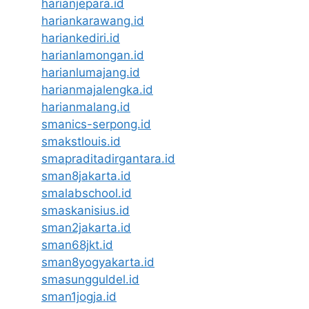
harianjepara.id
hariankarawang.id
hariankediri.id
harianlamongan.id
harianlumajang.id
harianmajalengka.id
harianmalang.id
smanics-serpong.id
smakstlouis.id
smapraditadirgantara.id
sman8jakarta.id
smalabschool.id
smaskanisius.id
sman2jakarta.id
sman68jkt.id
sman8yogyakarta.id
smasungguldel.id
sman1jogja.id