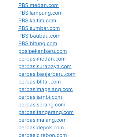
PBSImedan.com
PBSIlampung.com
PBSIkaltim.com
PBSIsumbar.com
PBSIbaubau.com
PBSIbitung.com
pbsipekanbaru.com
perbasimedan.com
perbasisurabaya.com
perbasibanjarbaru.com
perbasiblitar.com
perbasimagelang.com
perbasijambi.com
perbasiserang.com
perbasitangerang.com
perbasimalang.com
perbasidepok.com
perbasicirebon.com