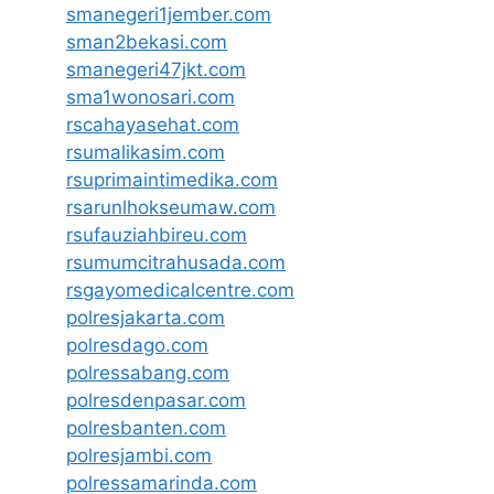
smanegeri1jember.com
sman2bekasi.com
smanegeri47jkt.com
sma1wonosari.com
rscahayasehat.com
rsumalikasim.com
rsuprimaintimedika.com
rsarunlhokseumaw.com
rsufauziahbireu.com
rsumumcitrahusada.com
rsgayomedicalcentre.com
polresjakarta.com
polresdago.com
polressabang.com
polresdenpasar.com
polresbanten.com
polresjambi.com
polressamarinda.com