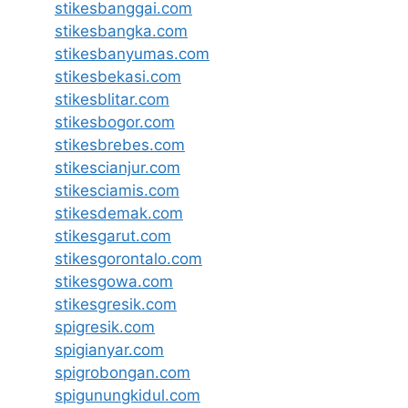
stikesbanggai.com
stikesbangka.com
stikesbanyumas.com
stikesbekasi.com
stikesblitar.com
stikesbogor.com
stikesbrebes.com
stikescianjur.com
stikesciamis.com
stikesdemak.com
stikesgarut.com
stikesgorontalo.com
stikesgowa.com
stikesgresik.com
spigresik.com
spigianyar.com
spigrobongan.com
spigunungkidul.com