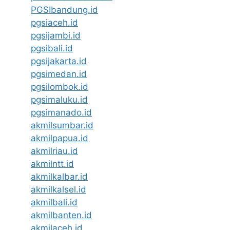
PGSIbandung.id
pgsiaceh.id
pgsijambi.id
pgsibali.id
pgsijakarta.id
pgsimedan.id
pgsilombok.id
pgsimaluku.id
pgsimanado.id
akmilsumbar.id
akmilpapua.id
akmilriau.id
akmilntt.id
akmilkalbar.id
akmilkalsel.id
akmilbali.id
akmilbanten.id
akmilaceh.id