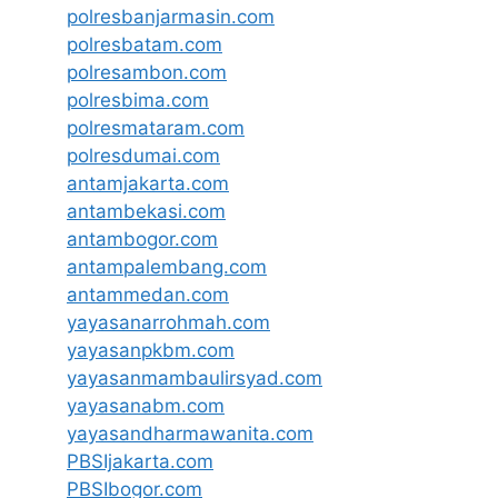
polresbanjarmasin.com
polresbatam.com
polresambon.com
polresbima.com
polresmataram.com
polresdumai.com
antamjakarta.com
antambekasi.com
antambogor.com
antampalembang.com
antammedan.com
yayasanarrohmah.com
yayasanpkbm.com
yayasanmambaulirsyad.com
yayasanabm.com
yayasandharmawanita.com
PBSIjakarta.com
PBSIbogor.com