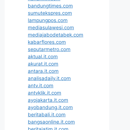
bandungtimes.com
sumutekspres.com
lampungpos.com
mediasulawesi.com
mediajabodetabek.com
kabarflores.com
seputarmetro.com
aktual.it.com
akurat.it.com
antara.it.com
analisadaily.it.com
antv.it.com
antvklik.it.com
ayojakarta.it.com
ayobandung.it.com
beritabali.it.com
bangsaonline.it.com
beritajatim.it.com