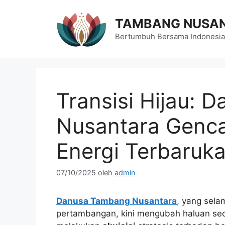
Langsung
ke
TAMBANG NUSA
isi
Bertumbuh Bersama Indonesia
Transisi Hijau:
Nusantara Gencar
Energi Terbaruk
07/10/2025
oleh
admin
Danusa Tambang Nusantara
, yang sela
pertambangan, kini mengubah haluan seca