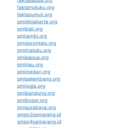
faktapapua.org
faktamaluku.org
faktasumut.org
pmidkijakarta.org
pmibali.org
pmijambi.org
pmigorontalo.org
pmimaluku.org
pmipapua.org
pmiriau.org
pmimedan.org
pmipalembang.org
pmijogja.org
pmibandung.org
pmibogor.org
pmisurabaya.org
smpn2semarang.id
smpn4semarang.id