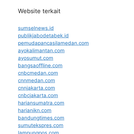
Website terkait
sumselnews.id
publikjabodetabek.id
pemudapancasilamedan.com
ayokalimantan.com
ayosumut.com
bangsaoffline.com
cnbcmedan.com
cnnmedan.com
cnnjakarta.com
cnbcjakarta.com
hariansumatra.com
harianikn.com
bandungtimes.com
sumutekspres.com
lampungpos.com