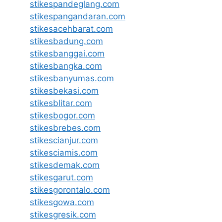
stikespandeglang.com
stikespangandaran.com
stikesacehbarat.com
stikesbadung.com
stikesbanggai.com
stikesbangka.com
stikesbanyumas.com
stikesbekasi.com
stikesblitar.com
stikesbogor.com
stikesbrebes.com
stikescianjur.com
stikesciamis.com
stikesdemak.com
stikesgarut.com
stikesgorontalo.com
stikesgowa.com
stikesgresik.com