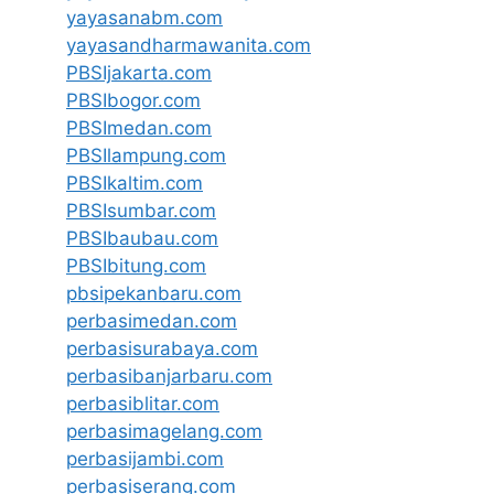
yayasanabm.com
yayasandharmawanita.com
PBSIjakarta.com
PBSIbogor.com
PBSImedan.com
PBSIlampung.com
PBSIkaltim.com
PBSIsumbar.com
PBSIbaubau.com
PBSIbitung.com
pbsipekanbaru.com
perbasimedan.com
perbasisurabaya.com
perbasibanjarbaru.com
perbasiblitar.com
perbasimagelang.com
perbasijambi.com
perbasiserang.com