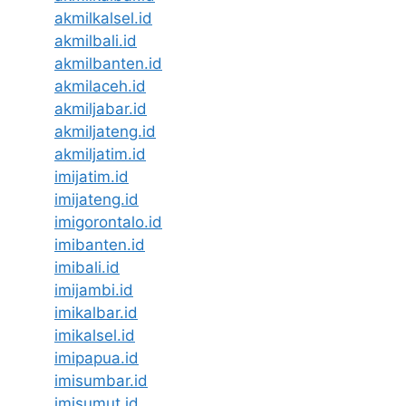
akmilkalsel.id
akmilbali.id
akmilbanten.id
akmilaceh.id
akmiljabar.id
akmiljateng.id
akmiljatim.id
imijatim.id
imijateng.id
imigorontalo.id
imibanten.id
imibali.id
imijambi.id
imikalbar.id
imikalsel.id
imipapua.id
imisumbar.id
imisumut.id