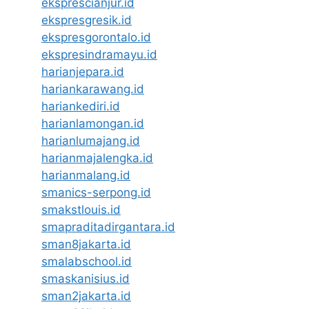
eksprescianjur.id
ekspresgresik.id
ekspresgorontalo.id
ekspresindramayu.id
harianjepara.id
hariankarawang.id
hariankediri.id
harianlamongan.id
harianlumajang.id
harianmajalengka.id
harianmalang.id
smanics-serpong.id
smakstlouis.id
smapraditadirgantara.id
sman8jakarta.id
smalabschool.id
smaskanisius.id
sman2jakarta.id