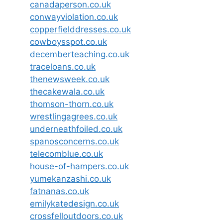
canadaperson.co.uk
conwayviolation.co.uk
copperfielddresses.co.uk
cowboysspot.co.uk
decemberteaching.co.uk
traceloans.co.uk
thenewsweek.co.uk
thecakewala.co.uk
thomson-thorn.co.uk
wrestlingagrees.co.uk
underneathfoiled.co.uk
spanosconcerns.co.uk
telecomblue.co.uk
house-of-hampers.co.uk
yumekanzashi.co.uk
fatnanas.co.uk
emilykatedesign.co.uk
crossfelloutdoors.co.uk