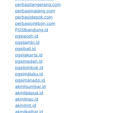
perbasitangerang.com
perbasimalang.com
perbasidepok.com
perbasicirebon.com
PGSIbandung.id
pgsiaceh.id
pgsijambi.id
pgsibali.id
pgsijakarta.id
pgsimedan.id
pgsilombok.id
pgsimaluku.id
pgsimanado.id
akmilsumbar.id
akmilpapua.id
akmilriau.id
akmilntt.id
akmilkalbar.id