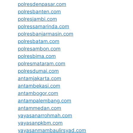
polresdenpasar.com
polresbanten.com
polresjambi.com
polressamarinda.com
polresbanjarmasin.com
polresbatam.com
polresambon.com
polresbima.com
polresmataram.com
polresdumai.com
antamjakarta.com
antambekasi.com
antambogor.com
antampalembang.com
antammedan.com
yayasanarrohmah.com
yayasanpkbm.com
yayasanmambaulirsyad.com