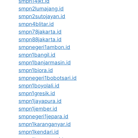
smpn14jkt.id
smpn2lumajang.id
smpn2sutojayan.id
smpn4blitar.id
smpn78jakarta.id
smpn88jakarta.id
smpnegeri1ambon.id
smpn1bangil.id
smpn1banjarmasin.id
smpn1biora.id
smpnegeri1bobotsari.id
smpn1boyolali.id
smpn1gresik.id
smpn1jayapura.id
smpn1jember.id
smpnegeri1jepara.id
smpn1karanganyar.id
smpn1kendari.id