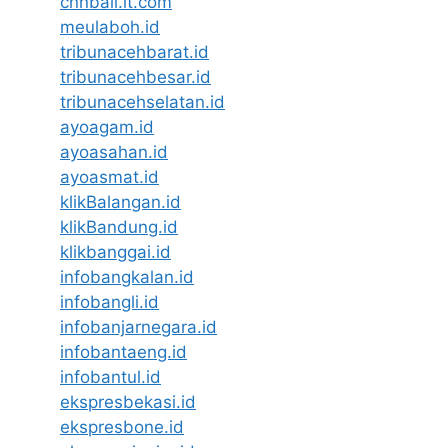
cnnbali.it.com
meulaboh.id
tribunacehbarat.id
tribunacehbesar.id
tribunacehselatan.id
ayoagam.id
ayoasahan.id
ayoasmat.id
klikBalangan.id
klikBandung.id
klikbanggai.id
infobangkalan.id
infobangli.id
infobanjarnegara.id
infobantaeng.id
infobantul.id
ekspresbekasi.id
ekspresbone.id