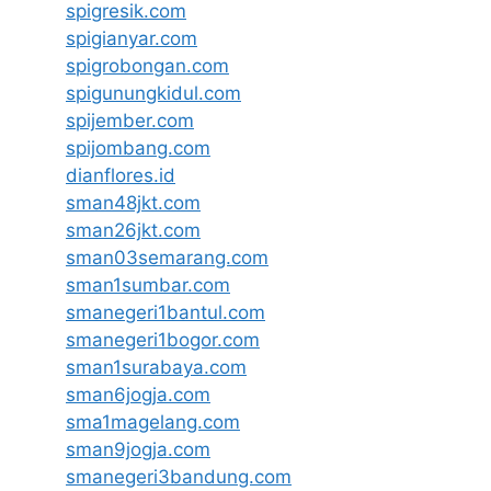
spigresik.com
spigianyar.com
spigrobongan.com
spigunungkidul.com
spijember.com
spijombang.com
dianflores.id
sman48jkt.com
sman26jkt.com
sman03semarang.com
sman1sumbar.com
smanegeri1bantul.com
smanegeri1bogor.com
sman1surabaya.com
sman6jogja.com
sma1magelang.com
sman9jogja.com
smanegeri3bandung.com