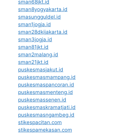
sman68jkt.id
sman8yogyakarta.id
smasungguldel.id
sman1jogja.id
sman28dkijakarta.id
sman3jogja.id
sman81jkt.id
sman2malang.id
sman21jkt.id
puskesmasjakut.id
puskesmasmampang.id
puskesmaspancoran.id
puskesmasmenteng.id
puskesmassenen.id
puskesmaskramatjati.id
puskesmasngambeg.id
stikespacitan.com
stikespamekasan.com