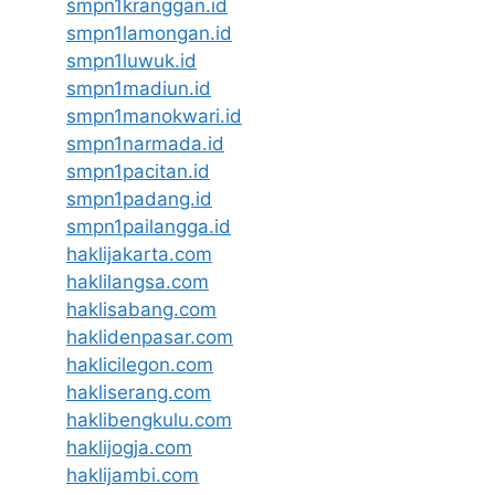
smpn1kranggan.id
smpn1lamongan.id
smpn1luwuk.id
smpn1madiun.id
smpn1manokwari.id
smpn1narmada.id
smpn1pacitan.id
smpn1padang.id
smpn1pailangga.id
haklijakarta.com
haklilangsa.com
haklisabang.com
haklidenpasar.com
haklicilegon.com
hakliserang.com
haklibengkulu.com
haklijogja.com
haklijambi.com