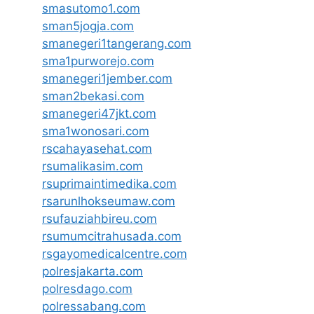
smasutomo1.com
sman5jogja.com
smanegeri1tangerang.com
sma1purworejo.com
smanegeri1jember.com
sman2bekasi.com
smanegeri47jkt.com
sma1wonosari.com
rscahayasehat.com
rsumalikasim.com
rsuprimaintimedika.com
rsarunlhokseumaw.com
rsufauziahbireu.com
rsumumcitrahusada.com
rsgayomedicalcentre.com
polresjakarta.com
polresdago.com
polressabang.com