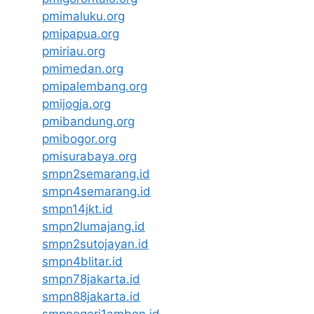
pmimaluku.org
pmipapua.org
pmiriau.org
pmimedan.org
pmipalembang.org
pmijogja.org
pmibandung.org
pmibogor.org
pmisurabaya.org
smpn2semarang.id
smpn4semarang.id
smpn14jkt.id
smpn2lumajang.id
smpn2sutojayan.id
smpn4blitar.id
smpn78jakarta.id
smpn88jakarta.id