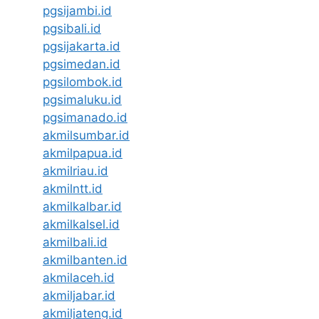
pgsijambi.id
pgsibali.id
pgsijakarta.id
pgsimedan.id
pgsilombok.id
pgsimaluku.id
pgsimanado.id
akmilsumbar.id
akmilpapua.id
akmilriau.id
akmilntt.id
akmilkalbar.id
akmilkalsel.id
akmilbali.id
akmilbanten.id
akmilaceh.id
akmiljabar.id
akmiljateng.id