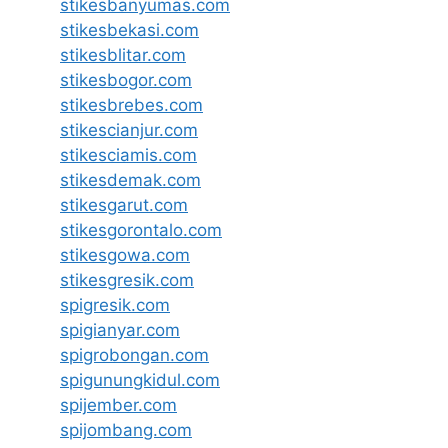
stikesbanyumas.com
stikesbekasi.com
stikesblitar.com
stikesbogor.com
stikesbrebes.com
stikescianjur.com
stikesciamis.com
stikesdemak.com
stikesgarut.com
stikesgorontalo.com
stikesgowa.com
stikesgresik.com
spigresik.com
spigianyar.com
spigrobongan.com
spigunungkidul.com
spijember.com
spijombang.com