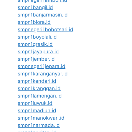
smpnegeri1ambon.id
smpn1bangil.id
smpn1banjarmasin.id
smpn1biora.id
smpnegeri1bobotsari.id
smpn1boyolali.id
smpn1gresik.id
smpn1jayapura.id
smpn1jember.id
smpnegeri1jepara.id
smpn1karanganyar.id
smpn1kendari.id
smpn1kranggan.id
smpn1lamongan.id
smpn1luwuk.id
smpn1madiun.id
smpn1manokwari.id
smpn1narmada.id