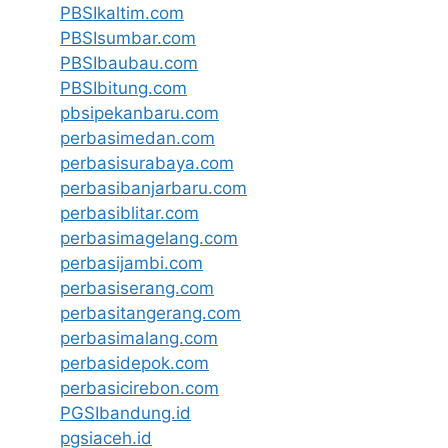
PBSIkaltim.com
PBSIsumbar.com
PBSIbaubau.com
PBSIbitung.com
pbsipekanbaru.com
perbasimedan.com
perbasisurabaya.com
perbasibanjarbaru.com
perbasiblitar.com
perbasimagelang.com
perbasijambi.com
perbasiserang.com
perbasitangerang.com
perbasimalang.com
perbasidepok.com
perbasicirebon.com
PGSIbandung.id
pgsiaceh.id