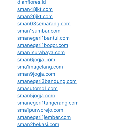
dianflores.id
sman48jkt.com
sman26jkt.com
sman03semarang.com
sman1sumbar.com
smanegeri1bantul.com
smanegeri1bogor.com
sman1surabaya.com
sman6jogja.com
sma1magelang.com
sman9jogja.com
smanegeri3bandung.com
smasutomo1.com
sman5jogja.com
smanegeri1tangerang.com
sma1purworejo.com
smanegeri1jember.com
sman2bekasi.com