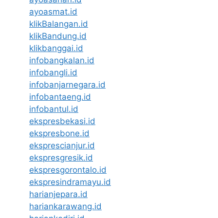
ayoasmat.id
klikBalangan.id
klikBandung.id
klikbanggai.id
infobangkalan.id
infobangli.id
infobanjarnegara.id
infobantaeng.id
infobantul.id
ekspresbekasi.id
ekspresbone.id
eksprescianjur.id
ekspresgresik.id
ekspresgorontalo.id
ekspresindramayu.id
harianjepara.id
hariankarawang.id