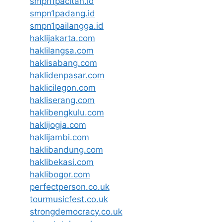
smpn1pacitan.id
smpn1padang.id
smpn1pailangga.id
haklijakarta.com
haklilangsa.com
haklisabang.com
haklidenpasar.com
haklicilegon.com
hakliserang.com
haklibengkulu.com
haklijogja.com
haklijambi.com
haklibandung.com
haklibekasi.com
haklibogor.com
perfectperson.co.uk
tourmusicfest.co.uk
strongdemocracy.co.uk