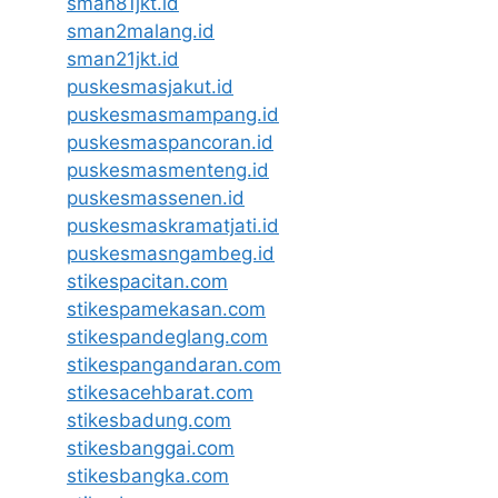
sman81jkt.id
sman2malang.id
sman21jkt.id
puskesmasjakut.id
puskesmasmampang.id
puskesmaspancoran.id
puskesmasmenteng.id
puskesmassenen.id
puskesmaskramatjati.id
puskesmasngambeg.id
stikespacitan.com
stikespamekasan.com
stikespandeglang.com
stikespangandaran.com
stikesacehbarat.com
stikesbadung.com
stikesbanggai.com
stikesbangka.com