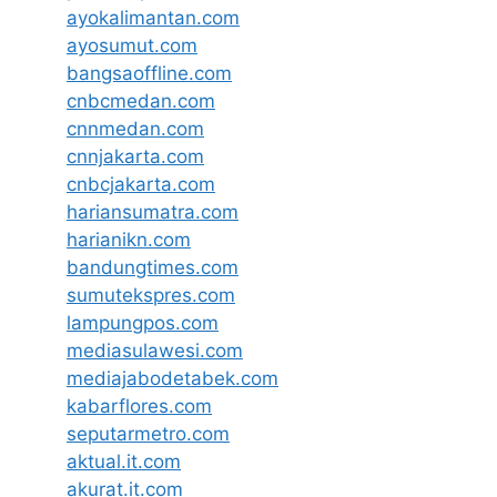
ayokalimantan.com
ayosumut.com
bangsaoffline.com
cnbcmedan.com
cnnmedan.com
cnnjakarta.com
cnbcjakarta.com
hariansumatra.com
harianikn.com
bandungtimes.com
sumutekspres.com
lampungpos.com
mediasulawesi.com
mediajabodetabek.com
kabarflores.com
seputarmetro.com
aktual.it.com
akurat.it.com