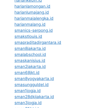
hariankediri.id
harianlamongan.id
harianlumajang.id
harianmajalengka.id
harianmalang.id
smanics-serpong.id
smakstlouis.id
smapraditadirgantara.id
sman8jakarta.id
smalabschool.id
smaskanisius.id
sman2jakarta.id
sman68jkt.id
sman8yogyakarta.id
smasungguldel.id
sman1jogja.id
sman28dkijakarta.id
sman3jogja.id