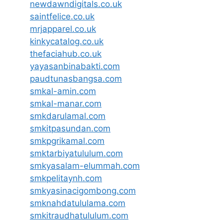
newdawndigitals.co.uk
saintfelice.co.uk
mrjapparel.co.uk
kinkycatalog.co.uk
thefaciahub.co.uk
yayasanbinabakti.com
paudtunasbangsa.com
smkal-amin.com
smkal-manar.com
smkdarulamal.com
smkitpasundan.com
smkpgrikamal.com
smktarbiyatululum.com
smkyasalam-elummah.com
smkpelitaynh.com
smkyasinacigombong.com
smknahdatululama.com
smkitraudhatululum.com