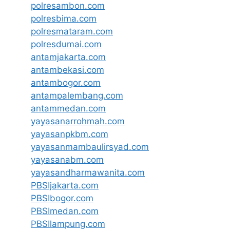
polresambon.com
polresbima.com
polresmataram.com
polresdumai.com
antamjakarta.com
antambekasi.com
antambogor.com
antampalembang.com
antammedan.com
yayasanarrohmah.com
yayasanpkbm.com
yayasanmambaulirsyad.com
yayasanabm.com
yayasandharmawanita.com
PBSIjakarta.com
PBSIbogor.com
PBSImedan.com
PBSIlampung.com