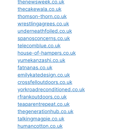
thenewsweek.co.uk
thecakewala.co.uk
thomson-thorn.co.uk
wrestlingagrees.co.uk
underneathfoiled.co.uk
spanosconcerns.co.uk
telecomblue.co.uk
house-of-hampers.co.uk
yumekanzashi.co.uk
fatnanas.co.uk
emilykatedesign.co.uk
crossfelloutdoors.co.uk
yorkroadreconditioned.co.uk
rfrankoutdoors.co.uk
teaparentrepeat.co.uk
thegenerationhub.co.uk
talkingmagpie.co.uk
humancotton.co.uk