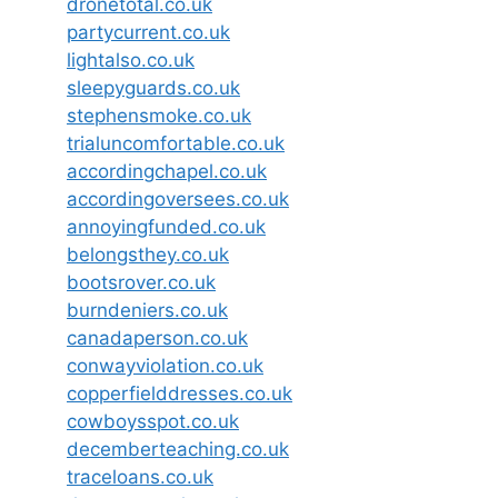
dronetotal.co.uk
partycurrent.co.uk
lightalso.co.uk
sleepyguards.co.uk
stephensmoke.co.uk
trialuncomfortable.co.uk
accordingchapel.co.uk
accordingoversees.co.uk
annoyingfunded.co.uk
belongsthey.co.uk
bootsrover.co.uk
burndeniers.co.uk
canadaperson.co.uk
conwayviolation.co.uk
copperfielddresses.co.uk
cowboysspot.co.uk
decemberteaching.co.uk
traceloans.co.uk