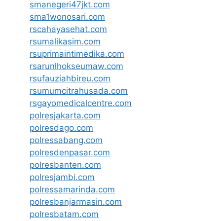
smanegeri47jkt.com
sma1wonosari.com
rscahayasehat.com
rsumalikasim.com
rsuprimaintimedika.com
rsarunlhokseumaw.com
rsufauziahbireu.com
rsumumcitrahusada.com
rsgayomedicalcentre.com
polresjakarta.com
polresdago.com
polressabang.com
polresdenpasar.com
polresbanten.com
polresjambi.com
polressamarinda.com
polresbanjarmasin.com
polresbatam.com