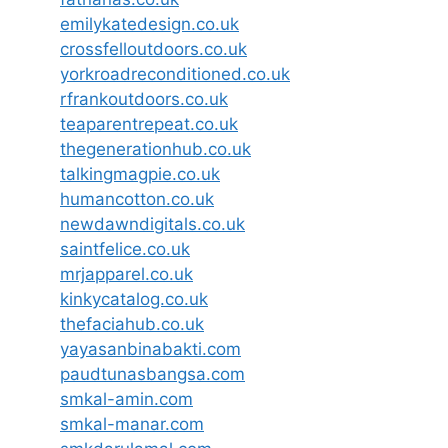
emilykatedesign.co.uk
crossfelloutdoors.co.uk
yorkroadreconditioned.co.uk
rfrankoutdoors.co.uk
teaparentrepeat.co.uk
thegenerationhub.co.uk
talkingmagpie.co.uk
humancotton.co.uk
newdawndigitals.co.uk
saintfelice.co.uk
mrjapparel.co.uk
kinkycatalog.co.uk
thefaciahub.co.uk
yayasanbinabakti.com
paudtunasbangsa.com
smkal-amin.com
smkal-manar.com