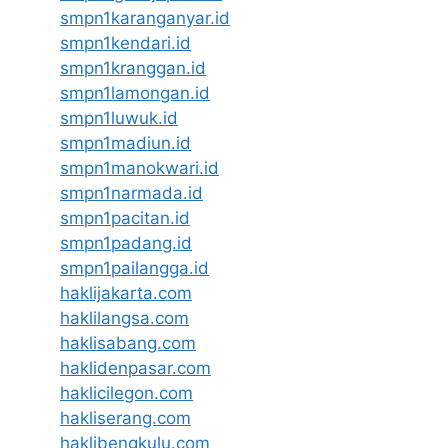
smpn1karanganyar.id
smpn1kendari.id
smpn1kranggan.id
smpn1lamongan.id
smpn1luwuk.id
smpn1madiun.id
smpn1manokwari.id
smpn1narmada.id
smpn1pacitan.id
smpn1padang.id
smpn1pailangga.id
haklijakarta.com
haklilangsa.com
haklisabang.com
haklidenpasar.com
haklicilegon.com
hakliserang.com
haklibengkulu.com