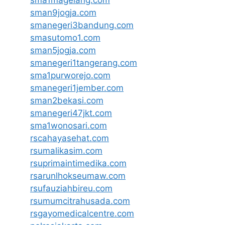
sma1magelang.com
sman9jogja.com
smanegeri3bandung.com
smasutomo1.com
sman5jogja.com
smanegeri1tangerang.com
sma1purworejo.com
smanegeri1jember.com
sman2bekasi.com
smanegeri47jkt.com
sma1wonosari.com
rscahayasehat.com
rsumalikasim.com
rsuprimaintimedika.com
rsarunlhokseumaw.com
rsufauziahbireu.com
rsumumcitrahusada.com
rsgayomedicalcentre.com