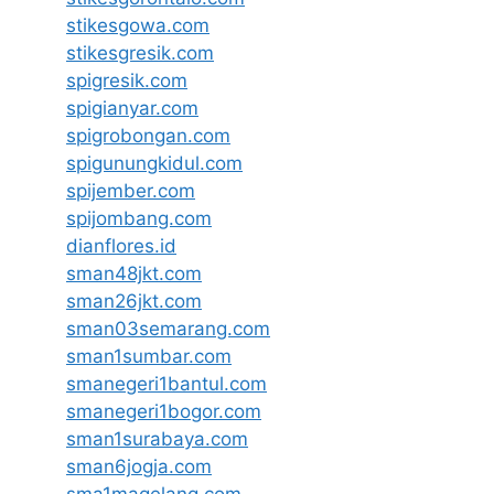
stikesgowa.com
stikesgresik.com
spigresik.com
spigianyar.com
spigrobongan.com
spigunungkidul.com
spijember.com
spijombang.com
dianflores.id
sman48jkt.com
sman26jkt.com
sman03semarang.com
sman1sumbar.com
smanegeri1bantul.com
smanegeri1bogor.com
sman1surabaya.com
sman6jogja.com