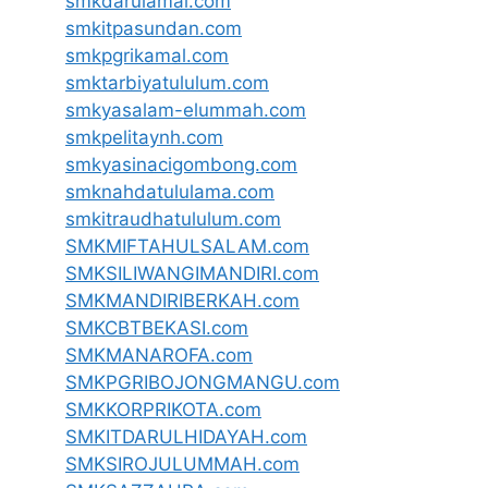
smkdarulamal.com
smkitpasundan.com
smkpgrikamal.com
smktarbiyatululum.com
smkyasalam-elummah.com
smkpelitaynh.com
smkyasinacigombong.com
smknahdatululama.com
smkitraudhatululum.com
SMKMIFTAHULSALAM.com
SMKSILIWANGIMANDIRI.com
SMKMANDIRIBERKAH.com
SMKCBTBEKASI.com
SMKMANAROFA.com
SMKPGRIBOJONGMANGU.com
SMKKORPRIKOTA.com
SMKITDARULHIDAYAH.com
SMKSIROJULUMMAH.com