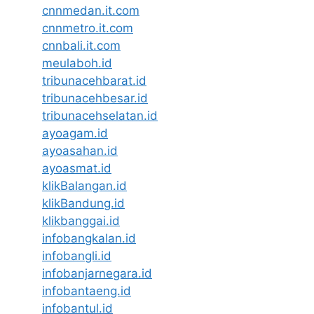
cnnmedan.it.com
cnnmetro.it.com
cnnbali.it.com
meulaboh.id
tribunacehbarat.id
tribunacehbesar.id
tribunacehselatan.id
ayoagam.id
ayoasahan.id
ayoasmat.id
klikBalangan.id
klikBandung.id
klikbanggai.id
infobangkalan.id
infobangli.id
infobanjarnegara.id
infobantaeng.id
infobantul.id