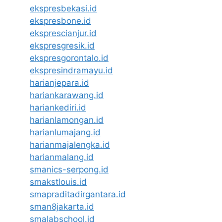
ekspresbekasi.id
ekspresbone.id
eksprescianjur.id
ekspresgresik.id
ekspresgorontalo.id
ekspresindramayu.id
harianjepara.id
hariankarawang.id
hariankediri.id
harianlamongan.id
harianlumajang.id
harianmajalengka.id
harianmalang.id
smanics-serpong.id
smakstlouis.id
smapraditadirgantara.id
sman8jakarta.id
smalabschool.id