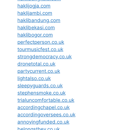
haklijogja.com
haklijambi.com
haklibandung.com
haklibekasi.com
haklibogor.com
perfectperson.co.uk
tourmusicfest.co.uk
strongdemocracy.co.uk
dronetotal.co.uk
partycurrent.co.uk
lightalso.co.uk
sleepyguards.co.uk
stephensmoke.co.uk
trialuncomfortable.co.uk
accordingchapel.co.uk
accordingoversees.co.uk
annoyingfunded.co.uk
belongsthey.co.uk