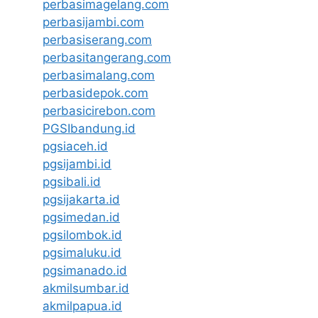
perbasimagelang.com
perbasijambi.com
perbasiserang.com
perbasitangerang.com
perbasimalang.com
perbasidepok.com
perbasicirebon.com
PGSIbandung.id
pgsiaceh.id
pgsijambi.id
pgsibali.id
pgsijakarta.id
pgsimedan.id
pgsilombok.id
pgsimaluku.id
pgsimanado.id
akmilsumbar.id
akmilpapua.id