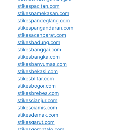
stikespacitan.com
stikespamekasan.com
stikespandeglang.com
stikespangandaran.com
stikesacehbarat.com
stikesbadung.com
stikesbanggai.com
stikesbangka.com
stikesbanyumas.com
stikesbekasi.com
stikesblitar.com
stikesbogor.com
stikesbrebes.com
stikescianjur.com
stikesciamis.com
stikesdemak.com
stikesgarut.com
stikesgorontalo.com