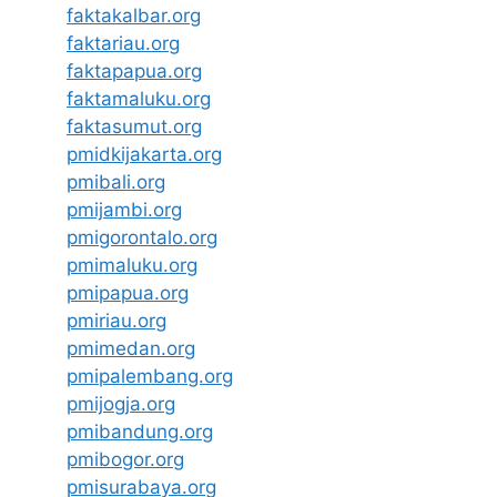
faktakalbar.org
faktariau.org
faktapapua.org
faktamaluku.org
faktasumut.org
pmidkijakarta.org
pmibali.org
pmijambi.org
pmigorontalo.org
pmimaluku.org
pmipapua.org
pmiriau.org
pmimedan.org
pmipalembang.org
pmijogja.org
pmibandung.org
pmibogor.org
pmisurabaya.org