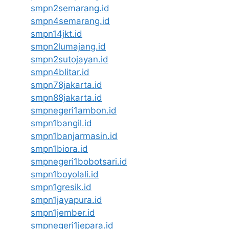
smpn2semarang.id
smpn4semarang.id
smpn14jkt.id
smpn2lumajang.id
smpn2sutojayan.id
smpn4blitar.id
smpn78jakarta.id
smpn88jakarta.id
smpnegeri1ambon.id
smpn1bangil.id
smpn1banjarmasin.id
smpn1biora.id
smpnegeri1bobotsari.id
smpn1boyolali.id
smpn1gresik.id
smpn1jayapura.id
smpn1jember.id
smpnegeri1jepara.id