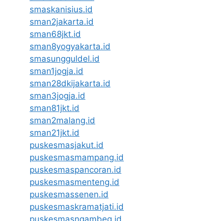
smaskanisius.id
sman2jakarta.id
sman68jkt.id
sman8yogyakarta.id
smasungguldel.id
sman1jogja.id
sman28dkijakarta.id
sman3jogja.id
sman81jkt.id
sman2malang.id
sman21jkt.id
puskesmasjakut.id
puskesmasmampang.id
puskesmaspancoran.id
puskesmasmenteng.id
puskesmassenen.id
puskesmaskramatjati.id
puskesmasngambeg.id