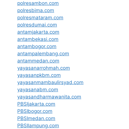
polresambon.com
polresbima.com
polresmataram.com
polresdumai.com
antamjakarta.com
antambekasi.com
antambogor.com
antampalembang.com
antammedan.com
yayasanarrohmah.com
yayasanpkbm.com
yayasanmambaulirsyad.com
yayasanabm.com
yayasandharmawanita.com
PBSIjakarta.com
PBSIbogor.com
PBSImedan.com
PBSIlampung.com