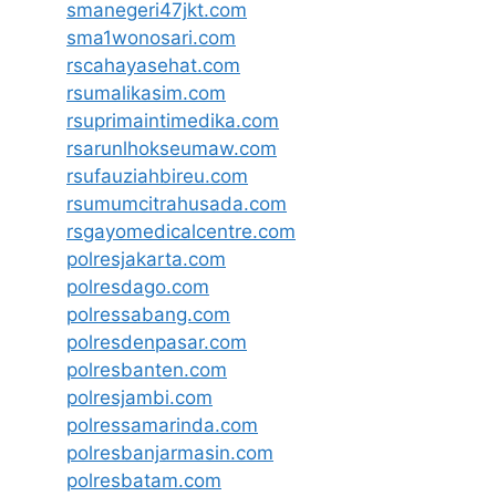
smanegeri47jkt.com
sma1wonosari.com
rscahayasehat.com
rsumalikasim.com
rsuprimaintimedika.com
rsarunlhokseumaw.com
rsufauziahbireu.com
rsumumcitrahusada.com
rsgayomedicalcentre.com
polresjakarta.com
polresdago.com
polressabang.com
polresdenpasar.com
polresbanten.com
polresjambi.com
polressamarinda.com
polresbanjarmasin.com
polresbatam.com