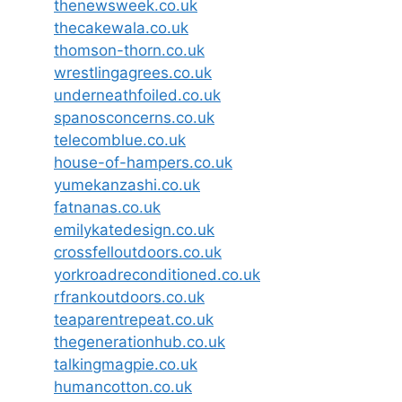
thenewsweek.co.uk
thecakewala.co.uk
thomson-thorn.co.uk
wrestlingagrees.co.uk
underneathfoiled.co.uk
spanosconcerns.co.uk
telecomblue.co.uk
house-of-hampers.co.uk
yumekanzashi.co.uk
fatnanas.co.uk
emilykatedesign.co.uk
crossfelloutdoors.co.uk
yorkroadreconditioned.co.uk
rfrankoutdoors.co.uk
teaparentrepeat.co.uk
thegenerationhub.co.uk
talkingmagpie.co.uk
humancotton.co.uk