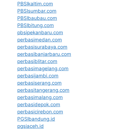
PBSIkaltim.com
PBSIsumbar.com
PBSIbaubau.com
PBSIbitung.com
pbsipekanbaru.com
perbasimedan.com
perbasisurabaya.com
perbasibanjarbaru.com
perbasiblitar.com
perbasimagelang.com
perbasijambi.com
perbasiserang.com
perbasitangerang.com
perbasimalang.com
perbasidepok.com
perbasicirebon.com
PGSIbandung.id
pgsiaceh.id