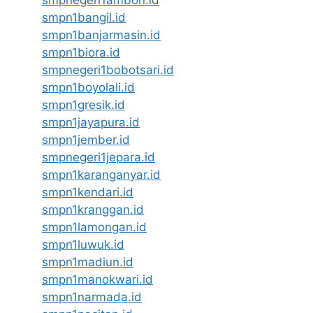
smpnegeri1ambon.id
smpn1bangil.id
smpn1banjarmasin.id
smpn1biora.id
smpnegeri1bobotsari.id
smpn1boyolali.id
smpn1gresik.id
smpn1jayapura.id
smpn1jember.id
smpnegeri1jepara.id
smpn1karanganyar.id
smpn1kendari.id
smpn1kranggan.id
smpn1lamongan.id
smpn1luwuk.id
smpn1madiun.id
smpn1manokwari.id
smpn1narmada.id