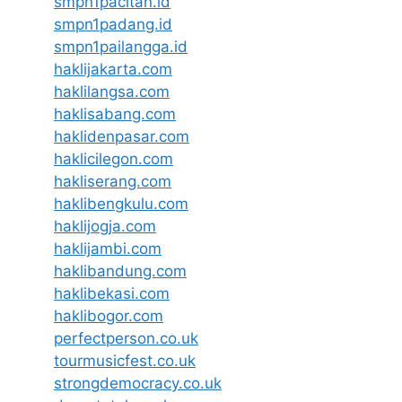
smpn1pacitan.id
smpn1padang.id
smpn1pailangga.id
haklijakarta.com
haklilangsa.com
haklisabang.com
haklidenpasar.com
haklicilegon.com
hakliserang.com
haklibengkulu.com
haklijogja.com
haklijambi.com
haklibandung.com
haklibekasi.com
haklibogor.com
perfectperson.co.uk
tourmusicfest.co.uk
strongdemocracy.co.uk