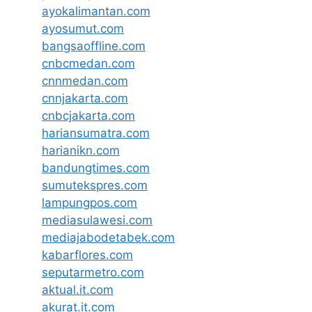
ayokalimantan.com
ayosumut.com
bangsaoffline.com
cnbcmedan.com
cnnmedan.com
cnnjakarta.com
cnbcjakarta.com
hariansumatra.com
harianikn.com
bandungtimes.com
sumutekspres.com
lampungpos.com
mediasulawesi.com
mediajabodetabek.com
kabarflores.com
seputarmetro.com
aktual.it.com
akurat.it.com