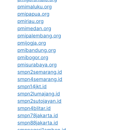
pmimaluku.org
pmipapua.org
pmiriau.org
pmimedan.org
pmipalembang.org
pmijogja.org
pmibandung.org
pmibogor.org
pmisurabaya.org
smpn2semarang.id
smpn4semarang.id
smpn14jkt.id
smpn2lumajang.id
smpn2sutojayan.id
smpn4blitar.id
smpn78jakarta.id
smpn88jakarta.id