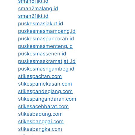
sman81jkt.id
sman2malang.id
sman21jkt.id
puskesmasjakut.id
puskesmasmampang.id
puskesmaspancoran.id
puskesmasmenteng.id
puskesmassenen.id
puskesmaskramatjati.id
puskesmasngambeg.id
stikespacitan.com
stikespamekasan.com
stikespandeglang.com
stikespangandaran.com
stikesacehbarat.com
stikesbadung.com
stikesbanggai.com
stikesbangka.com