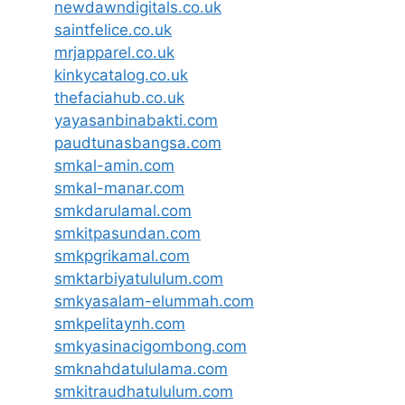
newdawndigitals.co.uk
saintfelice.co.uk
mrjapparel.co.uk
kinkycatalog.co.uk
thefaciahub.co.uk
yayasanbinabakti.com
paudtunasbangsa.com
smkal-amin.com
smkal-manar.com
smkdarulamal.com
smkitpasundan.com
smkpgrikamal.com
smktarbiyatululum.com
smkyasalam-elummah.com
smkpelitaynh.com
smkyasinacigombong.com
smknahdatululama.com
smkitraudhatululum.com