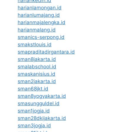
hariankediri.id
harianlamongan.id
harianlumajang.id
harianmajalengka.id
harianmalang.id
smanics-serpong.id
smakstlouis.id
smapraditadirgantara.id
sman8jakarta.id
smalabschool.id
smaskanisius.id
sman2jakarta.id
sman68jkt.id
sman8yogyakarta.id
smasungguldel.id
sman1jogja.id
sman28dkijakarta.id
sman3jogja.id