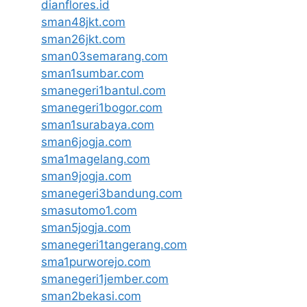
dianflores.id
sman48jkt.com
sman26jkt.com
sman03semarang.com
sman1sumbar.com
smanegeri1bantul.com
smanegeri1bogor.com
sman1surabaya.com
sman6jogja.com
sma1magelang.com
sman9jogja.com
smanegeri3bandung.com
smasutomo1.com
sman5jogja.com
smanegeri1tangerang.com
sma1purworejo.com
smanegeri1jember.com
sman2bekasi.com