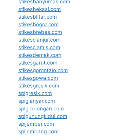
stikesbanyumas.com
stikesbekasi.com
stikesblitar.com
stikesbogor.com
stikesbrebes.com
stikescianjur.com
stikesciamis.com
stikesdemak.com
stikesgarut.com
stikesgorontalo.com
stikesgowa.com
stikesgresik.com
spigresik.com
spigianyar.com
spigrobongan.com
spigunungkidul.com
spijember.com
spijombang.com