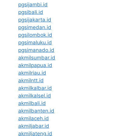
pgsijambi.id
pgsibali.id
pgsijakarta.id
pgsimedan.id
pgsilombok.id
pgsimaluku.id
pgsimanado.id
akmilsumbar.id
akmilpapua.id
akmilriau.id
akmilntt.id
akmilkalbar.id
akmilkalsel.id
akmilbali.id
akmilbanten.id
akmilaceh.id
akmiljabar.id
akmiljateng.id