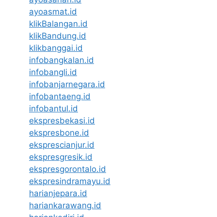
ayoasmat.id
klikBalangan.id
klikBandung.id
klikbanggai.id
infobangkalan.id
infobangli.id
infobanjarnegara.id
infobantaeng.id
infobantul.id
ekspresbekasi.id
ekspresbone.id
eksprescianjur.id
ekspresgresik.id
ekspresgorontalo.id
ekspresindramayu.id
harianjepara.id
hariankarawang.id