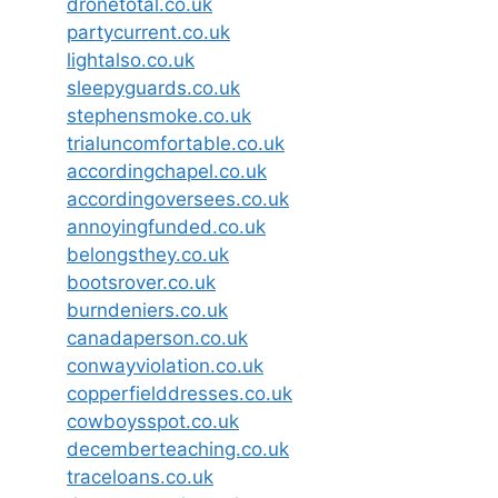
dronetotal.co.uk
partycurrent.co.uk
lightalso.co.uk
sleepyguards.co.uk
stephensmoke.co.uk
trialuncomfortable.co.uk
accordingchapel.co.uk
accordingoversees.co.uk
annoyingfunded.co.uk
belongsthey.co.uk
bootsrover.co.uk
burndeniers.co.uk
canadaperson.co.uk
conwayviolation.co.uk
copperfielddresses.co.uk
cowboysspot.co.uk
decemberteaching.co.uk
traceloans.co.uk