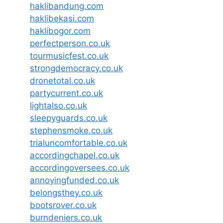
haklibandung.com
haklibekasi.com
haklibogor.com
perfectperson.co.uk
tourmusicfest.co.uk
strongdemocracy.co.uk
dronetotal.co.uk
partycurrent.co.uk
lightalso.co.uk
sleepyguards.co.uk
stephensmoke.co.uk
trialuncomfortable.co.uk
accordingchapel.co.uk
accordingoversees.co.uk
annoyingfunded.co.uk
belongsthey.co.uk
bootsrover.co.uk
burndeniers.co.uk