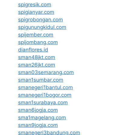
spigresik.com
spigianyar.com
spigrobongan.com
spigunungkidul.com
spijember.com
spijombang.com
dianflores.id
sman48jkt.com
sman26jkt.com
sman03semarang.com
sman1sumbar.com
smanegeri1bantul.com
smanegeri1bogor.com
sman1surabaya.com
sman6jogja.com
sma1magelang.com
sman9jogja.com
smanegeri3bandung.com