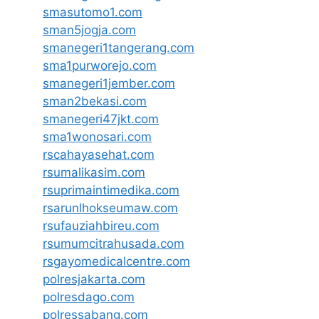
smasutomo1.com
sman5jogja.com
smanegeri1tangerang.com
sma1purworejo.com
smanegeri1jember.com
sman2bekasi.com
smanegeri47jkt.com
sma1wonosari.com
rscahayasehat.com
rsumalikasim.com
rsuprimaintimedika.com
rsarunlhokseumaw.com
rsufauziahbireu.com
rsumumcitrahusada.com
rsgayomedicalcentre.com
polresjakarta.com
polresdago.com
polressabang.com