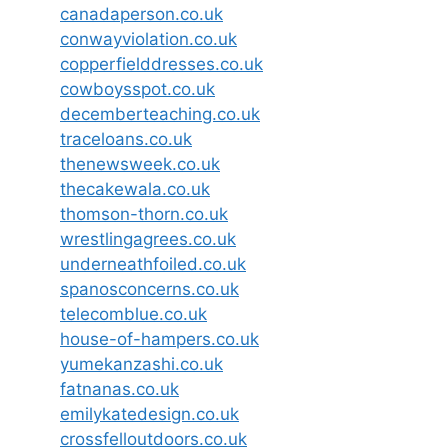
canadaperson.co.uk
conwayviolation.co.uk
copperfielddresses.co.uk
cowboysspot.co.uk
decemberteaching.co.uk
traceloans.co.uk
thenewsweek.co.uk
thecakewala.co.uk
thomson-thorn.co.uk
wrestlingagrees.co.uk
underneathfoiled.co.uk
spanosconcerns.co.uk
telecomblue.co.uk
house-of-hampers.co.uk
yumekanzashi.co.uk
fatnanas.co.uk
emilykatedesign.co.uk
crossfelloutdoors.co.uk