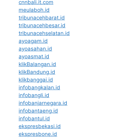
cnnbali.it.com
meulaboh.id
tribunacehbarat.id
tribunacehbesar.id
tribunacehselatan.id
ayoagam.id
ayoasahan.id
ayoasmat.id
klikBalangan.id
klikBandung.id
klikbanggai.id
infobangkalan.id
infobangli.id
infobanjarnegara.id
infobantaeng.id
infobantul.id
ekspresbekasi.id
ekspresbone.id