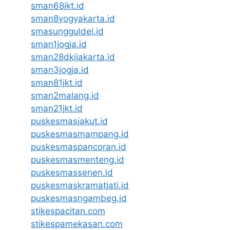
sman68jkt.id
sman8yogyakarta.id
smasungguldel.id
sman1jogja.id
sman28dkijakarta.id
sman3jogja.id
sman81jkt.id
sman2malang.id
sman21jkt.id
puskesmasjakut.id
puskesmasmampang.id
puskesmaspancoran.id
puskesmasmenteng.id
puskesmassenen.id
puskesmaskramatjati.id
puskesmasngambeg.id
stikespacitan.com
stikespamekasan.com