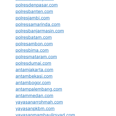
polresdenpasar.com
polresbanten.com
polresjambi.com
polressamarinda.com
polresbanjarmasin.com
polresbatam.com
polresambon.com
polresbima.com
polresmataram.com
polresdumai.com
antamjakarta.com
antambekasi.com
antambogor.com
antampalembang.com
antammedan.com
yayasanarrohmah.com
yayasanpkbm.com
yayasanmambaulirsyad.com