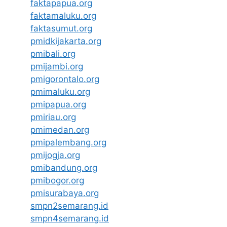
faktapapua.org
faktamaluku.org
faktasumut.org
pmidkijakarta.org
pmibali.org
pmijambi.org
pmigorontalo.org
pmimaluku.org
pmipapua.org
pmiriau.org
pmimedan.org
pmipalembang.org
pmijogja.org
pmibandung.org
pmibogor.org
pmisurabaya.org
smpn2semarang.id
smpn4semarang.id