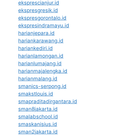
eksprescianjur.id
ekspresgresik.id
ekspresgorontalo.id
ekspresindramayu.id
harianjepara.id
hariankarawang.id
hariankediri.id
harianlamongan.id
harianlumajang.id
harianmajalengka.id
harianmalang.id
smanics-serpong.id
smakstlouis.id
smapraditadirgantara.id
sman8jakarta.id
smalabschool.id
smaskanisius.id
sman2jakarta.id