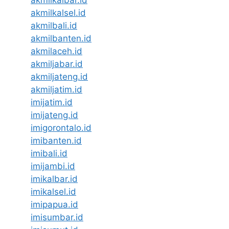
akmilkalsel.id
akmilbali.id
akmilbanten.id
akmilaceh.id
akmiljabar.id
akmiljateng.id
akmiljatim.id
imijatim.id
imijateng.id
imigorontalo.id
imibanten.id
imibali.id
imijambi.id
imikalbar.id
imikalsel.id
imipapua.id
imisumbar.id