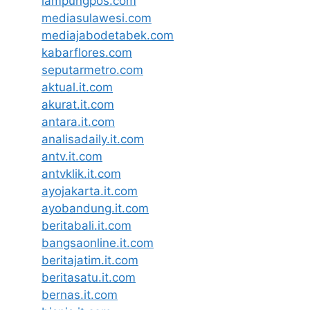
lampungpos.com
mediasulawesi.com
mediajabodetabek.com
kabarflores.com
seputarmetro.com
aktual.it.com
akurat.it.com
antara.it.com
analisadaily.it.com
antv.it.com
antvklik.it.com
ayojakarta.it.com
ayobandung.it.com
beritabali.it.com
bangsaonline.it.com
beritajatim.it.com
beritasatu.it.com
bernas.it.com