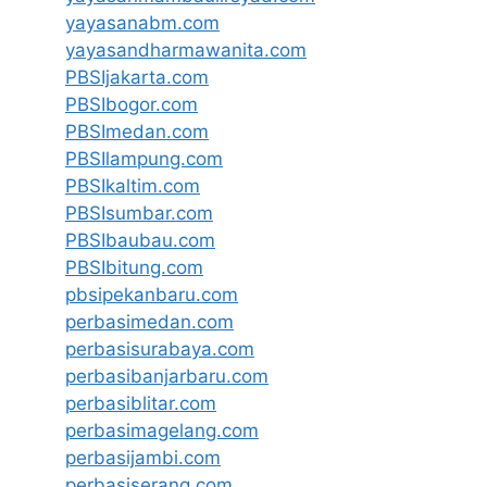
yayasanabm.com
yayasandharmawanita.com
PBSIjakarta.com
PBSIbogor.com
PBSImedan.com
PBSIlampung.com
PBSIkaltim.com
PBSIsumbar.com
PBSIbaubau.com
PBSIbitung.com
pbsipekanbaru.com
perbasimedan.com
perbasisurabaya.com
perbasibanjarbaru.com
perbasiblitar.com
perbasimagelang.com
perbasijambi.com
perbasiserang.com