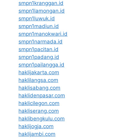
smpn1kranggan.id
smpn1lamongan.id
smpn1luwuk.id
smpn1madiun.id
smpn1manokwari.id
smpn1narmada.id
smpn1pacitan.id
smpn1padang.id
smpn1pailangga.id
haklijakarta.com
haklilangsa.com
haklisabang.com
haklidenpasar.com
haklicilegon.com
hakliserang.com
haklibengkulu.com
haklijogja.com
haklijambi.com