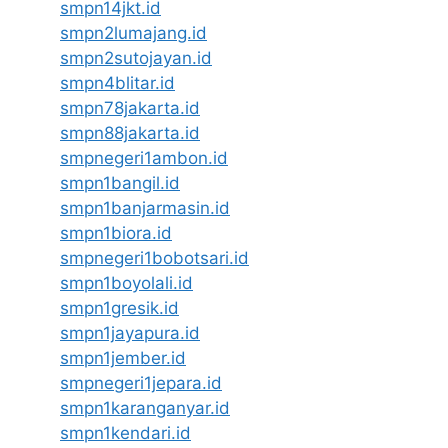
smpn14jkt.id
smpn2lumajang.id
smpn2sutojayan.id
smpn4blitar.id
smpn78jakarta.id
smpn88jakarta.id
smpnegeri1ambon.id
smpn1bangil.id
smpn1banjarmasin.id
smpn1biora.id
smpnegeri1bobotsari.id
smpn1boyolali.id
smpn1gresik.id
smpn1jayapura.id
smpn1jember.id
smpnegeri1jepara.id
smpn1karanganyar.id
smpn1kendari.id