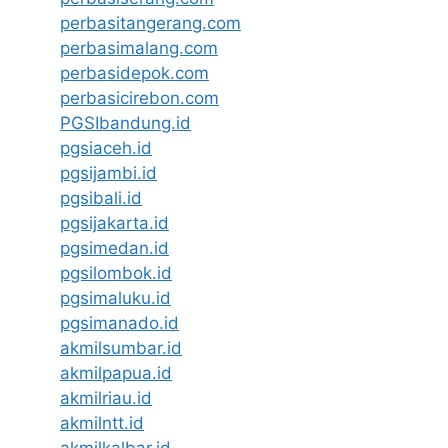
perbasitangerang.com
perbasimalang.com
perbasidepok.com
perbasicirebon.com
PGSIbandung.id
pgsiaceh.id
pgsijambi.id
pgsibali.id
pgsijakarta.id
pgsimedan.id
pgsilombok.id
pgsimaluku.id
pgsimanado.id
akmilsumbar.id
akmilpapua.id
akmilriau.id
akmilntt.id
akmilkalbar.id