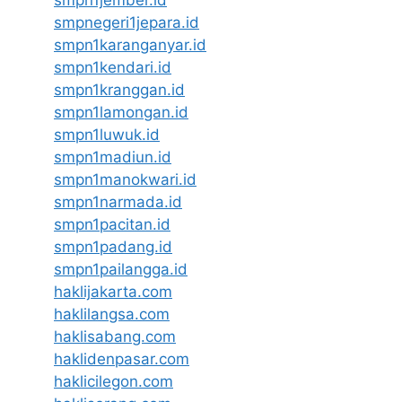
smpn1jember.id
smpnegeri1jepara.id
smpn1karanganyar.id
smpn1kendari.id
smpn1kranggan.id
smpn1lamongan.id
smpn1luwuk.id
smpn1madiun.id
smpn1manokwari.id
smpn1narmada.id
smpn1pacitan.id
smpn1padang.id
smpn1pailangga.id
haklijakarta.com
haklilangsa.com
haklisabang.com
haklidenpasar.com
haklicilegon.com