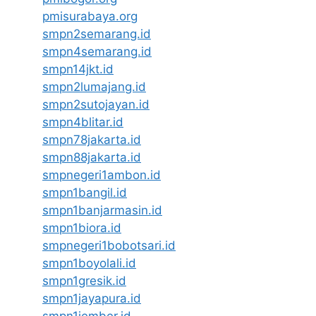
pmisurabaya.org
smpn2semarang.id
smpn4semarang.id
smpn14jkt.id
smpn2lumajang.id
smpn2sutojayan.id
smpn4blitar.id
smpn78jakarta.id
smpn88jakarta.id
smpnegeri1ambon.id
smpn1bangil.id
smpn1banjarmasin.id
smpn1biora.id
smpnegeri1bobotsari.id
smpn1boyolali.id
smpn1gresik.id
smpn1jayapura.id