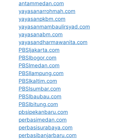
antammedan.com
yayasanarrohmah.com
yayasanpkbm.com
yayasanmambaulirsyad.com
yayasanabm.com
yayasandharmawanita.com
PBSIjakarta.com
PBSIbogor.com
PBSImedan.com
PBSIlampung.com
PBSIkaltim.com
PBSIsumbar.com
PBSIbaubau.com
PBSIbitung.com
pbsipekanbaru.com
perbasimedan.com
perbasisurabaya.com
perbasibanjarbaru.com