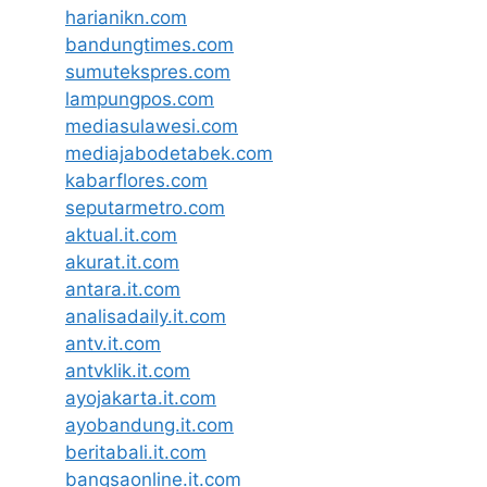
harianikn.com
bandungtimes.com
sumutekspres.com
lampungpos.com
mediasulawesi.com
mediajabodetabek.com
kabarflores.com
seputarmetro.com
aktual.it.com
akurat.it.com
antara.it.com
analisadaily.it.com
antv.it.com
antvklik.it.com
ayojakarta.it.com
ayobandung.it.com
beritabali.it.com
bangsaonline.it.com