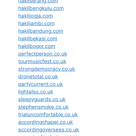
hakliserang.com
haklibengkulu.com
haklijogja.com
haklijambi.com
haklibandung.com
haklibekasi.com
haklibogor.com
perfectperson.co.uk
tourmusicfest.co.uk
strongdemocracy.co.uk
dronetotal.co.uk
partycurrent.co.uk
lightalso.co.uk
sleepyguards.co.uk
stephensmoke.co.uk
trialuncomfortable.co.uk
accordingchapel.co.uk
accordingoversees.co.uk