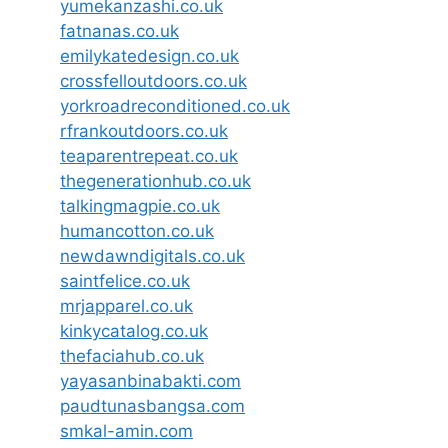
yumekanzashi.co.uk
fatnanas.co.uk
emilykatedesign.co.uk
crossfelloutdoors.co.uk
yorkroadreconditioned.co.uk
rfrankoutdoors.co.uk
teaparentrepeat.co.uk
thegenerationhub.co.uk
talkingmagpie.co.uk
humancotton.co.uk
newdawndigitals.co.uk
saintfelice.co.uk
mrjapparel.co.uk
kinkycatalog.co.uk
thefaciahub.co.uk
yayasanbinabakti.com
paudtunasbangsa.com
smkal-amin.com