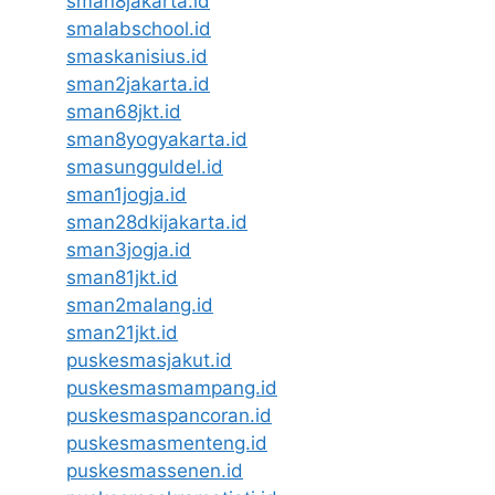
sman8jakarta.id
smalabschool.id
smaskanisius.id
sman2jakarta.id
sman68jkt.id
sman8yogyakarta.id
smasungguldel.id
sman1jogja.id
sman28dkijakarta.id
sman3jogja.id
sman81jkt.id
sman2malang.id
sman21jkt.id
puskesmasjakut.id
puskesmasmampang.id
puskesmaspancoran.id
puskesmasmenteng.id
puskesmassenen.id