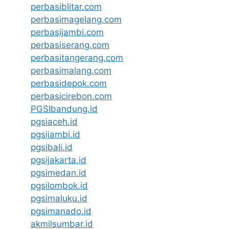
perbasiblitar.com
perbasimagelang.com
perbasijambi.com
perbasiserang.com
perbasitangerang.com
perbasimalang.com
perbasidepok.com
perbasicirebon.com
PGSIbandung.id
pgsiaceh.id
pgsijambi.id
pgsibali.id
pgsijakarta.id
pgsimedan.id
pgsilombok.id
pgsimaluku.id
pgsimanado.id
akmilsumbar.id