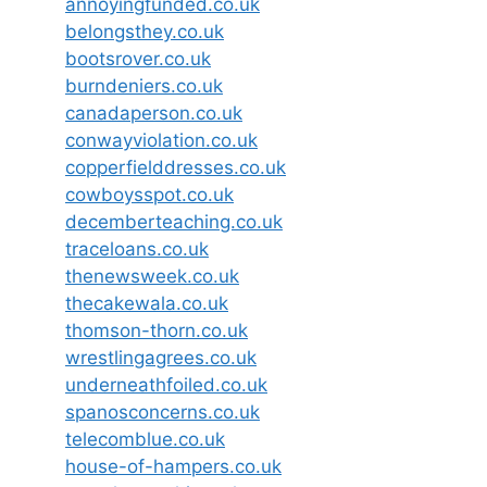
annoyingfunded.co.uk
belongsthey.co.uk
bootsrover.co.uk
burndeniers.co.uk
canadaperson.co.uk
conwayviolation.co.uk
copperfielddresses.co.uk
cowboysspot.co.uk
decemberteaching.co.uk
traceloans.co.uk
thenewsweek.co.uk
thecakewala.co.uk
thomson-thorn.co.uk
wrestlingagrees.co.uk
underneathfoiled.co.uk
spanosconcerns.co.uk
telecomblue.co.uk
house-of-hampers.co.uk