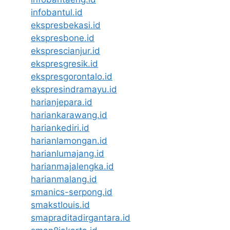
infobantul.id
ekspresbekasi.id
ekspresbone.id
eksprescianjur.id
ekspresgresik.id
ekspresgorontalo.id
ekspresindramayu.id
harianjepara.id
hariankarawang.id
hariankediri.id
harianlamongan.id
harianlumajang.id
harianmajalengka.id
harianmalang.id
smanics-serpong.id
smakstlouis.id
smapraditadirgantara.id