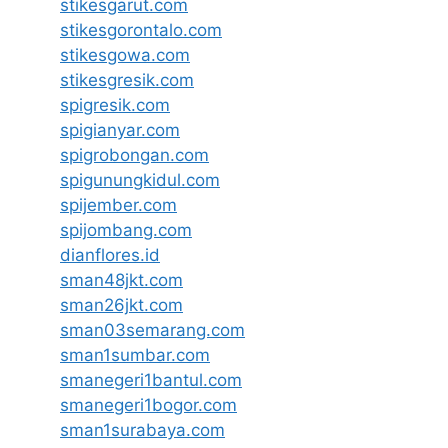
stikesgarut.com
stikesgorontalo.com
stikesgowa.com
stikesgresik.com
spigresik.com
spigianyar.com
spigrobongan.com
spigunungkidul.com
spijember.com
spijombang.com
dianflores.id
sman48jkt.com
sman26jkt.com
sman03semarang.com
sman1sumbar.com
smanegeri1bantul.com
smanegeri1bogor.com
sman1surabaya.com