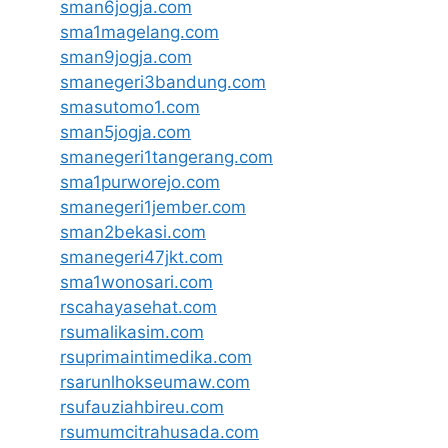
sman6jogja.com
sma1magelang.com
sman9jogja.com
smanegeri3bandung.com
smasutomo1.com
sman5jogja.com
smanegeri1tangerang.com
sma1purworejo.com
smanegeri1jember.com
sman2bekasi.com
smanegeri47jkt.com
sma1wonosari.com
rscahayasehat.com
rsumalikasim.com
rsuprimaintimedika.com
rsarunlhokseumaw.com
rsufauziahbireu.com
rsumumcitrahusada.com