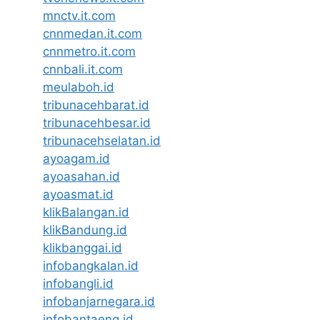
mnctv.it.com
cnnmedan.it.com
cnnmetro.it.com
cnnbali.it.com
meulaboh.id
tribunacehbarat.id
tribunacehbesar.id
tribunacehselatan.id
ayoagam.id
ayoasahan.id
ayoasmat.id
klikBalangan.id
klikBandung.id
klikbanggai.id
infobangkalan.id
infobangli.id
infobanjarnegara.id
infobantaeng.id