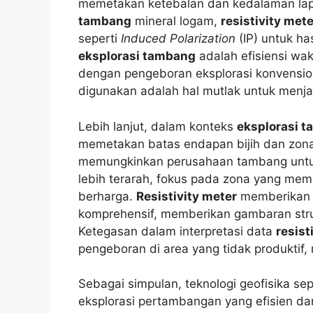
memetakan ketebalan dan kedalaman lap
tambang
mineral logam,
resistivity mete
seperti
Induced Polarization
(IP) untuk ha
eksplorasi tambang
adalah efisiensi wa
dengan pengeboran eksplorasi konvension
digunakan adalah hal mutlak untuk menja
Lebih lanjut, dalam konteks
eksplorasi 
memetakan batas endapan bijih dan zona
memungkinkan perusahaan tambang untu
lebih terarah, fokus pada zona yang memi
berharga.
Resistivity meter
memberikan p
komprehensif, memberikan gambaran str
Ketegasan dalam interpretasi data
resist
pengeboran di area yang tidak produktif,
Sebagai simpulan, teknologi geofisika se
eksplorasi pertambangan yang efisien da