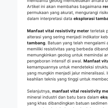
membantu geolog membedakan antara batua
Artikel ini akan membahas bagaimana
re
permukaan yang akurat, mengurangi risi
dalam interpretasi data
eksplorasi tamb
Manfaat vital
resistivity meter
terletak
alterasi yang sering menjadi indikator 
tambang
. Batuan yang telah mengalami al
memiliki resistivitas yang berbeda diban
memungkinkan geolog untuk memindai are
pengeboran intensif di awal.
Manfaat vit
kemampuannya untuk mendeteksi struktur
yang mungkin menjadi jalur mineralisasi. 
keahlian teknis yang tinggi untuk membeda
Selanjutnya,
manfaat vital
resistivity m
mineral industri dan batu bara dalam
eks
yang khas dibandingkan batuan sedimen 