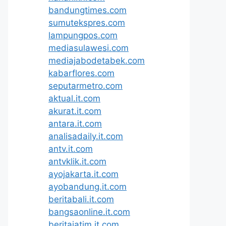
bandungtimes.com
sumutekspres.com
lampungpos.com
mediasulawesi.com
mediajabodetabek.com
kabarflores.com
seputarmetro.com
aktual.it.com
akurat.it.com
antara.it.com
analisadaily.it.com
antv.it.com
antvklik.it.com
ayojakarta.it.com
ayobandung.it.com
beritabali.it.com
bangsaonline.it.com
beritajatim.it.com