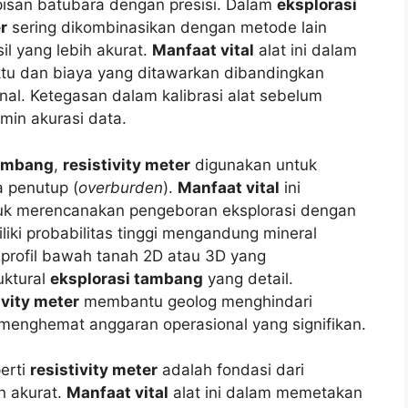
isan batubara dengan presisi. Dalam
eksplorasi
r
sering dikombinasikan dengan metode lain
sil yang lebih akurat.
Manfaat vital
alat ini dalam
ktu dan biaya yang ditawarkan dibandingkan
al. Ketegasan dalam kalibrasi alat sebelum
min akurasi data.
tambang
,
resistivity meter
digunakan untuk
 penutup (
overburden
).
Manfaat vital
ini
k merencanakan pengeboran eksplorasi dengan
liki probabilitas tinggi mengandung mineral
rofil bawah tanah 2D atau 3D yang
uktural
eksplorasi tambang
yang detail.
ivity meter
membantu geolog menghindari
 menghemat anggaran operasional yang signifikan.
perti
resistivity meter
adalah fondasi dari
n akurat.
Manfaat vital
alat ini dalam memetakan