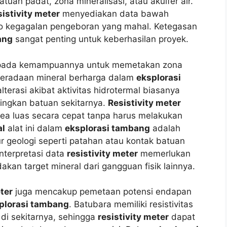
n padat, zona mineralisasi, atau akuifer air.
sistivity meter
menyediakan data bawah
ko kegagalan pengeboran yang mahal. Ketegasan
ang
sangat penting untuk keberhasilan proyek.
 pada kemampuannya untuk memetakan zona
keberadaan mineral berharga dalam
eksplorasi
terasi akibat aktivitas hidrotermal biasanya
dingkan batuan sekitarnya.
Resistivity meter
a luas secara cepat tanpa harus melakukan
al
alat ini dalam
eksplorasi tambang
adalah
 geologi seperti patahan atau kontak batuan
Interpretasi data
resistivity meter
memerlukan
kan target mineral dari gangguan fisik lainnya.
eter
juga mencakup pemetaan potensi endapan
plorasi tambang
. Batubara memiliki resistivitas
di sekitarnya, sehingga
resistivity meter
dapat