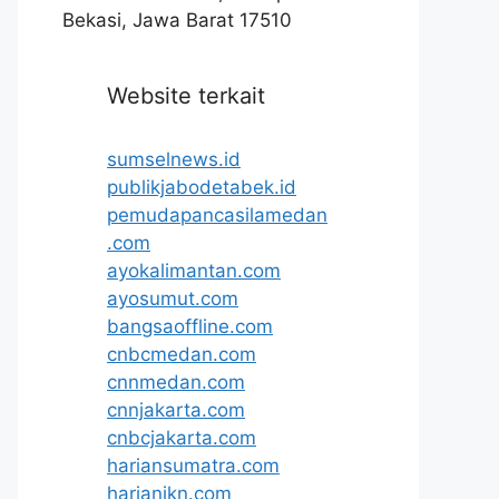
Bekasi, Jawa Barat 17510
Website terkait
sumselnews.id
publikjabodetabek.id
pemudapancasilamedan
.com
ayokalimantan.com
ayosumut.com
bangsaoffline.com
cnbcmedan.com
cnnmedan.com
cnnjakarta.com
cnbcjakarta.com
hariansumatra.com
harianikn.com