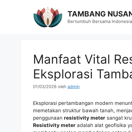
Langsung
ke
TAMBANG NUSA
isi
Bertumbuh Bersama Indonesia
Manfaat Vital Re
Eksplorasi Tamb
01/03/2026
oleh
admin
Eksplorasi pertambangan modern menuntut
memetakan struktur bawah tanah, menj
penggunaan
resistivity meter
sangat kru
Resistivity meter
adalah alat geofisika ya