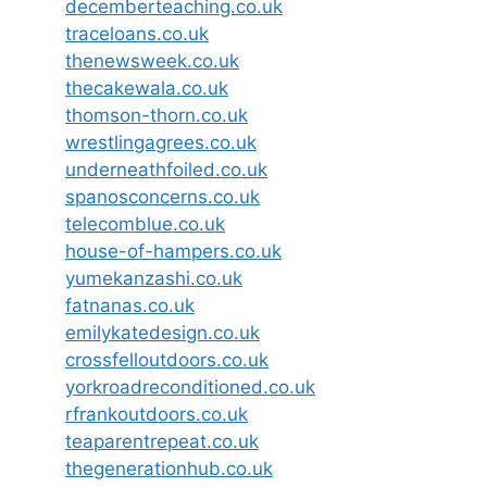
decemberteaching.co.uk
traceloans.co.uk
thenewsweek.co.uk
thecakewala.co.uk
thomson-thorn.co.uk
wrestlingagrees.co.uk
underneathfoiled.co.uk
spanosconcerns.co.uk
telecomblue.co.uk
house-of-hampers.co.uk
yumekanzashi.co.uk
fatnanas.co.uk
emilykatedesign.co.uk
crossfelloutdoors.co.uk
yorkroadreconditioned.co.uk
rfrankoutdoors.co.uk
teaparentrepeat.co.uk
thegenerationhub.co.uk