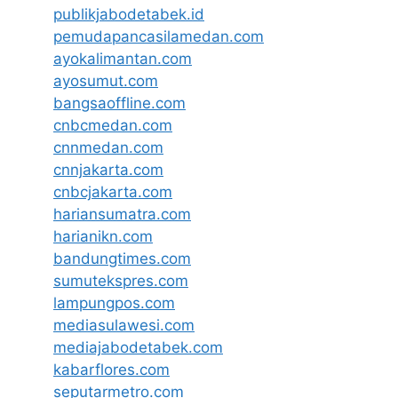
publikjabodetabek.id
pemudapancasilamedan.com
ayokalimantan.com
ayosumut.com
bangsaoffline.com
cnbcmedan.com
cnnmedan.com
cnnjakarta.com
cnbcjakarta.com
hariansumatra.com
harianikn.com
bandungtimes.com
sumutekspres.com
lampungpos.com
mediasulawesi.com
mediajabodetabek.com
kabarflores.com
seputarmetro.com