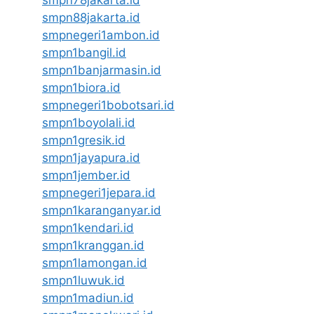
smpn78jakarta.id
smpn88jakarta.id
smpnegeri1ambon.id
smpn1bangil.id
smpn1banjarmasin.id
smpn1biora.id
smpnegeri1bobotsari.id
smpn1boyolali.id
smpn1gresik.id
smpn1jayapura.id
smpn1jember.id
smpnegeri1jepara.id
smpn1karanganyar.id
smpn1kendari.id
smpn1kranggan.id
smpn1lamongan.id
smpn1luwuk.id
smpn1madiun.id