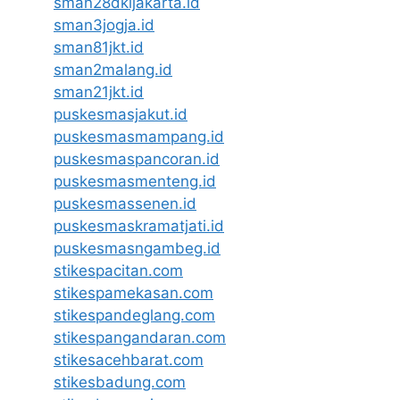
sman28dkijakarta.id
sman3jogja.id
sman81jkt.id
sman2malang.id
sman21jkt.id
puskesmasjakut.id
puskesmasmampang.id
puskesmaspancoran.id
puskesmasmenteng.id
puskesmassenen.id
puskesmaskramatjati.id
puskesmasngambeg.id
stikespacitan.com
stikespamekasan.com
stikespandeglang.com
stikespangandaran.com
stikesacehbarat.com
stikesbadung.com