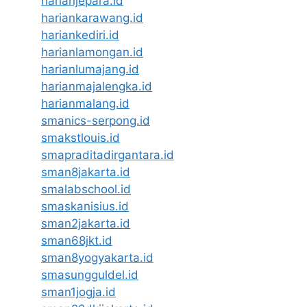
harianjepara.id
hariankarawang.id
hariankediri.id
harianlamongan.id
harianlumajang.id
harianmajalengka.id
harianmalang.id
smanics-serpong.id
smakstlouis.id
smapraditadirgantara.id
sman8jakarta.id
smalabschool.id
smaskanisius.id
sman2jakarta.id
sman68jkt.id
sman8yogyakarta.id
smasungguldel.id
sman1jogja.id