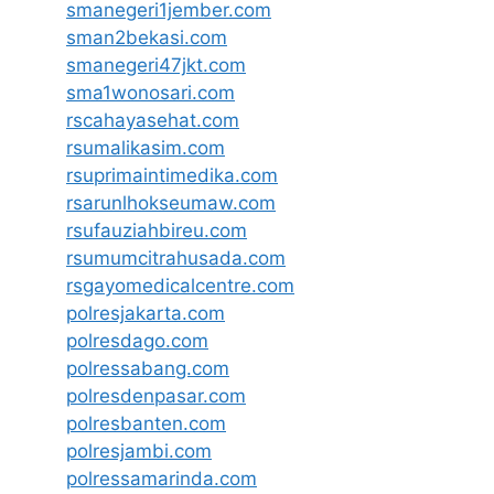
smanegeri1jember.com
sman2bekasi.com
smanegeri47jkt.com
sma1wonosari.com
rscahayasehat.com
rsumalikasim.com
rsuprimaintimedika.com
rsarunlhokseumaw.com
rsufauziahbireu.com
rsumumcitrahusada.com
rsgayomedicalcentre.com
polresjakarta.com
polresdago.com
polressabang.com
polresdenpasar.com
polresbanten.com
polresjambi.com
polressamarinda.com