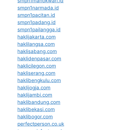
smpn1manokwari.id
smpn1narmada.id
smpn1pacitan.id
smpn1padang.id
smpn1pailangga.id
haklijakarta.com
haklilangsa.com
haklisabang.com
haklidenpasar.com
haklicilegon.com
hakliserang.com
haklibengkulu.com
haklijogja.com
haklijambi.com
haklibandung.com
haklibekasi.com
haklibogor.com
perfectperson.co.uk