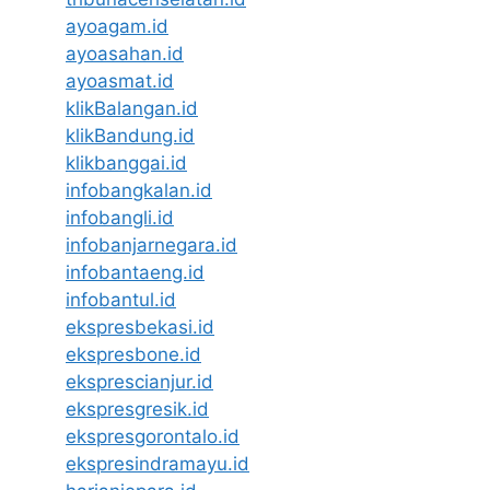
ayoagam.id
ayoasahan.id
ayoasmat.id
klikBalangan.id
klikBandung.id
klikbanggai.id
infobangkalan.id
infobangli.id
infobanjarnegara.id
infobantaeng.id
infobantul.id
ekspresbekasi.id
ekspresbone.id
eksprescianjur.id
ekspresgresik.id
ekspresgorontalo.id
ekspresindramayu.id