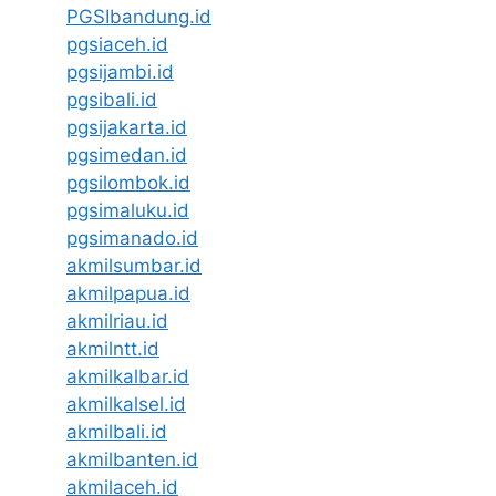
PGSIbandung.id
pgsiaceh.id
pgsijambi.id
pgsibali.id
pgsijakarta.id
pgsimedan.id
pgsilombok.id
pgsimaluku.id
pgsimanado.id
akmilsumbar.id
akmilpapua.id
akmilriau.id
akmilntt.id
akmilkalbar.id
akmilkalsel.id
akmilbali.id
akmilbanten.id
akmilaceh.id