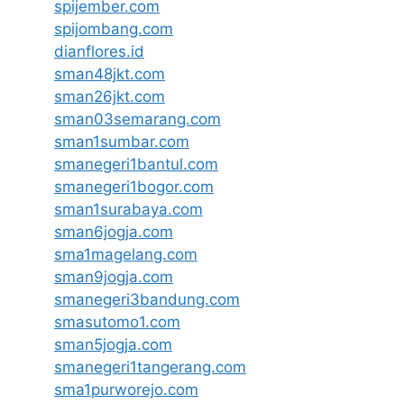
spijember.com
spijombang.com
dianflores.id
sman48jkt.com
sman26jkt.com
sman03semarang.com
sman1sumbar.com
smanegeri1bantul.com
smanegeri1bogor.com
sman1surabaya.com
sman6jogja.com
sma1magelang.com
sman9jogja.com
smanegeri3bandung.com
smasutomo1.com
sman5jogja.com
smanegeri1tangerang.com
sma1purworejo.com