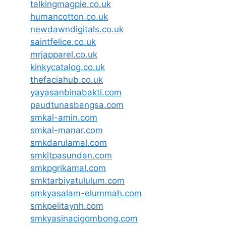
talkingmagpie.co.uk
humancotton.co.uk
newdawndigitals.co.uk
saintfelice.co.uk
mrjapparel.co.uk
kinkycatalog.co.uk
thefaciahub.co.uk
yayasanbinabakti.com
paudtunasbangsa.com
smkal-amin.com
smkal-manar.com
smkdarulamal.com
smkitpasundan.com
smkpgrikamal.com
smktarbiyatululum.com
smkyasalam-elummah.com
smkpelitaynh.com
smkyasinacigombong.com