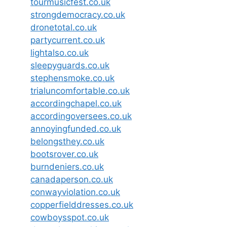
tourmusicfest.co.uk
strongdemocracy.co.uk
dronetotal.co.uk
partycurrent.co.uk
lightalso.co.uk
sleepyguards.co.uk
stephensmoke.co.uk
trialuncomfortable.co.uk
accordingchapel.co.uk
accordingoversees.co.uk
annoyingfunded.co.uk
belongsthey.co.uk
bootsrover.co.uk
burndeniers.co.uk
canadaperson.co.uk
conwayviolation.co.uk
copperfielddresses.co.uk
cowboysspot.co.uk