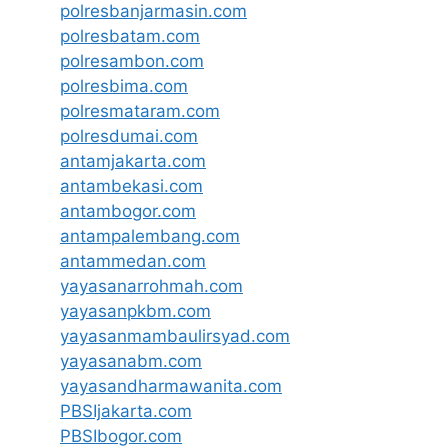
polresbanjarmasin.com
polresbatam.com
polresambon.com
polresbima.com
polresmataram.com
polresdumai.com
antamjakarta.com
antambekasi.com
antambogor.com
antampalembang.com
antammedan.com
yayasanarrohmah.com
yayasanpkbm.com
yayasanmambaulirsyad.com
yayasanabm.com
yayasandharmawanita.com
PBSIjakarta.com
PBSIbogor.com