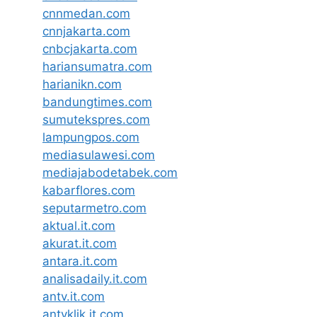
cnnmedan.com
cnnjakarta.com
cnbcjakarta.com
hariansumatra.com
harianikn.com
bandungtimes.com
sumutekspres.com
lampungpos.com
mediasulawesi.com
mediajabodetabek.com
kabarflores.com
seputarmetro.com
aktual.it.com
akurat.it.com
antara.it.com
analisadaily.it.com
antv.it.com
antvklik.it.com