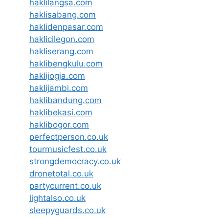
haklilangsa.com
haklisabang.com
haklidenpasar.com
haklicilegon.com
hakliserang.com
haklibengkulu.com
haklijogja.com
haklijambi.com
haklibandung.com
haklibekasi.com
haklibogor.com
perfectperson.co.uk
tourmusicfest.co.uk
strongdemocracy.co.uk
dronetotal.co.uk
partycurrent.co.uk
lightalso.co.uk
sleepyguards.co.uk