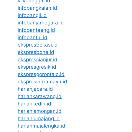
klikbanggai.id
infobangkalan.id
infobangli.id
infobanjarnegara.id
infobantaeng.id
infobantul.id
ekspresbekasi.id
ekspresbone.id
eksprescianjur.id
ekspresgresik.id
ekspresgorontalo.id
ekspresindramayu.id
harianjepara.id
hariankarawang.id
hariankediri.id
harianlamongan.id
harianlumajang.id
harianmajalengka.id