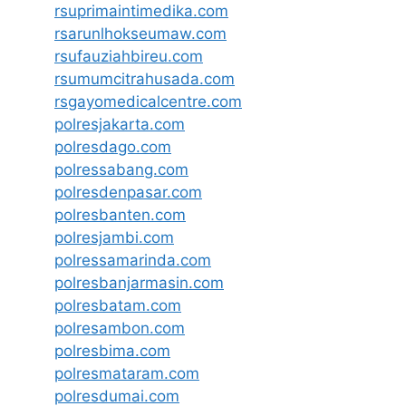
rsuprimaintimedika.com
rsarunlhokseumaw.com
rsufauziahbireu.com
rsumumcitrahusada.com
rsgayomedicalcentre.com
polresjakarta.com
polresdago.com
polressabang.com
polresdenpasar.com
polresbanten.com
polresjambi.com
polressamarinda.com
polresbanjarmasin.com
polresbatam.com
polresambon.com
polresbima.com
polresmataram.com
polresdumai.com