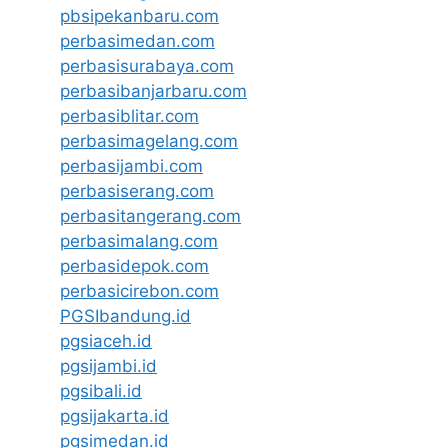
pbsipekanbaru.com
perbasimedan.com
perbasisurabaya.com
perbasibanjarbaru.com
perbasiblitar.com
perbasimagelang.com
perbasijambi.com
perbasiserang.com
perbasitangerang.com
perbasimalang.com
perbasidepok.com
perbasicirebon.com
PGSIbandung.id
pgsiaceh.id
pgsijambi.id
pgsibali.id
pgsijakarta.id
pgsimedan.id