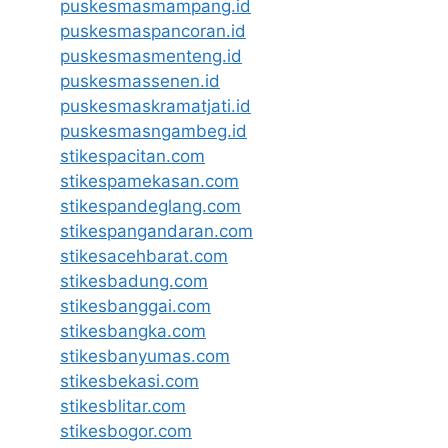
puskesmasmampang.id
puskesmaspancoran.id
puskesmasmenteng.id
puskesmassenen.id
puskesmaskramatjati.id
puskesmasngambeg.id
stikespacitan.com
stikespamekasan.com
stikespandeglang.com
stikespangandaran.com
stikesacehbarat.com
stikesbadung.com
stikesbanggai.com
stikesbangka.com
stikesbanyumas.com
stikesbekasi.com
stikesblitar.com
stikesbogor.com