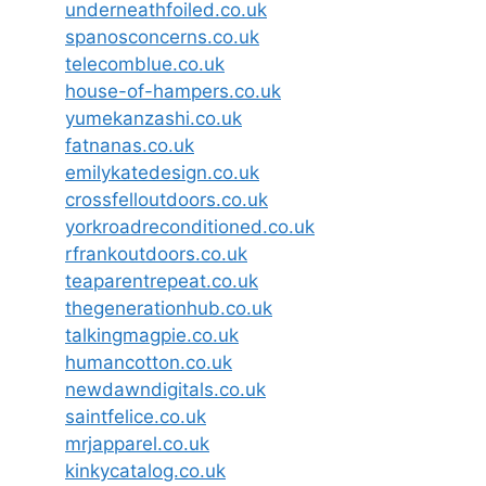
underneathfoiled.co.uk
spanosconcerns.co.uk
telecomblue.co.uk
house-of-hampers.co.uk
yumekanzashi.co.uk
fatnanas.co.uk
emilykatedesign.co.uk
crossfelloutdoors.co.uk
yorkroadreconditioned.co.uk
rfrankoutdoors.co.uk
teaparentrepeat.co.uk
thegenerationhub.co.uk
talkingmagpie.co.uk
humancotton.co.uk
newdawndigitals.co.uk
saintfelice.co.uk
mrjapparel.co.uk
kinkycatalog.co.uk