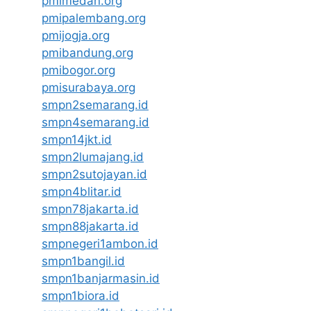
pmimedan.org
pmipalembang.org
pmijogja.org
pmibandung.org
pmibogor.org
pmisurabaya.org
smpn2semarang.id
smpn4semarang.id
smpn14jkt.id
smpn2lumajang.id
smpn2sutojayan.id
smpn4blitar.id
smpn78jakarta.id
smpn88jakarta.id
smpnegeri1ambon.id
smpn1bangil.id
smpn1banjarmasin.id
smpn1biora.id