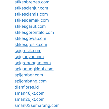
stikesbrebes.com
stikescianjur.com
stikesciamis.com
stikesdemak.com
stikesgarut.com
stikesgorontalo.com
stikesgowa.com
stikesgresik.com
spigresik.com
spigianyar.com
spigrobongan.com
spigunungkidul.com
spijember.com
spijombang.com
dianflores.id
sman48jkt.com
sman26jkt.com
sman03semarang.com