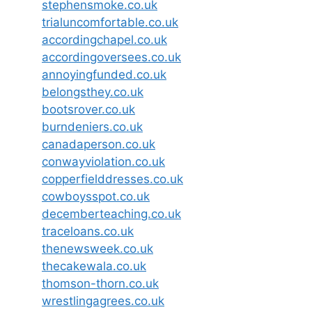
stephensmoke.co.uk
trialuncomfortable.co.uk
accordingchapel.co.uk
accordingoversees.co.uk
annoyingfunded.co.uk
belongsthey.co.uk
bootsrover.co.uk
burndeniers.co.uk
canadaperson.co.uk
conwayviolation.co.uk
copperfielddresses.co.uk
cowboysspot.co.uk
decemberteaching.co.uk
traceloans.co.uk
thenewsweek.co.uk
thecakewala.co.uk
thomson-thorn.co.uk
wrestlingagrees.co.uk