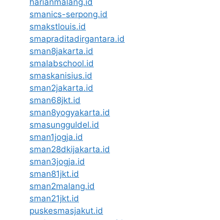
harianmalang.id
smanics-serpong.id
smakstlouis.id
smapraditadirgantara.id
sman8jakarta.id
smalabschool.id
smaskanisius.id
sman2jakarta.id
sman68jkt.id
sman8yogyakarta.id
smasungguldel.id
sman1jogja.id
sman28dkijakarta.id
sman3jogja.id
sman81jkt.id
sman2malang.id
sman21jkt.id
puskesmasjakut.id