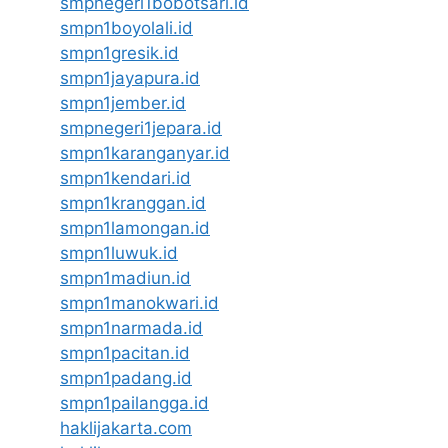
smpnegeri1bobotsari.id
smpn1boyolali.id
smpn1gresik.id
smpn1jayapura.id
smpn1jember.id
smpnegeri1jepara.id
smpn1karanganyar.id
smpn1kendari.id
smpn1kranggan.id
smpn1lamongan.id
smpn1luwuk.id
smpn1madiun.id
smpn1manokwari.id
smpn1narmada.id
smpn1pacitan.id
smpn1padang.id
smpn1pailangga.id
haklijakarta.com