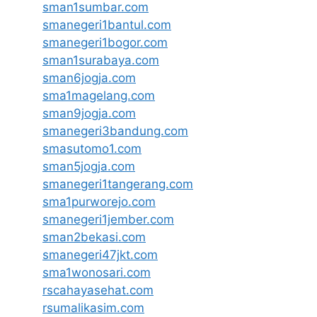
sman1sumbar.com
smanegeri1bantul.com
smanegeri1bogor.com
sman1surabaya.com
sman6jogja.com
sma1magelang.com
sman9jogja.com
smanegeri3bandung.com
smasutomo1.com
sman5jogja.com
smanegeri1tangerang.com
sma1purworejo.com
smanegeri1jember.com
sman2bekasi.com
smanegeri47jkt.com
sma1wonosari.com
rscahayasehat.com
rsumalikasim.com