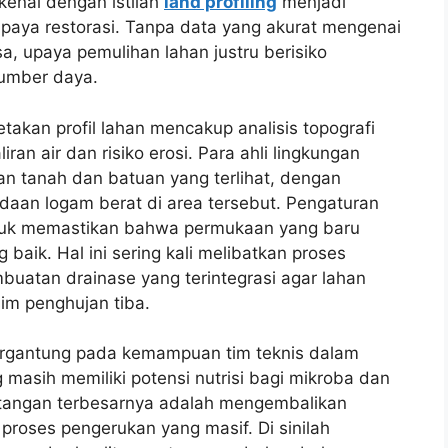
ikenal dengan istilah
land profiling
menjadi
upaya restorasi. Tanpa data yang akurat mengenai
sa, upaya pemulihan lahan justru berisiko
umber daya.
akan profil lahan mencakup analisis topografi
ran air dan risiko erosi. Para ahli lingkungan
 tanah dan batuan yang terlihat, dengan
aan logam berat di area tersebut. Pengaturan
ntuk memastikan bahwa permukaan yang baru
g baik. Hal ini sering kali melibatkan proses
uatan drainase yang terintegrasi agar lahan
im penghujan tiba.
rgantung pada kemampuan tim teknis dalam
 masih memiliki potensi nutrisi bagi mikroba dan
ntangan terbesarnya adalah mengembalikan
 proses pengerukan yang masif. Di sinilah