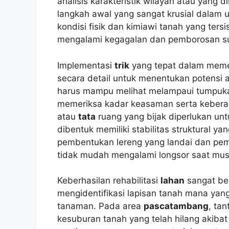
analisis karakteristik wilayah atau yang d
langkah awal yang sangat krusial dalam 
kondisi fisik dan kimiawi tanah yang tersi
mengalami kegagalan dan pemborosan s
Implementasi
trik
yang tepat dalam memet
secara detail untuk menentukan potensi ali
harus mampu melihat melampaui tumpukan
memeriksa kadar keasaman serta keberad
atau
tata
ruang yang bijak diperlukan u
dibentuk memiliki stabilitas struktural yan
pembentukan lereng yang landai dan pemb
tidak mudah mengalami longsor saat mus
Keberhasilan rehabilitasi
lahan
sangat be
mengidentifikasi lapisan tanah mana yang
tanaman. Pada area
pascatambang
, ta
kesuburan tanah yang telah hilang akibat