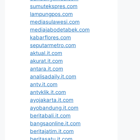
sumutekspres.com
lampungpos.com
mediasulawesi.com
mediajabodetabek.com
kabarflores.com
seputarmetro.com
aktual.it.com
akurat.it.com
antara.it.com
analisadaily.it.com
antv.it.com
antvklik.it.com
ayojakarta.it.com
ayobandung.it.com
beritabali.it.com
bangsaonline.it.com
beritajatim.it.com
beritasatu.it.com