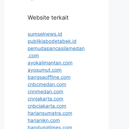
Website terkait
sumselnews.id
publikjabodetabek.id
pemudapancasilamedan
.com
ayokalimantan.com
ayosumut.com
bangsaoffline.com
cnbcmedan.com
cnnmedan.com
cnnjakarta.com
cnbcjakarta.com
hariansumatra.com
harianikn.com
bandungtimes.com