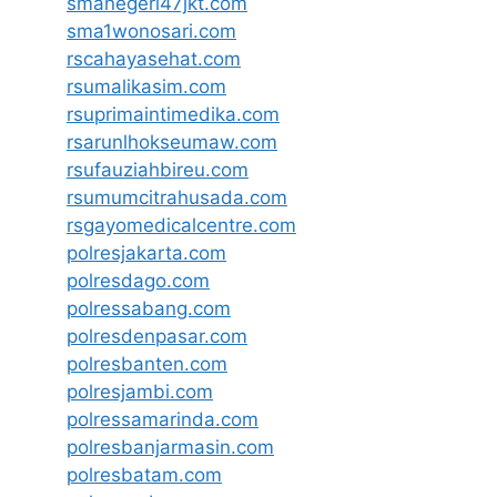
smanegeri47jkt.com
sma1wonosari.com
rscahayasehat.com
rsumalikasim.com
rsuprimaintimedika.com
rsarunlhokseumaw.com
rsufauziahbireu.com
rsumumcitrahusada.com
rsgayomedicalcentre.com
polresjakarta.com
polresdago.com
polressabang.com
polresdenpasar.com
polresbanten.com
polresjambi.com
polressamarinda.com
polresbanjarmasin.com
polresbatam.com