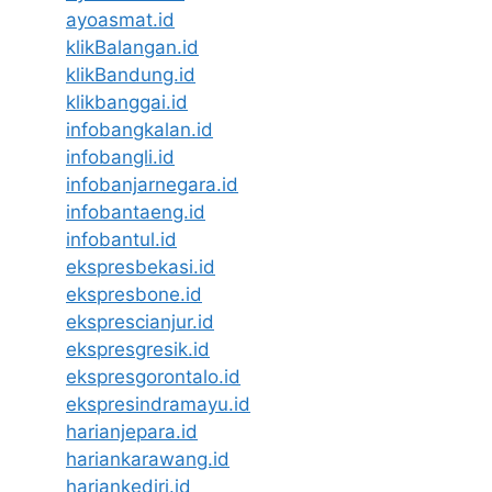
ayoasmat.id
klikBalangan.id
klikBandung.id
klikbanggai.id
infobangkalan.id
infobangli.id
infobanjarnegara.id
infobantaeng.id
infobantul.id
ekspresbekasi.id
ekspresbone.id
eksprescianjur.id
ekspresgresik.id
ekspresgorontalo.id
ekspresindramayu.id
harianjepara.id
hariankarawang.id
hariankediri.id