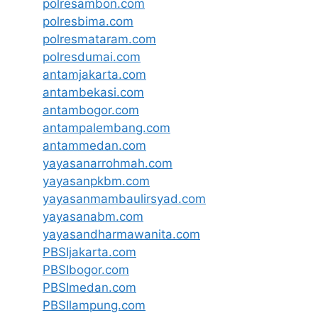
polresambon.com
polresbima.com
polresmataram.com
polresdumai.com
antamjakarta.com
antambekasi.com
antambogor.com
antampalembang.com
antammedan.com
yayasanarrohmah.com
yayasanpkbm.com
yayasanmambaulirsyad.com
yayasanabm.com
yayasandharmawanita.com
PBSIjakarta.com
PBSIbogor.com
PBSImedan.com
PBSIlampung.com