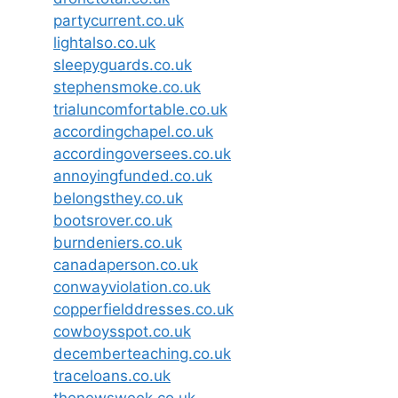
partycurrent.co.uk
lightalso.co.uk
sleepyguards.co.uk
stephensmoke.co.uk
trialuncomfortable.co.uk
accordingchapel.co.uk
accordingoversees.co.uk
annoyingfunded.co.uk
belongsthey.co.uk
bootsrover.co.uk
burndeniers.co.uk
canadaperson.co.uk
conwayviolation.co.uk
copperfielddresses.co.uk
cowboysspot.co.uk
decemberteaching.co.uk
traceloans.co.uk
thenewsweek.co.uk