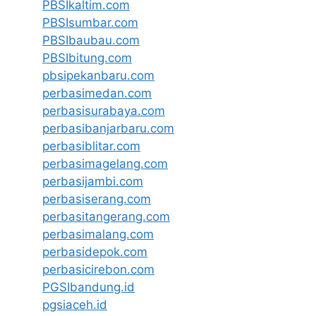
PBSIkaltim.com
PBSIsumbar.com
PBSIbaubau.com
PBSIbitung.com
pbsipekanbaru.com
perbasimedan.com
perbasisurabaya.com
perbasibanjarbaru.com
perbasiblitar.com
perbasimagelang.com
perbasijambi.com
perbasiserang.com
perbasitangerang.com
perbasimalang.com
perbasidepok.com
perbasicirebon.com
PGSIbandung.id
pgsiaceh.id