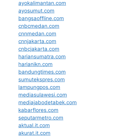
ayokalimantan.com
ayosumut.com
bangsaoffline.com
cnbcmedan.com
cnnmedan.com
cnnjakarta.com
cnbcjakarta.com
hariansumatra.com
harianikn.com
bandungtimes.com
sumutekspres.com
lampungpos.com
mediasulawesi.com
mediajabodetabek.com
kabarflores.com
seputarmetro.com
aktual.it.com
akurat.it.com