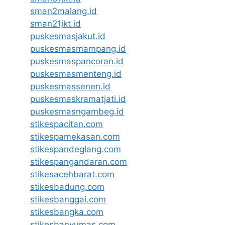
sman2malang.id
sman21jkt.id
puskesmasjakut.id
puskesmasmampang.id
puskesmaspancoran.id
puskesmasmenteng.id
puskesmassenen.id
puskesmaskramatjati.id
puskesmasngambeg.id
stikespacitan.com
stikespamekasan.com
stikespandeglang.com
stikespangandaran.com
stikesacehbarat.com
stikesbadung.com
stikesbanggai.com
stikesbangka.com
stikesbanyumas.com