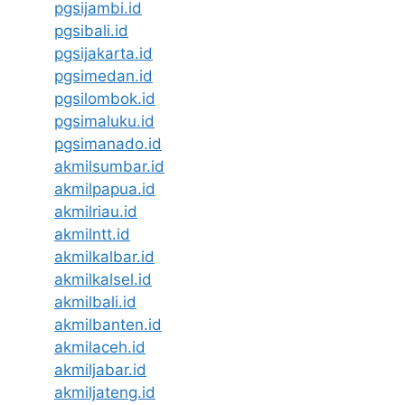
pgsijambi.id
pgsibali.id
pgsijakarta.id
pgsimedan.id
pgsilombok.id
pgsimaluku.id
pgsimanado.id
akmilsumbar.id
akmilpapua.id
akmilriau.id
akmilntt.id
akmilkalbar.id
akmilkalsel.id
akmilbali.id
akmilbanten.id
akmilaceh.id
akmiljabar.id
akmiljateng.id