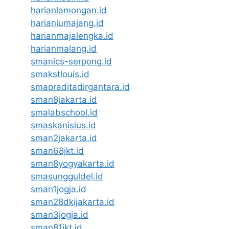
harianlamongan.id
harianlumajang.id
harianmajalengka.id
harianmalang.id
smanics-serpong.id
smakstlouis.id
smapraditadirgantara.id
sman8jakarta.id
smalabschool.id
smaskanisius.id
sman2jakarta.id
sman68jkt.id
sman8yogyakarta.id
smasungguldel.id
sman1jogja.id
sman28dkijakarta.id
sman3jogja.id
sman81jkt.id