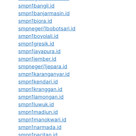
smpn1bangil.id
smpn1banjarmasin.id
smpn1biora.id
smpnegeri1bobotsari.id
smpn1boyolali.id
smpn1gresik.id
smpn1jayapura.id
smpn1jember.id
smpnegeri1jepara.id
smpn1karanganyar.id
smpn1kendari.id
smpn1kranggan.id
smpn1lamongan.id
smpn1luwuk.id
smpn1madiun.id
smpn1manokwari.id
smpn1narmada.id
smpn1pacitan.id