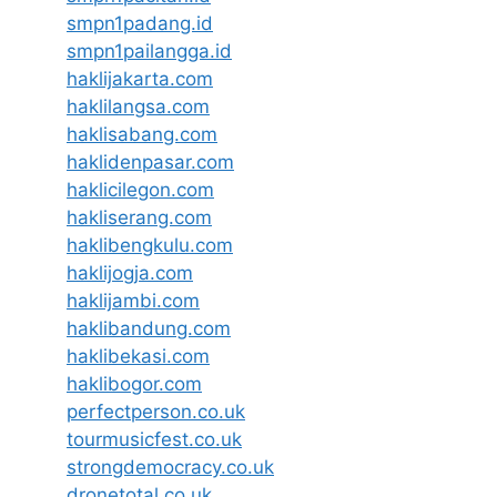
smpn1padang.id
smpn1pailangga.id
haklijakarta.com
haklilangsa.com
haklisabang.com
haklidenpasar.com
haklicilegon.com
hakliserang.com
haklibengkulu.com
haklijogja.com
haklijambi.com
haklibandung.com
haklibekasi.com
haklibogor.com
perfectperson.co.uk
tourmusicfest.co.uk
strongdemocracy.co.uk
dronetotal.co.uk