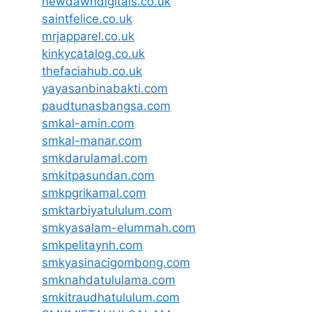
newdawndigitals.co.uk
saintfelice.co.uk
mrjapparel.co.uk
kinkycatalog.co.uk
thefaciahub.co.uk
yayasanbinabakti.com
paudtunasbangsa.com
smkal-amin.com
smkal-manar.com
smkdarulamal.com
smkitpasundan.com
smkpgrikamal.com
smktarbiyatululum.com
smkyasalam-elummah.com
smkpelitaynh.com
smkyasinacigombong.com
smknahdatululama.com
smkitraudhatululum.com