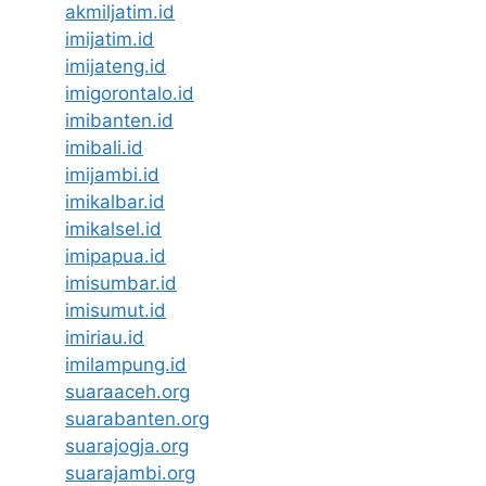
akmiljatim.id
imijatim.id
imijateng.id
imigorontalo.id
imibanten.id
imibali.id
imijambi.id
imikalbar.id
imikalsel.id
imipapua.id
imisumbar.id
imisumut.id
imiriau.id
imilampung.id
suaraaceh.org
suarabanten.org
suarajogja.org
suarajambi.org