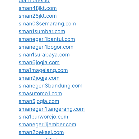
dianflores.id
sman48jkt.com
sman26jkt.com
sman03semarang.com
sman1sumbar.com
smanegeri1bantul.com
smanegeri1bogor.com
sman1surabaya.com
sman6jogja.com
sma1magelang.com
sman9jogja.com
smanegeri3bandung.com
smasutomo1.com
sman5jogja.com
smanegeri1tangerang.com
sma1purworejo.com
smanegeri1jember.com
sman2bekasi.com